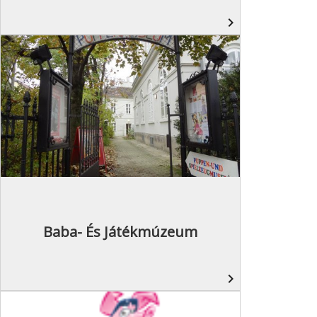
navigate_next
Baba- És Játékmúzeum
navigate_next