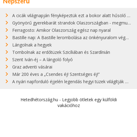
Népszerű
A cicák világnapján fényképeztük ezt a bokor alatt hűsölő cicát Kisorosziban
Gyönyörű gyerekbarát strandok Olaszországban - megmutatjuk a 15 legjobbat
Ferragosto: Amikor Olaszország egész nap nyaral
Bastille nap: A Bastille lerombolása az önkényuralom végét jelentette
Lángolnak a hegyek
Tombolnak az erdőtüzek Szicíliában és Szardínián
Szent Iván-éj – A lángoló folyó
Graz adventi vásárai
Már 200 éves a „Csendes éj! Szentséges éj!”
A nyári napforduló éjjelén legendás hegyi tüzek világítják meg Zugspitzét
Hetedhétország.hu - Legjobb ötletek egy külföldi
vakációhoz