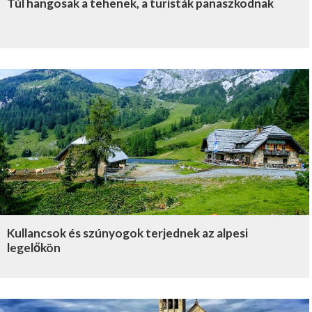
Túl hangosak a tehenek, a turisták panaszkodnak
Kullancsok és szúnyogok terjednek az alpesi
legelőkön