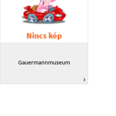
Gauermannmuseum
navigate_next