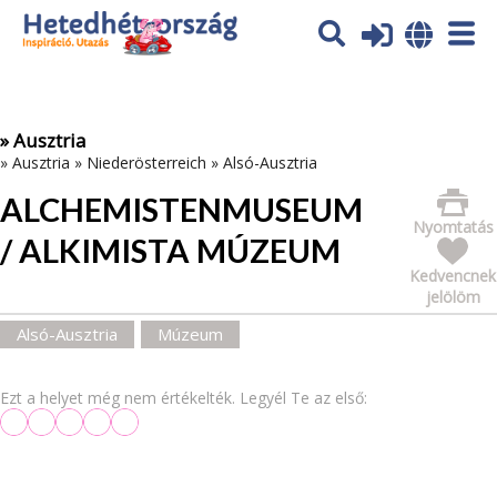
Az oldal sütiket (cookies) használ. További tájékoztatás itt:
Adatvédelmi tájékoztató
Ok
» Ausztria
»
Ausztria
»
Niederösterreich
»
Alsó-Ausztria
ALCHEMISTENMUSEUM
Nyomtatás
/ ALKIMISTA MÚZEUM
Kedvencnek
jelölöm
Alsó-Ausztria
Múzeum
Ezt a helyet még nem értékelték. Legyél Te az első: