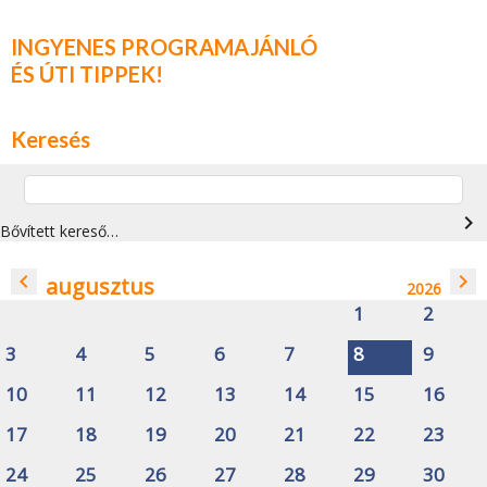
INGYENES PROGRAMAJÁNLÓ
ÉS ÚTI TIPPEK!
Keresés
navigate_next
Bővített kereső…
navigate_before
navigate_next
augusztus
2026
1
2
3
4
5
6
7
8
9
10
11
12
13
14
15
16
17
18
19
20
21
22
23
24
25
26
27
28
29
30