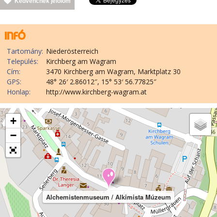
Kedvencnek jelölöm
Tartomány:
Niederösterreich
Település:
Kirchberg am Wagram
Cím:
3470 Kirchberg am Wagram, Marktplatz 30
GPS:
48° 26′ 2.86012″, 15° 53′ 56.77825″
Honlap:
http://www.kirchberg-wagram.at
+
−
Alchemistenmuseum / Alkimista Múzeum