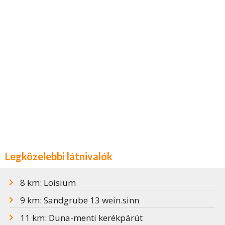
Legközelebbi látnivalók
8 km: Loisium
9 km: Sandgrube 13 wein.sinn
11 km: Duna-menti kerékpárút