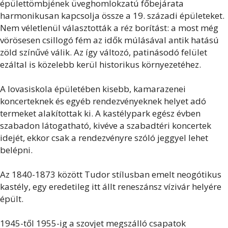
épülettömbjének üveghomlokzatú főbejárata
harmonikusan kapcsolja össze a 19. századi épületeket.
Nem véletlenül választották a réz borítást: a most még
vörösesen csillogó fém az idők múlásával antik hatású
zöld színűvé válik. Az így változó, patinásodó felület
ezáltal is közelebb kerül historikus környezetéhez.
A lovasiskola épületében kisebb, kamarazenei
koncerteknek és egyéb rendezvényeknek helyet adó
termeket alakítottak ki. A kastélypark egész évben
szabadon látogatható, kivéve a szabadtéri koncertek
idejét, ekkor csak a rendezvényre szóló jeggyel lehet
belépni.
Az 1840-1873 között Tudor stílusban emelt neogótikus
kastély, egy eredetileg itt állt reneszánsz vízivár helyére
épült.
1945-től 1955-ig a szovjet megszálló csapatok