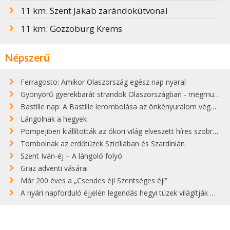
11 km: Szent Jakab zarándokútvonal
11 km: Gozzoburg Krems
Népszerű
Ferragosto: Amikor Olaszország egész nap nyaral
Gyönyörű gyerekbarát strandok Olaszországban - megmutatjuk a 15 legjobbat
Bastille nap: A Bastille lerombolása az önkényuralom végét jelentette
Lángolnak a hegyek
Pompejiben kiállították az ókori világ elveszett híres szobrának másolatát
Tombolnak az erdőtüzek Szicíliában és Szardínián
Szent Iván-éj – A lángoló folyó
Graz adventi vásárai
Már 200 éves a „Csendes éj! Szentséges éj!”
A nyári napforduló éjjelén legendás hegyi tüzek világítják meg Zugspitzét