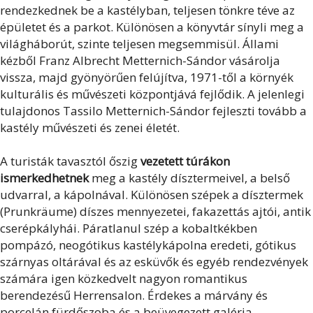
rendezkednek be a kastélyban, teljesen tönkre téve az
épületet és a parkot. Különösen a könyvtár sínyli meg a
világháborút, szinte teljesen megsemmisül. Állami
kézből Franz Albrecht Metternich-Sándor vásárolja
vissza, majd gyönyörűen felújítva, 1971-től a környék
kulturális és művészeti központjává fejlődik. A jelenlegi
tulajdonos Tassilo Metternich-Sándor fejleszti tovább a
kastély művészeti és zenei életét.
A turisták tavasztól őszig
vezetett túrákon
ismerkedhetnek
meg a kastély dísztermeivel, a belső
udvarral, a kápolnával. Különösen szépek a dísztermek
(Prunkräume) díszes mennyezetei, fakazettás ajtói, antik
cserépkályhái. Páratlanul szép a kobaltkékben
pompázó, neogótikus kastélykápolna eredeti, gótikus
szárnyas oltárával és az esküvők és egyéb rendezvények
számára igen közkedvelt nagyon romantikus
berendezésű Herrensalon. Érdekes a márvány és
porcelán fürdőszoba és a beüvegezett galéria