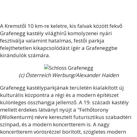
A Kremstől 10 km-re keletre, kis falvak között fekvő
Grafenegg kastély világhírű komolyzenei nyári
fesztiválja valamint hatalmas, festői parkja
felejthetetlen kikapcsolódást ígér a Grafeneggbe
kirándulók számára.
(c) Österreich Werbung/Alexander Haiden
Grafenegg kastélyparkjának területén kialakított új
kulturális központra a régi és a modern építészet
különleges összhangja jellemző. A 19. századi kastély
mellett érdekes látványt nyújt a "Felhőtorony
(Wolkenturm) névre keresztelt futurisztikus szabadtéri
színpad, és a modern koncertterem is. A nagy
koncertterem vörösrézzel borított, szögletes modern