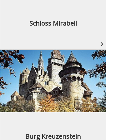
Schloss Mirabell
navigate_next
Burg Kreuzenstein