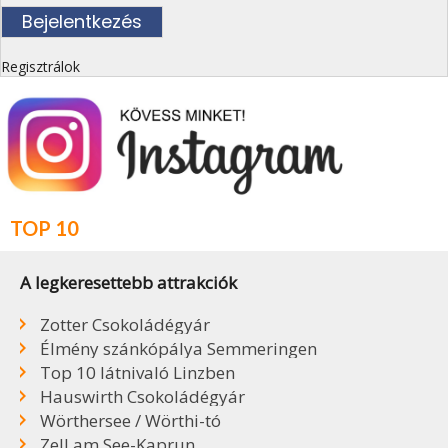
Regisztrálok
TOP 10
A legkeresettebb attrakciók
Zotter Csokoládégyár
Élmény szánkópálya Semmeringen
Top 10 látnivaló Linzben
Hauswirth Csokoládégyár
Wörthersee / Wörthi-tó
Zell am See-Kaprun