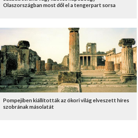
Olaszországban most dől el a tengerpart sorsa
Pompejiben kiállították az ókori világ elveszett híres
szobrának másolatát