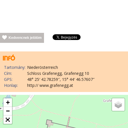
Kedvencnek jelölöm
Tartomány:
Niederösterreich
Cím:
Schloss Grafenegg, Grafenegg 10
GPS:
48° 25′ 42.78259″, 15° 44′ 46.57607″
Honlap:
http:// www.grafenegg.at
+
−