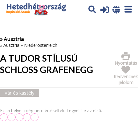
Az oldal sütiket (cookies) használ. További tájékoztatás itt:
Adatvédelmi tájékoztató
Ok
» Ausztria
»
Ausztria
»
Niederösterreich
A TUDOR STÍLUSÚ
Nyomtatás
SCHLOSS GRAFENEGG
Kedvencnek
jelölöm
Vár és kastély
Ezt a helyet még nem értékelték. Legyél Te az első: