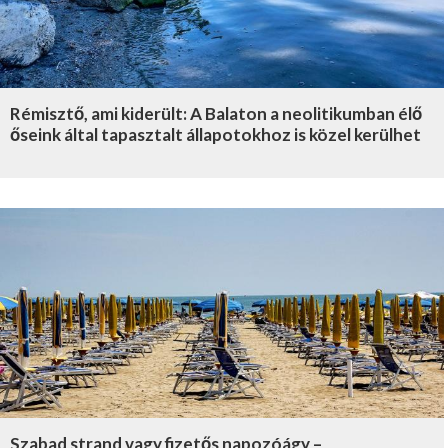
Rémisztő, ami kiderült: A Balaton a neolitikumban élő
őseink által tapasztalt állapotokhoz is közel kerülhet
Szabad strand vagy fizetős napozóágy –