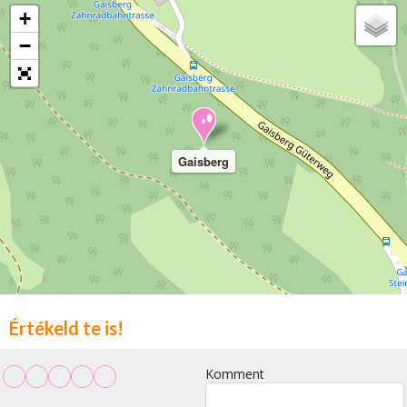
+
−
Gaisberg
Értékeld te is!
Komment