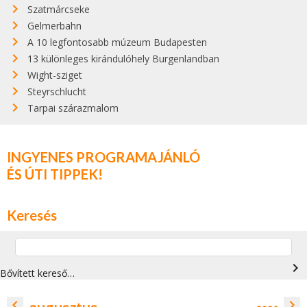
Szatmárcseke
Gelmerbahn
A 10 legfontosabb múzeum Budapesten
13 különleges kirándulóhely Burgenlandban
Wight-sziget
Steyrschlucht
Tarpai szárazmalom
INGYENES PROGRAMAJÁNLÓ
ÉS ÚTI TIPPEK!
Keresés
navigate_next
Bővített kereső…
navigate_before
navigate_next