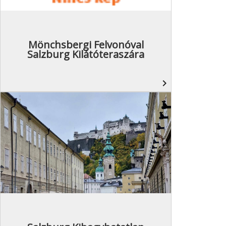
Mönchsbergi Felvonóval
Salzburg Kilátóteraszára
navigate_next