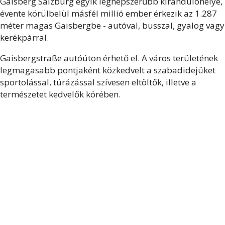
Gaisberg Salzburg egyik legnépszerűbb kirándulóhelye,
évente körülbelül másfél millió ember érkezik az 1.287
méter magas Gaisbergbe - autóval, busszal, gyalog vagy
kerékpárral.
Gaisbergstraße autóúton érhető el. A város területének
legmagasabb pontjaként közkedvelt a szabadidejüket
sportolással, túrázással szívesen eltöltők, illetve a
természetet kedvelők körében.