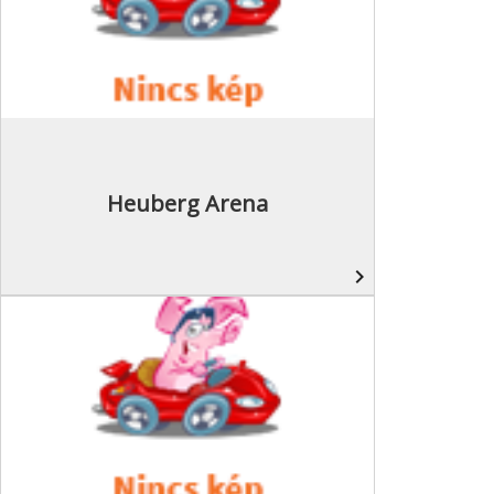
Heuberg Arena
navigate_next