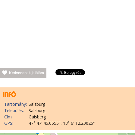
Kedvencnek jelölöm
Tartomány:
Salzburg
Település:
Salzburg
Cím:
Gaisberg
GPS:
47° 47′ 45.0555″, 13° 6′ 12.20026″