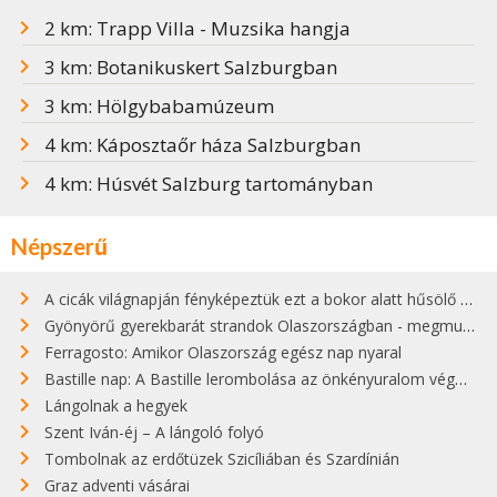
2 km: Trapp Villa - Muzsika hangja
3 km: Botanikuskert Salzburgban
3 km: Hölgybabamúzeum
4 km: Káposztaőr háza Salzburgban
4 km: Húsvét Salzburg tartományban
Népszerű
A cicák világnapján fényképeztük ezt a bokor alatt hűsölő cicát Kisorosziban
Gyönyörű gyerekbarát strandok Olaszországban - megmutatjuk a 15 legjobbat
Ferragosto: Amikor Olaszország egész nap nyaral
Bastille nap: A Bastille lerombolása az önkényuralom végét jelentette
Lángolnak a hegyek
Szent Iván-éj – A lángoló folyó
Tombolnak az erdőtüzek Szicíliában és Szardínián
Graz adventi vásárai