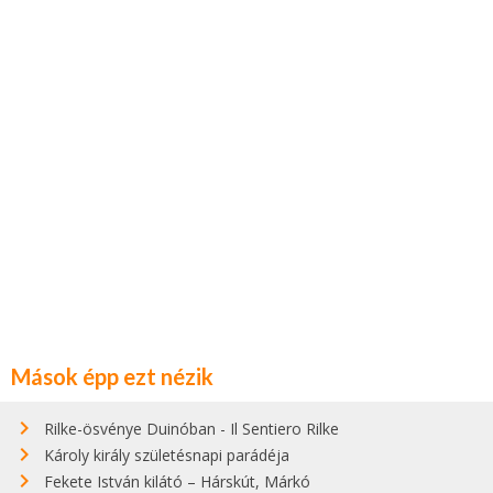
Mások épp ezt nézik
Rilke-ösvénye Duinóban - Il Sentiero Rilke
Károly király születésnapi parádéja
Fekete István kilátó – Hárskút, Márkó