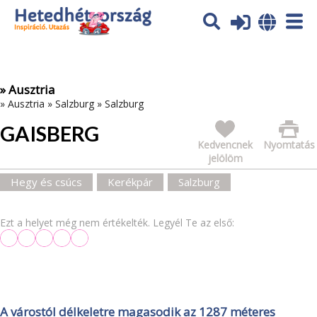
Az oldal sütiket (cookies) használ. További tájékoztatás itt:
Adatvédelmi tájékoztató
Ok
» Ausztria
»
Ausztria
»
Salzburg
»
Salzburg
GAISBERG
Kedvencnek
Nyomtatás
jelölöm
Hegy és csúcs
Kerékpár
Salzburg
Ezt a helyet még nem értékelték. Legyél Te az első:
A várostól délkeletre magasodik az 1287 méteres