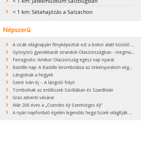
< 1 km: Játékmúzeum Salzbugban
< 1 km: Sétahajózás a Salzachon
Népszerű
A cicák világnapján fényképeztük ezt a bokor alatt hűsölő cicát Kisorosziban
Gyönyörű gyerekbarát strandok Olaszországban - megmutatjuk a 15 legjobbat
Ferragosto: Amikor Olaszország egész nap nyaral
Bastille nap: A Bastille lerombolása az önkényuralom végét jelentette
Lángolnak a hegyek
Szent Iván-éj – A lángoló folyó
Tombolnak az erdőtüzek Szicíliában és Szardínián
Graz adventi vásárai
Már 200 éves a „Csendes éj! Szentséges éj!”
A nyári napforduló éjjelén legendás hegyi tüzek világítják meg Zugspitzét