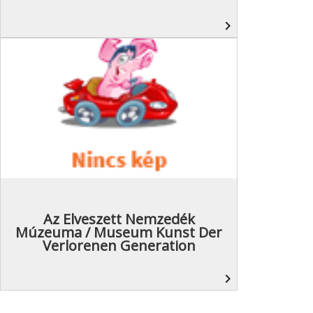
navigate_next
Az Elveszett Nemzedék
Múzeuma / Museum Kunst Der
Verlorenen Generation
navigate_next