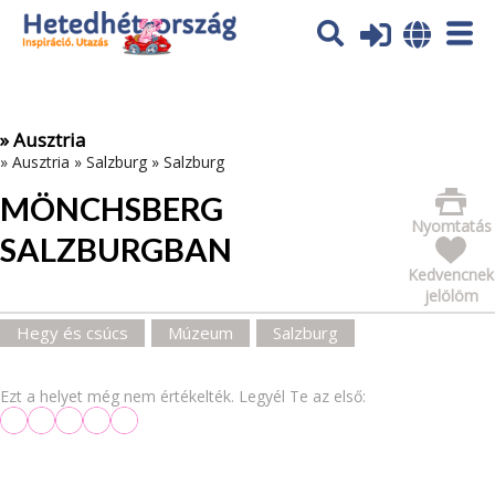
Az oldal sütiket (cookies) használ. További tájékoztatás itt:
Adatvédelmi tájékoztató
Ok
» Ausztria
»
Ausztria
»
Salzburg
»
Salzburg
MÖNCHSBERG
Nyomtatás
SALZBURGBAN
Kedvencnek
jelölöm
Hegy és csúcs
Múzeum
Salzburg
Ezt a helyet még nem értékelték. Legyél Te az első: