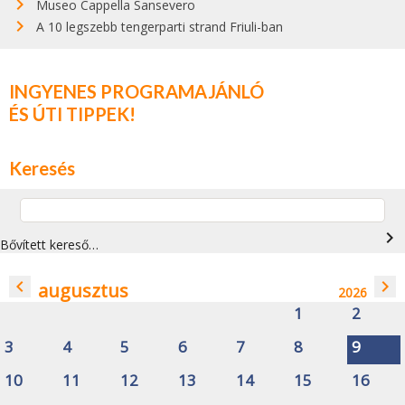
Museo Cappella Sansevero
A 10 legszebb tengerparti strand Friuli-ban
INGYENES PROGRAMAJÁNLÓ
ÉS ÚTI TIPPEK!
Keresés
navigate_next
Bővített kereső…
navigate_before
navigate_next
augusztus
2026
1
2
3
4
5
6
7
8
9
10
11
12
13
14
15
16