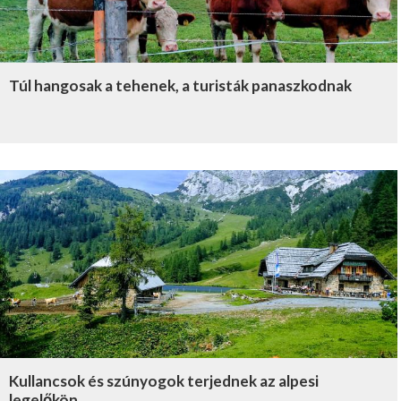
Túl hangosak a tehenek, a turisták panaszkodnak
Kullancsok és szúnyogok terjednek az alpesi
legelőkön