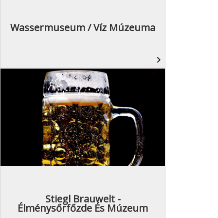
Wassermuseum / Víz Múzeuma
navigate_next
Stiegl Brauwelt -
Élménysőrfőzde És Múzeum