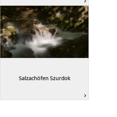
navigate_next
Salzachöfen Szurdok
navigate_next