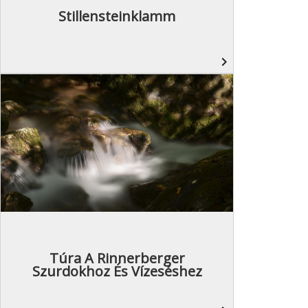
Stillensteinklamm
navigate_next
Túra A Rinnerberger
Szurdokhoz És Vízeséshez