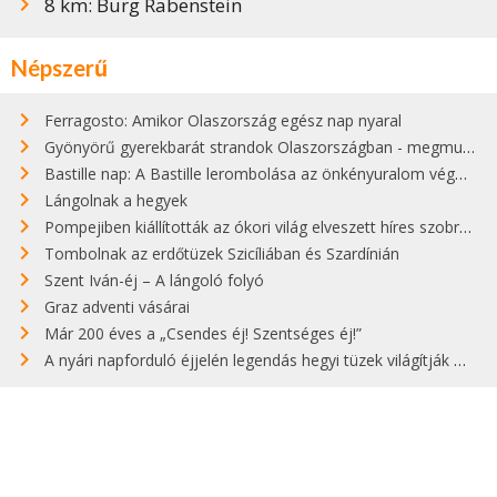
8 km: Burg Rabenstein
Népszerű
Ferragosto: Amikor Olaszország egész nap nyaral
Gyönyörű gyerekbarát strandok Olaszországban - megmutatjuk a 15 legjobbat
Bastille nap: A Bastille lerombolása az önkényuralom végét jelentette
Lángolnak a hegyek
Pompejiben kiállították az ókori világ elveszett híres szobrának másolatát
Tombolnak az erdőtüzek Szicíliában és Szardínián
Szent Iván-éj – A lángoló folyó
Graz adventi vásárai
Már 200 éves a „Csendes éj! Szentséges éj!”
A nyári napforduló éjjelén legendás hegyi tüzek világítják meg Zugspitzét