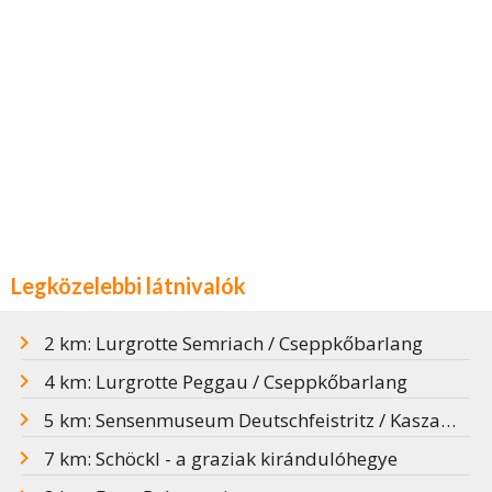
Legközelebbi látnivalók
2 km: Lurgrotte Semriach / Cseppkőbarlang
4 km: Lurgrotte Peggau / Cseppkőbarlang
5 km: Sensenmuseum Deutschfeistritz / Kaszamúzeum
7 km: Schöckl - a graziak kirándulóhegye