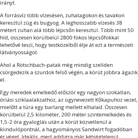
irányt.
A forrásvíz több vízesésen, zuhatagokon és tavakon
keresztül zúg és bugyog. A leghosszabb vízesés 38
métert zuhan alá több lépcsőn keresztül. Több mint 50
híd, összesen körülbelül 2800 fokos lépcsőfokkal
lehetővé teszi, hogy testközelből élje át ezt a természeti
látványosságot.
Ahol a Rötschbach-patak még mindig szelíden
csörgedezik a szurdok felső végén, a körút jobbra ágazik
el.
Egy meredek emelkedő először egy nagyon szokatlan,
óriási sziklaalakzathoz, az úgynevezett Kőkapuhoz vezet,
mielőtt a túra egy barlang mellett elhalad. Összesen
körülbelül 2,5 kilométer, 200 méter szintemelkedés és
1,5-2 óra gyaloglás után a körút közvetlenül a
kiindulópontnál, a hagyományos Sandwirt fogadóban
ér véget. Ideális, mert addigra már kétségtelenül