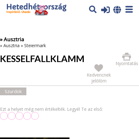
Az oldal sütiket (cookies) használ. További tájékoztatás itt:
Adatvédelmi tájékoztató
Ok
» Ausztria
»
Ausztria
»
Steiermark
KESSELFALLKLAMM
Nyomtatás
Kedvencnek
jelölöm
Szurdok
Ezt a helyet még nem értékelték. Legyél Te az első: