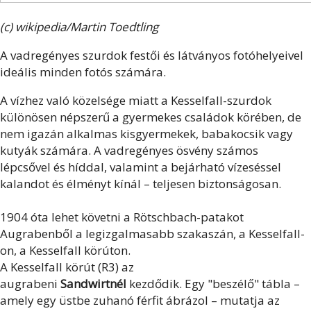
(c) wikipedia/Martin Toedtling
A vadregényes szurdok festői és látványos fotóhelyeivel
ideális minden fotós számára.
A vízhez való közelsége miatt a Kesselfall-szurdok
különösen népszerű a gyermekes családok körében, de
nem igazán alkalmas kisgyermekek, babakocsik vagy
kutyák számára. A vadregényes ösvény számos
lépcsővel és híddal, valamint a bejárható vízeséssel
kalandot és élményt kínál – teljesen biztonságosan.
1904 óta lehet követni a Rötschbach-patakot
Augrabenből a legizgalmasabb szakaszán, a Kesselfall-
on, a Kesselfall körúton.
A Kesselfall körút (R3) az
augrabeni
Sandwirtnél
kezdődik. Egy "beszélő" tábla –
amely egy üstbe zuhanó férfit ábrázol – mutatja az