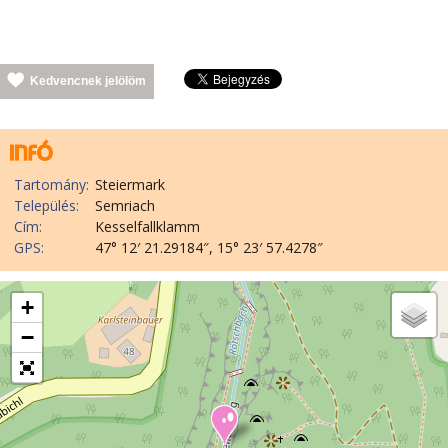
Kedvencnek jelölöm
Tartomány:
Steiermark
Település:
Semriach
Cím:
Kesselfallklamm
GPS:
47° 12′ 21.29184″, 15° 23′ 57.4278″
+
−