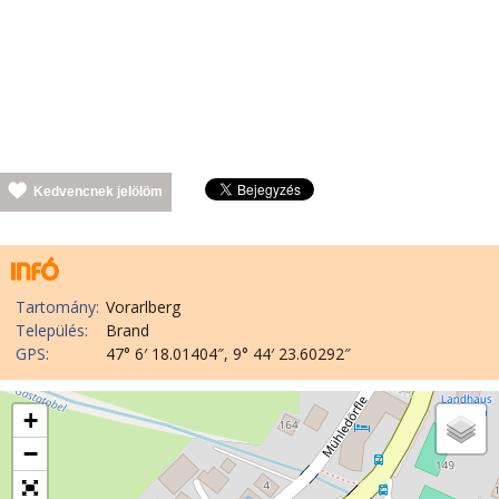
Kedvencnek jelölöm
Tartomány:
Vorarlberg
Település:
Brand
GPS:
47° 6′ 18.01404″, 9° 44′ 23.60292″
+
−