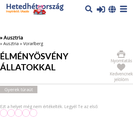
Az oldal sütiket (cookies) használ. További tájékoztatás itt:
Adatvédelmi tájékoztató
Ok
» Ausztria
»
Ausztria
»
Vorarlberg
ÉLMÉNYÖSVÉNY
Nyomtatás
ÁLLATOKKAL
Kedvencnek
jelölöm
Gyerek túraút
Ezt a helyet még nem értékelték. Legyél Te az első: