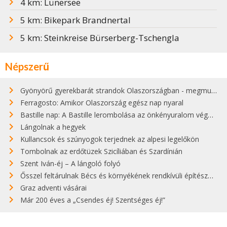
4 km: Lünersee
5 km: Bikepark Brandnertal
5 km: Steinkreise Bürserberg-Tschengla
Népszerű
Gyönyörű gyerekbarát strandok Olaszországban - megmutatjuk a 15 legjobbat
Ferragosto: Amikor Olaszország egész nap nyaral
Bastille nap: A Bastille lerombolása az önkényuralom végét jelentette
Lángolnak a hegyek
Kullancsok és szúnyogok terjednek az alpesi legelőkön
Tombolnak az erdőtüzek Szicíliában és Szardínián
Szent Iván-éj – A lángoló folyó
Ősszel feltárulnak Bécs és környékének rendkívüli építészeti kincsei
Graz adventi vásárai
Már 200 éves a „Csendes éj! Szentséges éj!”