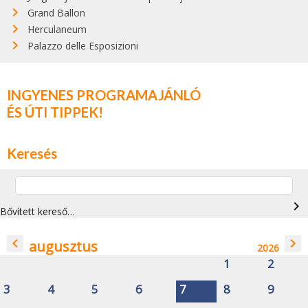
Grand Ballon
Herculaneum
Palazzo delle Esposizioni
INGYENES PROGRAMAJÁNLÓ
ÉS ÚTI TIPPEK!
Keresés
navigate_next
Bővített kereső…
navigate_before
navigate_next
augusztus
2026
1
2
3
4
5
6
7
8
9