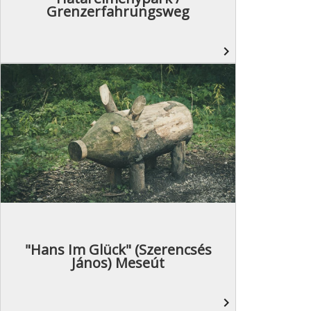
Grenzerfahrungsweg
navigate_next
"Hans Im Glück" (Szerencsés
János) Meseút
navigate_next