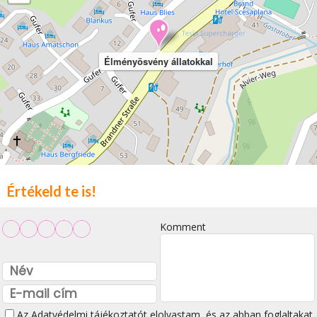
Élményösvény állatokkal
Értékeld te is!
Komment
Az
Adatvédelmi tájékoztatót
elolvastam, és az abban foglaltakat