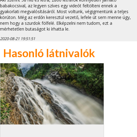
babakocsival, az legyen szíves egy videót feltölteni ennek a
gyakorlati megvalósításáról. Most voltunk, végigmentünk a teljes
körúton. Még az erdőn keresztül vezető, lefele út sem menne úgy,
nem hogy a szurdok fölfelé. Elképzelni nem tudom, ezt a
mérhetetlen butaságot ki írhatta le.
2020-08-21 19:51:51
Hasonló látnivalók