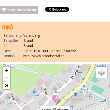
Kedvencnek jelölöm
Tartomány:
Vorarlberg
Település:
Brand
Cím:
Brand
GPS:
47° 6′ 18.01404″, 9° 44′ 23.60292″
Honlap:
http://www.brandnertal.at
+
−
Kesselfall vízesés