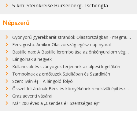
5 km: Steinkreise Bürserberg-Tschengla
Népszerű
Gyönyörű gyerekbarát strandok Olaszországban - megmutatjuk a 15 legjobbat
Ferragosto: Amikor Olaszország egész nap nyaral
Bastille nap: A Bastille lerombolása az önkényuralom végét jelentette
Lángolnak a hegyek
Kullancsok és szúnyogok terjednek az alpesi legelőkön
Tombolnak az erdőtüzek Szicíliában és Szardínián
Szent Iván-éj – A lángoló folyó
Ősszel feltárulnak Bécs és környékének rendkívüli építészeti kincsei
Graz adventi vásárai
Már 200 éves a „Csendes éj! Szentséges éj!”