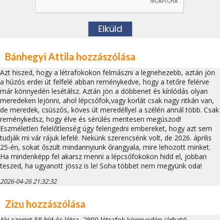
Bánhegyi Attila hozzászólása
Azt hiszed, hogy a létrafokokon felmászni a legnehezebb, aztán jön
a húzós erdei út felfelé abban reménykedve, hogy a tetőre felérve
már könnyedén lesétálsz. Aztán jön a döbbenet és kínlódás olyan
meredeken lejönni, ahol lépcsőfok,vagy korlát csak nagy ritkán van,
de meredek, csúszós, köves út meredéllyel a szélén annál több. Csak
reménykedsz, hogy élve és sérülés mentesen megúszod!
Eszméletlen felelőtlenség úgy felengedni embereket, hogy azt sem
tudják mi vár rájuk lefelé. Nekünk szerencsénk volt, de 2026. április
25-én, sokat őszült mindannyiunk őrangyala, mire lehozott minket.
Ha mindenképp fel akarsz menni a lépcsőfokokon hidd el, jobban
teszed, ha ugyanott jössz is le! Soha többet nem megyünk oda!
2026-04-26 21:32:32
Zizu hozzászólása
Aki szerint 58 híd és létra, 2800 létrafok könnyedén járható