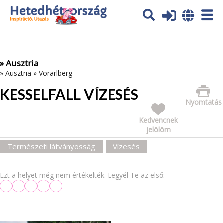
Az oldal sütiket (cookies) használ. További tájékoztatás itt:
Adatvédelmi tájékoztató
Ok
» Ausztria
»
Ausztria
»
Vorarlberg
KESSELFALL VÍZESÉS
Nyomtatás
Kedvencnek
jelölöm
Természeti látványosság
Vízesés
Ezt a helyet még nem értékelték. Legyél Te az első: