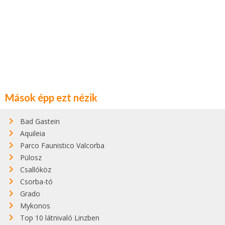
Mások épp ezt nézik
Bad Gastein
Aquileia
Parco Faunistico Valcorba
Pülosz
Csallóköz
Csorba-tó
Grado
Mykonos
Top 10 látnivaló Linzben