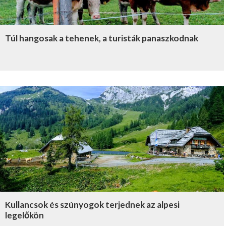
Túl hangosak a tehenek, a turisták panaszkodnak
Kullancsok és szúnyogok terjednek az alpesi
legelőkön