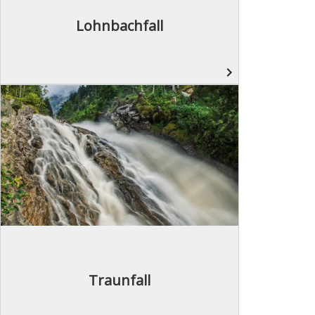
Lohnbachfall
navigate_next
Traunfall