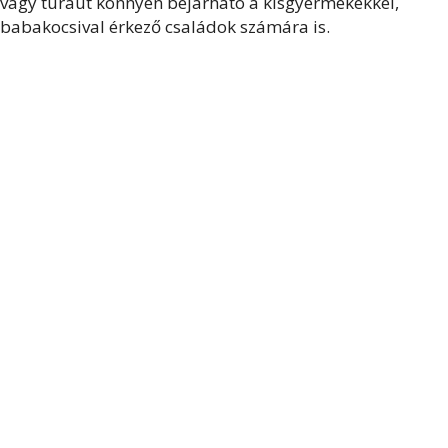
vagy túraút könnyen bejárható a kisgyermekekkel,
babakocsival érkező családok számára is.