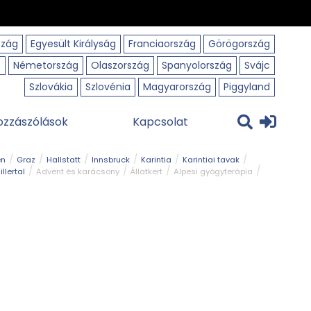
szág
Egyesült Királyság
Franciaország
Görögország
o
Németország
Olaszország
Spanyolország
Svájc
Szlovákia
Szlovénia
Magyarország
Piggyland
ozzászólások
Kapcsolat
en
Graz
Hallstatt
Innsbruck
Karintia
Karintiai tavak
illertal
Advent és karácsony
Állatkert
Alpesi gyógyterápia
park
Kerékpár
Kilátó
Korcsolyapálya
Magyar kapcsolat
avak
Tél
Téli túrázás
Templom és kolostor
Természeti park