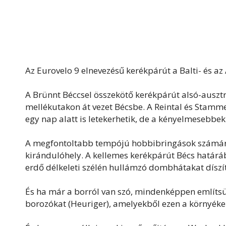
Az Eurovelo 9 elnevezésű kerékpárút a Balti- és az 
A Brünnt Béccsel összekötő kerékpárút alsó-ausztri
mellékutakon át vezet Bécsbe. A Reintal és Stamme
egy nap alatt is letekerhetik, de a kényelmesebbekn
A megfontoltabb tempójú hobbibringások számára
kirándulóhely. A kellemes kerékpárút Bécs határáb
erdő délkeleti szélén hullámzó dombhátakat díszí
És ha már a borról van szó, mindenképpen említsü
borozókat (Heuriger), amelyekből ezen a környék