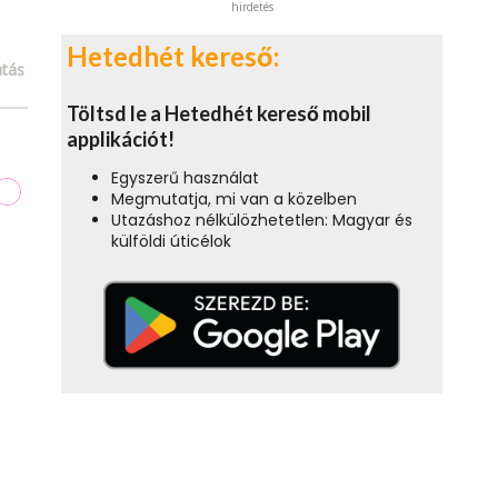
hirdetés
Hetedhét kereső:
tás
Töltsd le a Hetedhét kereső mobil
applikációt!
Egyszerű használat
Megmutatja, mi van a közelben
Utazáshoz nélkülözhetetlen: Magyar és
külföldi úticélok