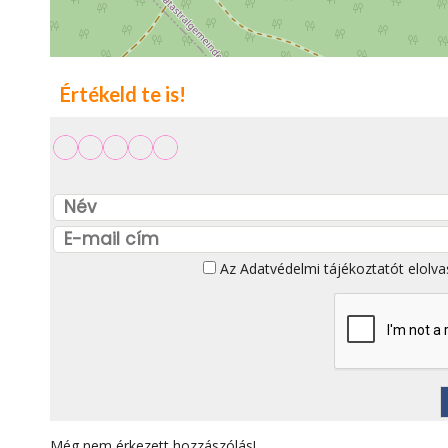
Értékeld te is!
Az
Adatvédelmi tájékoztatót
elolva
Még nem érkezett hozzászólás!