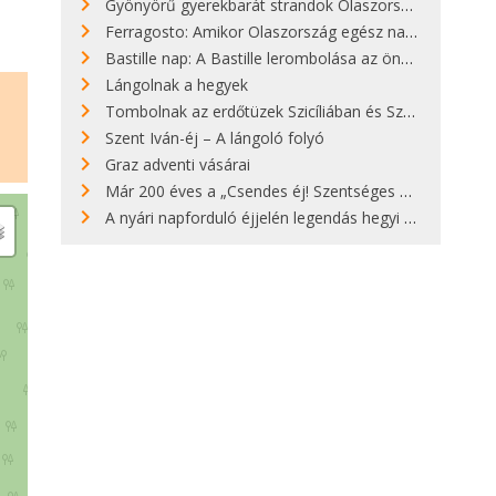
Gyönyörű gyerekbarát strandok Olaszországban - megmutatjuk a 15 legjobbat
Ferragosto: Amikor Olaszország egész nap nyaral
Bastille nap: A Bastille lerombolása az önkényuralom végét jelentette
Lángolnak a hegyek
Tombolnak az erdőtüzek Szicíliában és Szardínián
Szent Iván-éj – A lángoló folyó
Graz adventi vásárai
Már 200 éves a „Csendes éj! Szentséges éj!”
A nyári napforduló éjjelén legendás hegyi tüzek világítják meg Zugspitzét