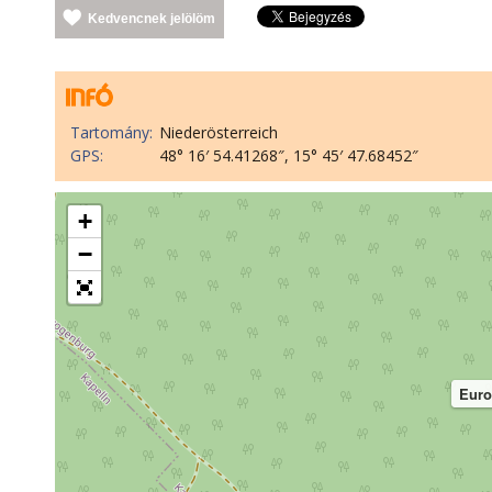
Kedvencnek jelölöm
Tartomány:
Niederösterreich
GPS:
48° 16′ 54.41268″, 15° 45′ 47.68452″
+
−
Euro