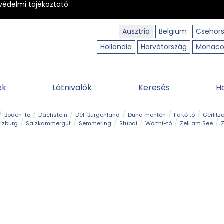
védelmi tájékoztató
Ausztria
Belgium
Csehor
Hollandia
Horvátország
Monac
ek
Látnivalók
Keresés
H
Boden-tó
Dachstein
Dél-Burgenland
Duna mentén
Fertő tó
Gerlitz
lzburg
Salzkammergut
Semmering
Stubai
Wörthi-tó
Zell am See
Z
úraút
Határélmény
Hegy és csúcs
Hegyi gyerekvilág
Húsvét
Kaland
Régiók
Sisi nyomában
Strand és fürdő
Szabadidőpark
Szurdok
T