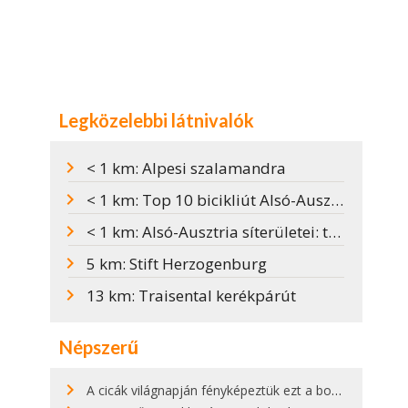
Legközelebbi látnivalók
< 1 km: Alpesi szalamandra
< 1 km: Top 10 bicikliút Alsó-Ausztriában
< 1 km: Alsó-Ausztria síterületei: tippek, árak
5 km: Stift Herzogenburg
13 km: Traisental kerékpárút
Népszerű
A cicák világnapján fényképeztük ezt a bokor alatt hűsölő cicát Kisorosziban