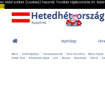
Az oldal sütiket (cookies) használ. További tájékoztatás itt:
Adat
Ok
Ausztria
Nyitólap
Hír
Bécs
Szánkópálya
Városkalauzok
Alsó-Ausztria
Bécsi Alpok
Kelet-Tirol
Kitzbüheli Alpok
Linz
Murau
Nassfeld
Ötztal
Sa
Alpesi út
Ásványok & Kristályok
Barlang
Bob
Csúszda
Esemény
Gleccser
Gyerek t
Múzeum
Óriásroller és mountaincart
Osztrák ételek
Park és kert
Túra
Vár és kastély
Világörökség
Vízesés
Zöldturista