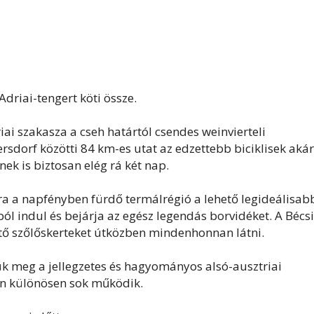
Adriai-tengert köti össze.
ai szakasza a cseh határtól csendes weinvierteli
rsdorf közötti 84 km-es utat az edzettebb biciklisek akár
ek is biztosan elég rá két nap.
 a napfényben fürdő termálrégió a lehető legideálisab
ól indul és bejárja az egész legendás borvidéket. A Bécsi
tő szőlőskerteket útközben mindenhonnan látni.
k meg a jellegzetes és hagyományos alsó-ausztriai
en különösen sok működik.