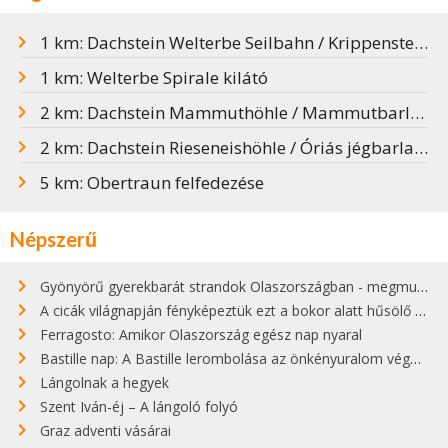
1 km: Dachstein Welterbe Seilbahn / Krippenstein csúcs
1 km: Welterbe Spirale kilátó
2 km: Dachstein Mammuthöhle / Mammutbarlang
2 km: Dachstein Rieseneishöhle / Óriás jégbarlang
5 km: Obertraun felfedezése
Népszerű
Gyönyörű gyerekbarát strandok Olaszországban - megmutatjuk a 15 legjobbat
A cicák világnapján fényképeztük ezt a bokor alatt hűsölő cicát Kisorosziban
Ferragosto: Amikor Olaszország egész nap nyaral
Bastille nap: A Bastille lerombolása az önkényuralom végét jelentette
Lángolnak a hegyek
Szent Iván-éj – A lángoló folyó
Graz adventi vásárai