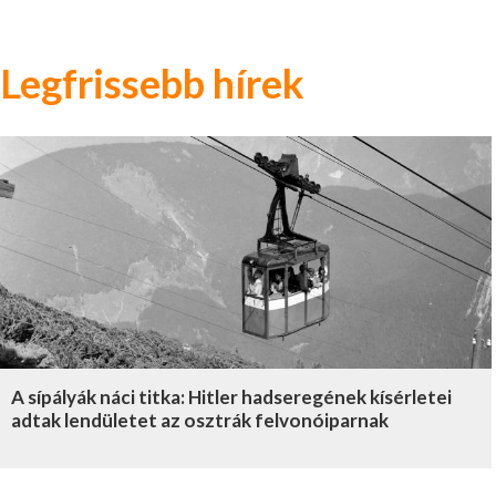
Legfrissebb hírek
A sípályák náci titka: Hitler hadseregének kísérletei
adtak lendületet az osztrák felvonóiparnak