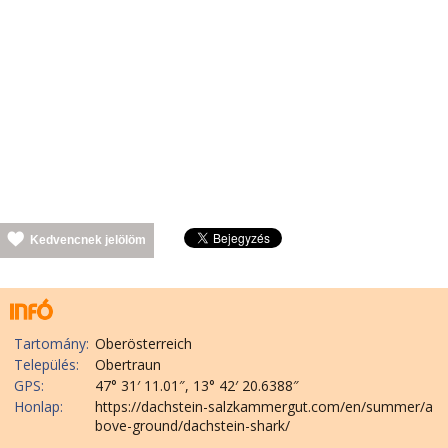
Kedvencnek jelölöm
Tartomány:
Oberösterreich
Település:
Obertraun
GPS:
47° 31′ 11.01″, 13° 42′ 20.6388″
Honlap:
https://dachstein-salzkammergut.com/en/summer/a
bove-ground/dachstein-shark/