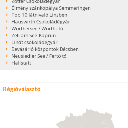
Zotter Csokoládégyár
Élmény szánkópálya Semmeringen
Top 10 látnivaló Linzben
Hauswirth Csokoládégyár
Wörthersee / Wörthi-tó
Zell am See-Kaprun
Lindt csokoládégyár
Bevásárló központok Bécsben
Neusiedler See / Fertő tó
Hallstatt
Régióválasztó