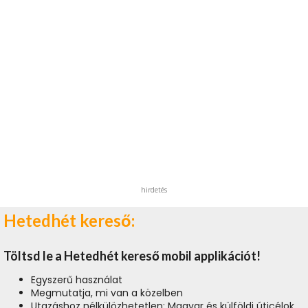
hirdetés
Hetedhét kereső:
Töltsd le a Hetedhét kereső mobil applikációt!
Egyszerű használat
Megmutatja, mi van a közelben
Utazáshoz nélkülözhetetlen: Magyar és külföldi úticélok