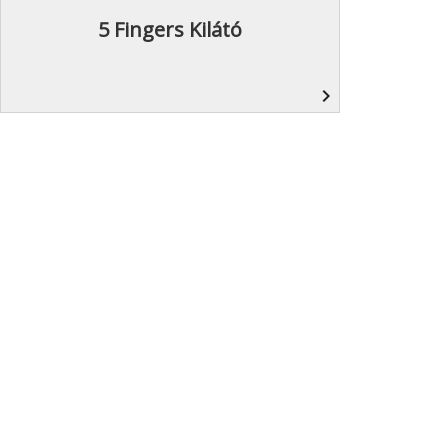
5 Fingers Kilátó
navigate_next