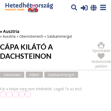
Az oldal sütiket (cookies) használ. További tájékoztatás itt:
Adatvédelmi tájékoztató
Ok
» Ausztria
»
Ausztria
»
Oberösterreich
»
Salzkammergut
CÁPA KILÁTÓ A
Nyomtatás
DACHSTEINON
Kedvencnek
jelölöm
Dachstein
Kilátó
Salzkammergut
Ezt a helyet még nem értékelték. Legyél Te az első: