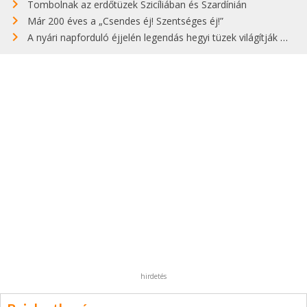
Tombolnak az erdőtüzek Szicíliában és Szardínián
Már 200 éves a „Csendes éj! Szentséges éj!”
A nyári napforduló éjjelén legendás hegyi tüzek világítják meg Zugspitzét
hirdetés