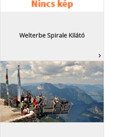
Welterbe Spirale Kilátó
navigate_next