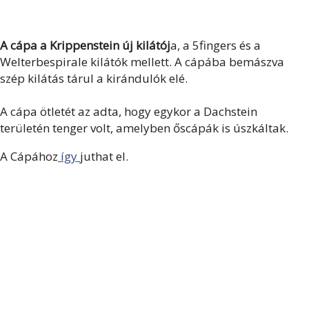
A cápa a Krippenstein új kilátój
a, a 5fingers és a
Welterbespirale kilátók mellett. A cápába bemászva
szép kilátás tárul a kirándulók elé.
A cápa ötletét az adta, hogy egykor a Dachstein
területén tenger volt, amelyben őscápák is úszkáltak.
A Cápához
így
juthat el.