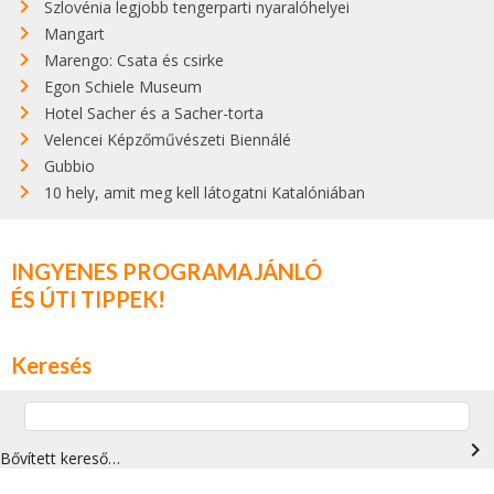
Szlovénia legjobb tengerparti nyaralóhelyei
Mangart
Marengo: Csata és csirke
Egon Schiele Museum
Hotel Sacher és a Sacher-torta
Velencei Képzőművészeti Biennálé
Gubbio
10 hely, amit meg kell látogatni Katalóniában
INGYENES PROGRAMAJÁNLÓ
ÉS ÚTI TIPPEK!
Keresés
navigate_next
Bővített kereső…