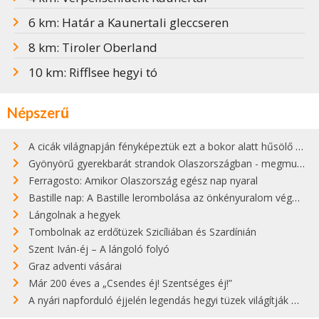
6 km: Határ a Kaunertali gleccseren
8 km: Tiroler Oberland
10 km: Rifflsee hegyi tó
Népszerű
A cicák világnapján fényképeztük ezt a bokor alatt hűsölő cicát Kisorosziban
Gyönyörű gyerekbarát strandok Olaszországban - megmutatjuk a 15 legjobbat
Ferragosto: Amikor Olaszország egész nap nyaral
Bastille nap: A Bastille lerombolása az önkényuralom végét jelentette
Lángolnak a hegyek
Tombolnak az erdőtüzek Szicíliában és Szardínián
Szent Iván-éj – A lángoló folyó
Graz adventi vásárai
Már 200 éves a „Csendes éj! Szentséges éj!”
A nyári napforduló éjjelén legendás hegyi tüzek világítják meg Zugspitzét