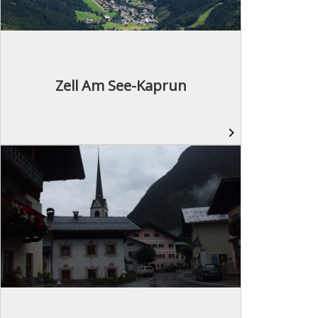
Zell Am See-Kaprun
navigate_next