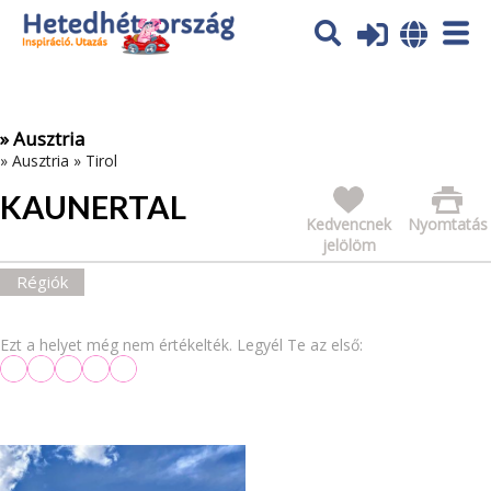
Az oldal sütiket (cookies) használ. További tájékoztatás itt:
Adatvédelmi tájékoztató
Ok
» Ausztria
»
Ausztria
»
Tirol
KAUNERTAL
Kedvencnek
Nyomtatás
jelölöm
Régiók
Ezt a helyet még nem értékelték. Legyél Te az első: