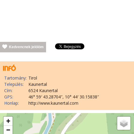
Kedvencnek jelölöm
Tartomány:
Tirol
Település:
Kaunertal
Cím:
6524 Kaunertal
GPS:
46° 59′ 43.28704″, 10° 44′ 30.15838″
Honlap:
http://www.kaunertal.com
+
−