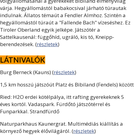
völgyállomásánál a gyerekeket Bibiland élményvilág
várja. Hegyállomástól babakocsival járható túrautak
indulnak. Állatos témaút a Fendler Almhoz. Szintén a
hegyállomástól túraút a "Fallende Bach" vízeséshez. Ez
Tiroler Oberland egyik jelképe. Játszótér a
Sattelkausenál: függőhíd, ugráló, kis tó, Kneipp-
berendezések. (
részletek
)
LÁTNIVALÓK
Burg Berneck (Kauns) (
részletek
)
1,5 km hosszú játszóút Platz és Bibiland (Fendels) között
Ried: H2O erdei kötélpálya, itt rafting gyerekeknek 5
éves kortól. Vadaspark. Fürdőtó játszótérrel és
Funparkkal. Strandfürdő
Naturparkhaus Kaunergrat. Multimédiás kiállítás a
környező hegyek élővilágáról. (
részletek
)