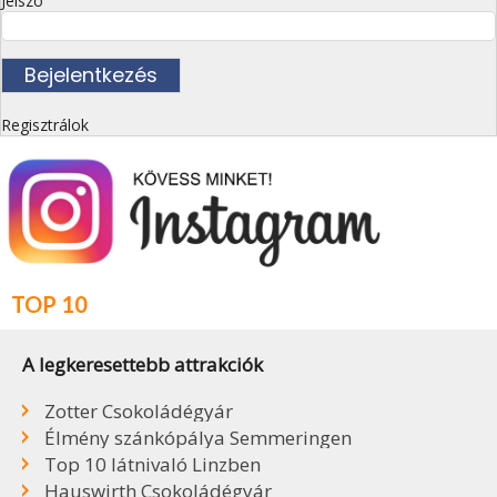
Jelszó
Regisztrálok
TOP 10
A legkeresettebb attrakciók
Zotter Csokoládégyár
Élmény szánkópálya Semmeringen
Top 10 látnivaló Linzben
Hauswirth Csokoládégyár