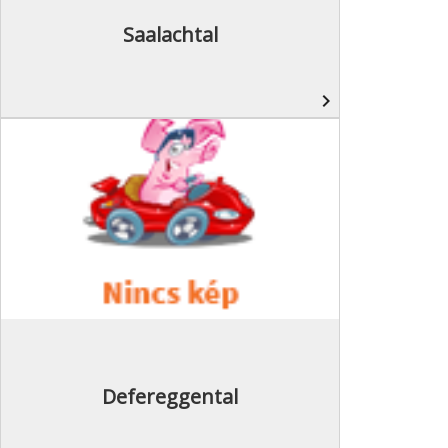
Saalachtal
navigate_next
Defereggental