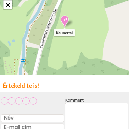
Kaunertal
Értékeld te is!
Komment