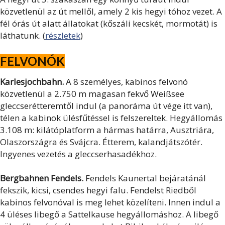
közvetlenül az út mellől, amely 2 kis hegyi tóhoz vezet. A
fél órás út alatt állatokat (kőszáli kecskét, mormotát) is
láthatunk. (
részletek
)
FELVONÓK
Karlesjochbahn.
A 8 személyes, kabinos felvonó
közvetlenül a 2.750 m magasan fekvő Weißsee
gleccserétteremtől indul (a panoráma út vége itt van),
télen a kabinok ülésfűtéssel is felszereltek. Hegyállomás
3.108 m: kilátóplatform a hármas határra, Ausztriára,
Olaszországra és Svájcra. Étterem, kalandjátszótér.
Ingyenes vezetés a gleccserhasadékhoz.
Bergbahnen Fendels.
Fendels Kaunertal bejáratánál
fekszik, kicsi, csendes hegyi falu. Fendelst Riedből
kabinos felvonóval is meg lehet közelíteni. Innen indul a
4 üléses libegő a Sattelkause hegyállomáshoz. A libegő