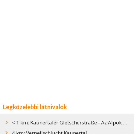
Legközelebbi látnivalók
< 1 km: Kaunertaler Gletscherstraße - Az Alpok legszebb zsákutcája
4 km: Verpeilschlucht Kaunertal