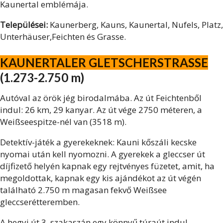
Kaunertal emblémája.
Települései:
Kaunerberg, Kauns, Kaunertal, Nufels, Platz,
Unterhäuser,Feichten és Grasse.
KAUNERTALER GLETSCHERSTRASSE
(1.273-2.750 m)
Autóval az örök jég birodalmába. Az út Feichtenből
indul: 26 km, 29 kanyar. Az út vége 2750 méteren, a
Weißseespitze-nél van (3518 m).
Detektív-játék a gyerekeknek: Kauni kőszáli kecske
nyomai után kell nyomozni. A gyerekek a gleccser út
díjfizető helyén kapnak egy rejtvényes füzetet, amit, ha
megoldottak, kapnak egy kis ajándékot az út végén
található 2.750 m magasan fekvő Weißsee
gleccserétteremben.
A hegyi út 3. szakaszán egy könnyű túraút indul