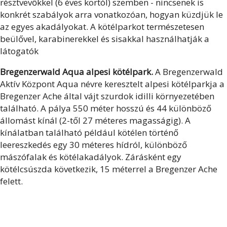
résztvevőkkel (6 éves kortól) szemben - nincsenek is
konkrét szabályok arra vonatkozóan, hogyan küzdjük le
az egyes akadályokat. A kötélparkot természetesen
beülővel, karabinerekkel és sisakkal használhatják a
látogatók
Bregenzerwald Aqua alpesi kötélpark.
A Bregenzerwald
Aktív Központ Aqua névre keresztelt alpesi kötélparkja a
Bregenzer Ache által vájt szurdok idilli környezetében
található. A pálya 550 méter hosszú és 44 különböző
állomást kínál (2-től 27 méteres magasságig). A
kínálatban található például kötélen történő
leereszkedés egy 30 méteres hídról, különböző
mászófalak és kötélakadályok. Zárásként egy
kötélcsúszda következik, 15 méterrel a Bregenzer Ache
felett.