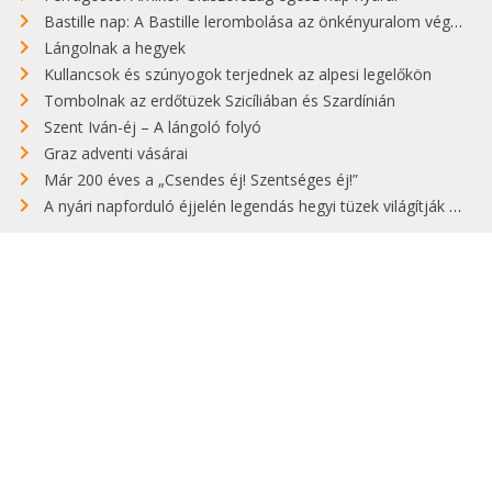
Bastille nap: A Bastille lerombolása az önkényuralom végét jelentette
Lángolnak a hegyek
Kullancsok és szúnyogok terjednek az alpesi legelőkön
Tombolnak az erdőtüzek Szicíliában és Szardínián
Szent Iván-éj – A lángoló folyó
Graz adventi vásárai
Már 200 éves a „Csendes éj! Szentséges éj!”
A nyári napforduló éjjelén legendás hegyi tüzek világítják meg Zugspitzét