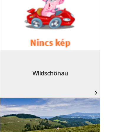
Wildschönau
navigate_next