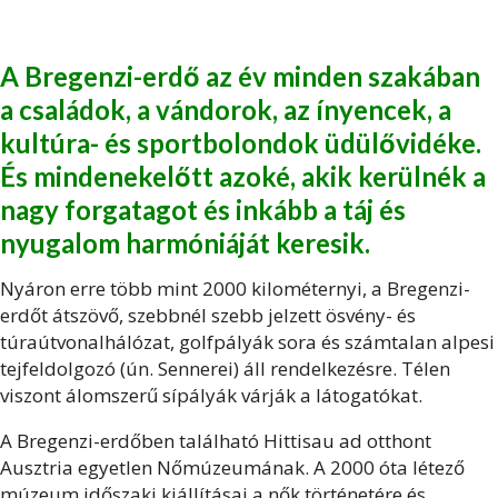
A Bregenzi-erdő az év minden szakában
a családok, a vándorok, az ínyencek, a
kultúra- és sportbolondok üdülővidéke.
És mindenekelőtt azoké, akik kerülnék a
nagy forgatagot és inkább a táj és
nyugalom harmóniáját keresik.
Nyáron erre több mint 2000 kilométernyi, a Bregenzi-
erdőt átszövő, szebbnél szebb jelzett ösvény- és
túraútvonalhálózat, golfpályák sora és számtalan alpesi
tejfeldolgozó (ún. Sennerei) áll rendelkezésre. Télen
viszont álomszerű sípályák várják a látogatókat.
A Bregenzi-erdőben található Hittisau ad otthont
Ausztria egyetlen Nőmúzeumának. A 2000 óta létező
múzeum időszaki kiállításai a nők történetére és