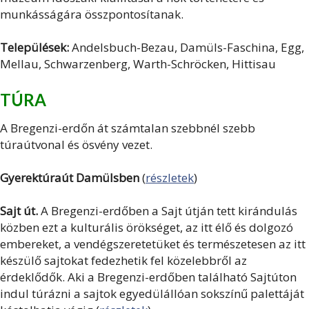
munkásságára összpontosítanak.
Települések:
Andelsbuch-Bezau, Damüls-Faschina, Egg,
Mellau, Schwarzenberg, Warth-Schröcken, Hittisau
TÚRA
A Bregenzi-erdőn át számtalan szebbnél szebb
túraútvonal és ösvény vezet.
Gyerektúraút Damülsben
(
részletek
)
Sajt út.
A Bregenzi-erdőben a Sajt útján tett kirándulás
közben ezt a kulturális örökséget, az itt élő és dolgozó
embereket, a vendégszeretetüket és természetesen az itt
készülő sajtokat fedezhetik fel közelebbről az
érdeklődők. Aki a Bregenzi-erdőben található Sajtúton
indul túrázni a sajtok egyedülállóan sokszínű palettáját