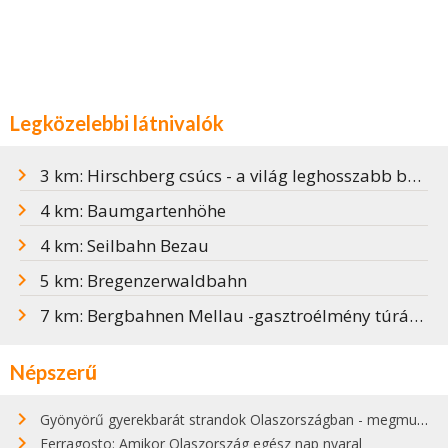
Legközelebbi látnivalók
3 km: Hirschberg csúcs - a világ leghosszabb bobpályája
4 km: Baumgartenhöhe
4 km: Seilbahn Bezau
5 km: Bregenzerwaldbahn
7 km: Bergbahnen Mellau -gasztroélmény túrázás közben
Népszerű
Gyönyörű gyerekbarát strandok Olaszországban - megmutatjuk a 15 legjobbat
Ferragosto: Amikor Olaszország egész nap nyaral