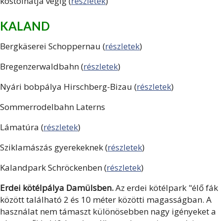
kóstolhatja végig (
részletek
)
KALAND
Bergkäserei Schoppernau (
részletek
)
Bregenzerwaldbahn (
részletek
)
Nyári bobpálya Hirschberg-Bizau (
részletek
)
Sommerrodelbahn Laterns
Lámatúra (
részletek
)
Sziklamászás gyerekeknek (
részletek
)
Kalandpark Schröckenben (
részletek
)
Erdei kötélpálya Damülsben.
Az erdei kötélpark "élő fák
között található 2 és 10 méter közötti magasságban. A
használat nem támaszt különösebben nagy igényeket a