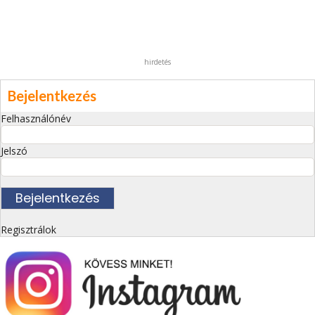
hirdetés
Bejelentkezés
Felhasználónév
Jelszó
Regisztrálok