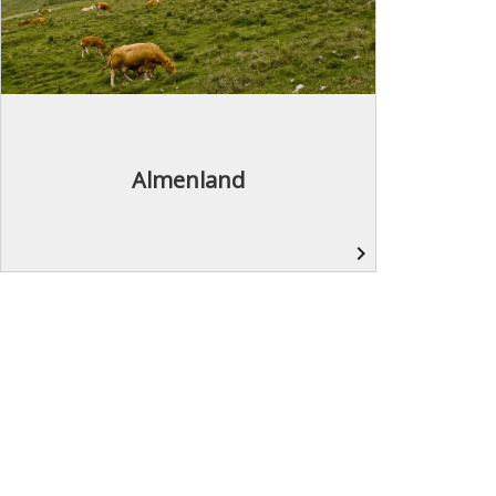
Almenland
navigate_next