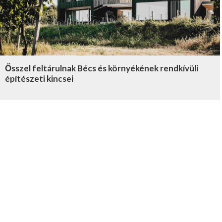
Ősszel feltárulnak Bécs és környékének rendkívüli
építészeti kincsei