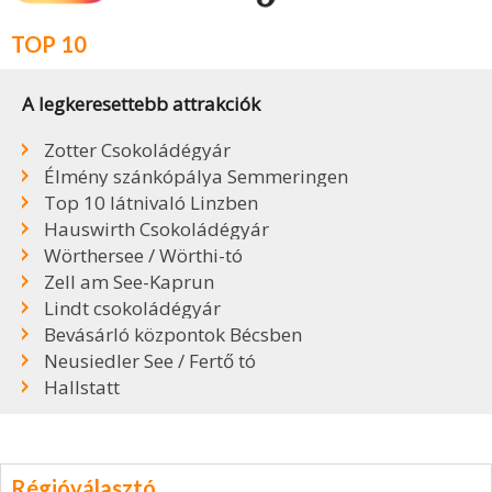
TOP 10
A legkeresettebb attrakciók
Zotter Csokoládégyár
Élmény szánkópálya Semmeringen
Top 10 látnivaló Linzben
Hauswirth Csokoládégyár
Wörthersee / Wörthi-tó
Zell am See-Kaprun
Lindt csokoládégyár
Bevásárló központok Bécsben
Neusiedler See / Fertő tó
Hallstatt
Régióválasztó