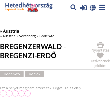
Az oldal sütiket (cookies) használ. További tájékoztatás itt:
Adatvédelmi tájékoztató
Ok
» Ausztria
»
Ausztria
»
Vorarlberg
»
Boden-tó
BREGENZERWALD -
Nyomtatás
BREGENZI-ERDŐ
Kedvencnek
jelölöm
Boden-tó
Régiók
Ezt a helyet még nem értékelték. Legyél Te az első: