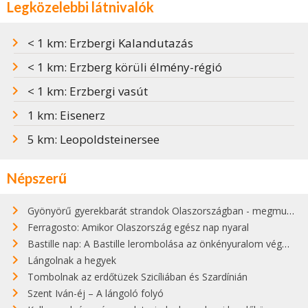
Legközelebbi látnivalók
< 1 km: Erzbergi Kalandutazás
< 1 km: Erzberg körüli élmény-régió
< 1 km: Erzbergi vasút
1 km: Eisenerz
5 km: Leopoldsteinersee
Népszerű
Gyönyörű gyerekbarát strandok Olaszországban - megmutatjuk a 15 legjobbat
Ferragosto: Amikor Olaszország egész nap nyaral
Bastille nap: A Bastille lerombolása az önkényuralom végét jelentette
Lángolnak a hegyek
Tombolnak az erdőtüzek Szicíliában és Szardínián
Szent Iván-éj – A lángoló folyó