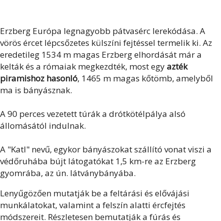
Erzberg Európa legnagyobb pátvasérc lerekódása. A
vörös ércet lépcsőzetes külszíni fejtéssel termelik ki. Az
eredetileg 1534 m magas Erzberg elhordását már a
kelták és a rómaiak megkezdték, most egy
azték
piramishoz hasonló
, 1465 m magas kőtömb, amelyből
ma is bányásznak.
A 90 perces vezetett túrák a drótkötélpálya alsó
állomásától indulnak.
A "Katl" nevű, egykor bányászokat szállító vonat viszi a
védőruhába bújt látogatókat 1,5 km-re az Erzberg
gyomrába, az ún. látványbányába.
Lenyűgözően mutatják be a feltárási és elővájási
munkálatokat, valamint a felszín alatti ércfejtés
módszereit. Részletesen bemutatják a fúrás és