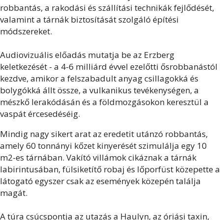
robbantás, a rakodási és szállítási technikák fejlődését,
valamint a tárnák biztosítását szolgáló építési
módszereket.
Audiovizuális előadás mutatja be az Erzberg
keletkezését - a 4-6 milliárd évvel ezelőtti ősrobbanástól
kezdve, amikor a felszabadult anyag csillagokká és
bolygókká állt össze, a vulkanikus tevékenységen, a
mészkő lerakódásán és a földmozgásokon keresztül a
vaspát ércesedéséig.
Mindig nagy sikert arat az eredetit utánzó robbantás,
amely 60 tonnányi kőzet kinyerését szimulálja egy 10
m2-es tárnában. Vakító villámok cikáznak a tárnák
labirintusában, fülsiketítő robaj és lőporfüst közepette a
látogató egyszer csak az események közepén találja
magát.
A túra csúcspontja az utazás a Haulyn, az óriási taxin,