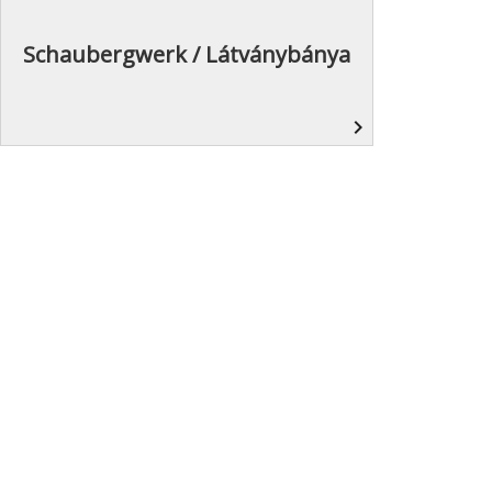
Schaubergwerk / Látványbánya
navigate_next