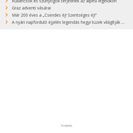
Kullancsok és szúnyogok terjednek az alpesi legelőkön
Graz adventi vásárai
Már 200 éves a „Csendes éj! Szentséges éj!”
A nyári napforduló éjjelén legendás hegyi tüzek világítják meg Zugspitzét
hirdetés