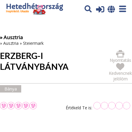
Az oldal sütiket (cookies) használ. További tájékoztatás itt:
Adatvédelmi tájékoztató
Ok
» Ausztria
»
Ausztria
»
Steiermark
ERZBERG-I
Nyomtatás
LÁTVÁNYBÁNYA
Kedvencnek
jelölöm
Bánya
Értékeld Te is: