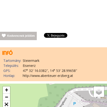
Kedvencnek jelölöm
Tartomány:
Steiermark
Település:
Eisenerz
GPS:
47° 32′ 16.0382″, 14° 53′ 28.99658″
Honlap:
http://www.abenteuer-erzberg.at
+
−