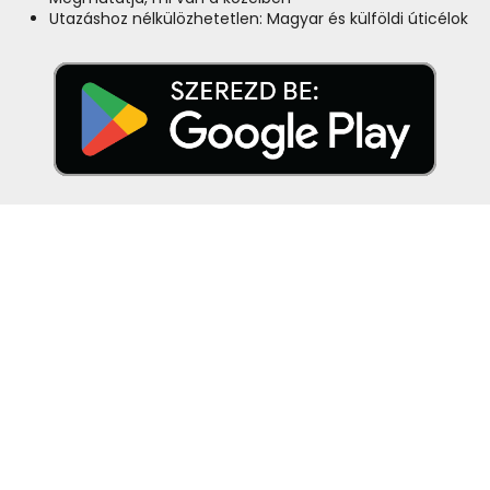
Utazáshoz nélkülözhetetlen: Magyar és külföldi úticélok