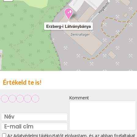
Erzberg-i Látványbánya
Értékeld te is!
Komment
Az
Adatvédelmi tájékoztatót
elolvastam, és az abban foglaltakat