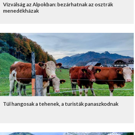
Vízválság az Alpokban: bezárhatnak az osztrák
menedékházak
Túl hangosak a tehenek, a turisták panaszkodnak