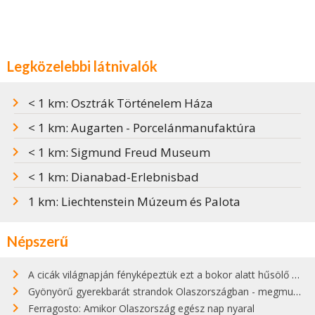
Legközelebbi látnivalók
< 1 km: Osztrák Történelem Háza
< 1 km: Augarten - Porcelánmanufaktúra
< 1 km: Sigmund Freud Museum
< 1 km: Dianabad-Erlebnisbad
1 km: Liechtenstein Múzeum és Palota
Népszerű
A cicák világnapján fényképeztük ezt a bokor alatt hűsölő cicát Kisorosziban
Gyönyörű gyerekbarát strandok Olaszországban - megmutatjuk a 15 legjobbat
Ferragosto: Amikor Olaszország egész nap nyaral