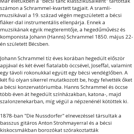
Már életükben a "bécsi tánc klasszikusaiként" tartották
számon a Schrammel-kvartett tagjait.
A sramli-
muzsikával a 19. század végén megszületett a bécsi
fiáker-dal instrumentális ellenpárja. Ennek a
muzsikának egyik megteremtője, a hegedűművész és
komponista Johann (Hanns) Schrammel 1850. május 22-
én született Bécsben.
Johann Schrammel tíz éves korában hegedült először
apjával és két évvel fiatalabb öccsével, Joseffal, valamint
egy távoli rokonukkal együtt egy bécsi vendéglőben. A
két fiú olyan sikerrel mutatkozott be, hogy felvették őket
a bécsi konzervatóriumba. Hanns Schrammel és öccse
több éven át hegedült színházakban, katona-, majd
szalonzenekarban, míg végül a népzenénél kötöttek ki.
1878-ban "Die Nussdorfer" elnevezéssel társultak a
basszus gitáros Anton Strohmayerral és a bécsi
kiskocsmákban borozókat szórakoztatták