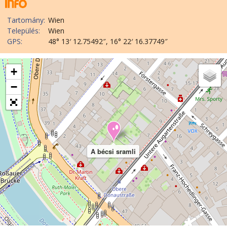
Tartomány:
Wien
Település:
Wien
GPS:
48° 13′ 12.75492″, 16° 22′ 16.37749″
+
−
A bécsi sramli