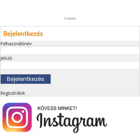
hirdetés
Bejelentkezés
Felhasználónév
Jelszó
Regisztrálok