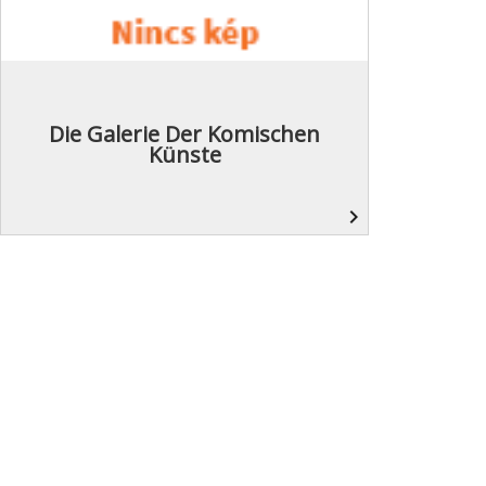
Die Galerie Der Komischen
Künste
navigate_next