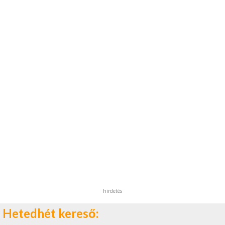
hirdetés
Hetedhét kereső: