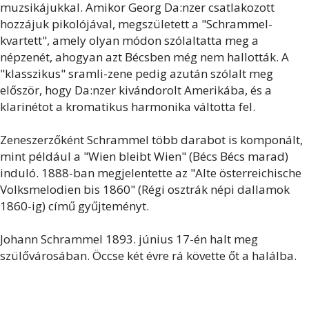
muzsikájukkal. Amikor Georg Da:nzer csatlakozott
hozzájuk pikolójával, megszületett a "Schrammel-
kvartett", amely olyan módon szólaltatta meg a
népzenét, ahogyan azt Bécsben még nem hallották. A
"klasszikus" sramli-zene pedig azután szólalt meg
először, hogy Da:nzer kivándorolt Amerikába, és a
klarinétot a kromatikus harmonika váltotta fel.
Zeneszerzőként Schrammel több darabot is komponált,
mint például a "Wien bleibt Wien" (Bécs Bécs marad)
induló. 1888-ban megjelentette az "Alte österreichische
Volksmelodien bis 1860" (Régi osztrák népi dallamok
1860-ig) című gyűjteményt.
Johann Schrammel 1893. június 17-én halt meg
szülővárosában. Öccse két évre rá követte őt a halálba.