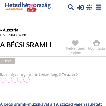
Az oldal sütiket (cookies) használ. További tájékoztatás itt:
Adatvédelmi tájékoztató
Ok
» Ausztria
»
Ausztria
»
Wien
A BÉCSI SRAMLI
Kedvencnek
Nyomtatás
jelölöm
Bécs
Ezt a helyet még nem értékelték. Legyél Te az első:
A bécsi sramli-muzsikával a 19. század végén született