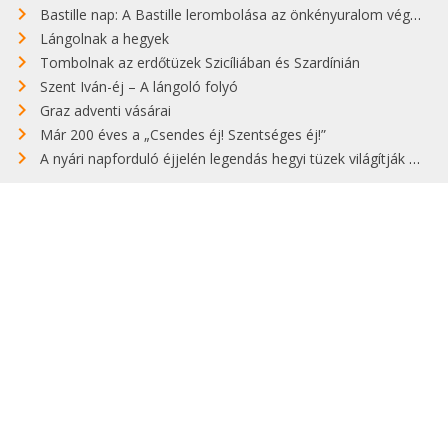
Bastille nap: A Bastille lerombolása az önkényuralom végét jelentette
Lángolnak a hegyek
Tombolnak az erdőtüzek Szicíliában és Szardínián
Szent Iván-éj – A lángoló folyó
Graz adventi vásárai
Már 200 éves a „Csendes éj! Szentséges éj!”
A nyári napforduló éjjelén legendás hegyi tüzek világítják meg Zugspitzét