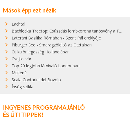
Mások épp ezt nézik
Lachtal
Bachledka Treetop: Csúszdás lombkorona tanösvény a Tátrában
Lateráni Bazilika Rómában - Szent Pál ereklyéje
Piburger See - Smaragzöld tó az Ötztalban
Öt különlegesség Hollandiában
Csejtei vár
Top 20 legjobb látnivaló Londonban
Mükéné
Scala Contarini del Bovolo
Ínség-szikla
INGYENES PROGRAMAJÁNLÓ
ÉS ÚTI TIPPEK!