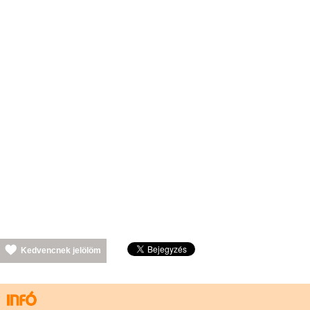
Kedvencnek jelölöm