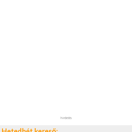
hirdetés
Hetedhét kereső: