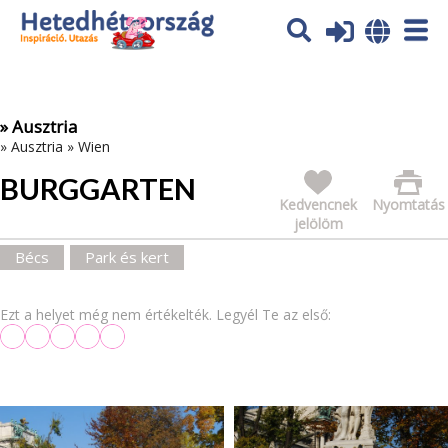
Az oldal sütiket (cookies) használ. További tájékoztatás itt:
Adatvédelmi tájékoztató
Ok
» Ausztria
»
Ausztria
»
Wien
BURGGARTEN
Kedvencnek
Nyomtatás
jelölöm
Bécs
Park és kert
Ezt a helyet még nem értékelték. Legyél Te az első: