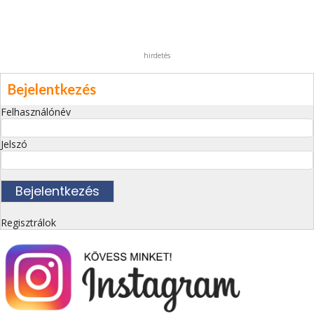
hirdetés
Bejelentkezés
Felhasználónév
Jelszó
Regisztrálok