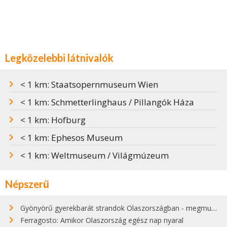
Legközelebbi látnivalók
< 1 km: Staatsopernmuseum Wien
< 1 km: Schmetterlinghaus / Pillangók Háza
< 1 km: Hofburg
< 1 km: Ephesos Museum
< 1 km: Weltmuseum / Világmúzeum
Népszerű
Gyönyörű gyerekbarát strandok Olaszországban - megmutatjuk a 15 legjobbat
Ferragosto: Amikor Olaszország egész nap nyaral