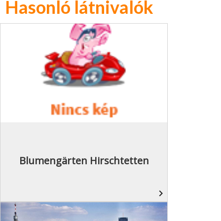
Hasonló látnivalók
Blumengärten Hirschtetten
navigate_next