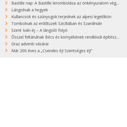
Bastille nap: A Bastille lerombolása az önkényuralom végét jelentette
Lángolnak a hegyek
Kullancsok és szúnyogok terjednek az alpesi legelőkön
Tombolnak az erdőtüzek Szicíliában és Szardínián
Szent Iván-éj – A lángoló folyó
Ősszel feltárulnak Bécs és környékének rendkívüli építészeti kincsei
Graz adventi vásárai
Már 200 éves a „Csendes éj! Szentséges éj!”