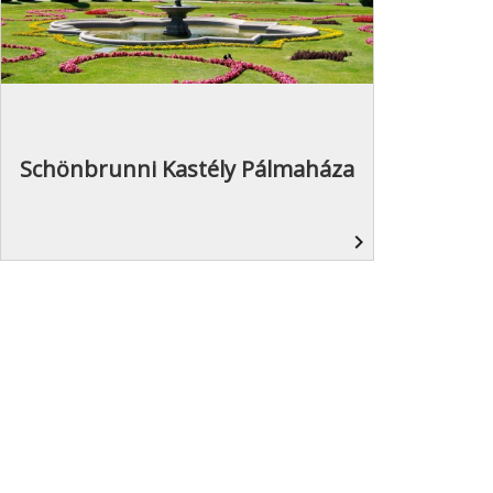
Schönbrunni Kastély Pálmaháza
navigate_next