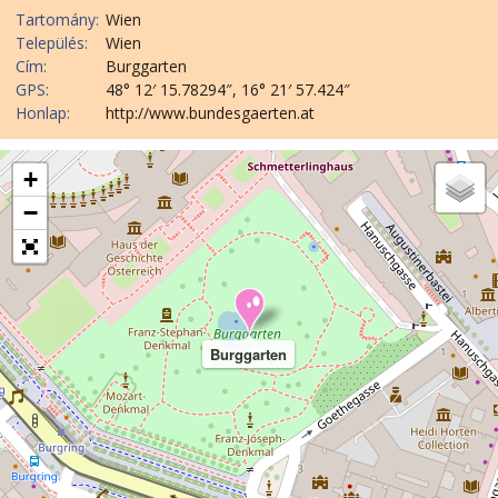
Tartomány:
Wien
Település:
Wien
Cím:
Burggarten
GPS:
48° 12′ 15.78294″, 16° 21′ 57.424″
Honlap:
http://www.bundesgaerten.at
+
−
Burggarten