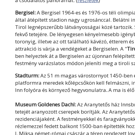
a csodálatos panorámát. (
részletek
)
Bergisel:
A Bergisel 1964-es és 1976-os téli olimpi
által átépített stadion nagy ugrosánccal. Belátni 
Tirol legnépszerűbb látványosságai közé tartozik
fekvő tetejére. De lényegesen kényelmesebb igénybe
toronyig, illetve az ott található kávézó, étterem
attrakció is várja a vendégeket a Bergiselen. A "
Tir
ben helyeztek át a Bergiselen az újonnan felépí
festmény varázslatos módon jeleníti meg a tiroli 
Stadturm:
Az 51 m magas várostornyot 1450-ben ép
platformra meredek kőlépcsőkön kell felmászni, i
Inn folyóra és környező hegyvonulatra
.
A ma is élő
Museum Goldenes Dachl:
Az Aranytetős ház Innsb
tetejét aranyozott cserepek borítják. Az Aranytetős
rezidenciájaként. A festményekkel és faragványok
rézlemezzel fedett balkont 1500-ban építették ho
I. Miksa német-római császár a téren rendezett lov