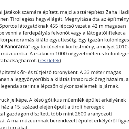
ai játékok számára épített, majd a sztárépítész Zaha Had
innen Tirol egész hegyvilágát. Megnyitása óta az építmény
. Sportos látogatóknak 455 lépcső vezet a 42 m magasan
 venni a ferdepályás felvonót vagy a látogatólifteket a
 és körpanorámás kilátó együtteséig. Egy igazán különleges
ol Panoráma"
egy történelmi körfestmény, amelyet 2010
tett múzeumba. A csaknem 1000 négyzetméteres különlege
szabadságharcot. (
részletek
)
ítették őr- és tűzjelző toronyként. A 33 méter magas
nnen a leggyönyörűbb a kilátás Innsbruck öreg házaira, a
 legenda szerint a lépcsőn olykor szellemek is járnak.
ruck jelképe. A késő gótikus műemlék épület erkélyének
 ház a 15. század elején épült a tiroli hercegek
kal gazdagon díszített, több mint 2600 aranyozott
zzá. A ma múzeumnak berendezett épület erkélyéről figye
agi tornákat.