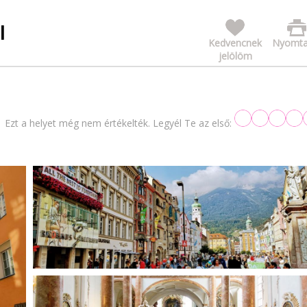
I
Kedvencnek
Nyomta
jelölöm
Ezt a helyet még nem értékelték. Legyél Te az első: