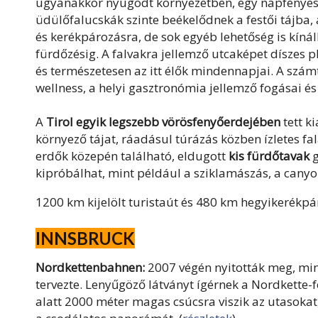
ugyanakkor nyugodt környezetben, egy napfényes 
üdülőfalucskák szinte beékelődnek a festői tájba
és kerékpározásra, de sok egyéb lehetőség is kínálk
fürdőzésig. A falvakra jellemző utcaképet díszes 
és természetesen az itt élők mindennapjai. A szám
wellness, a helyi gasztronómia jellemző fogásai és 
A
Tirol egyik legszebb vörösfenyőerdejében
tett k
környező tájat, ráadásul túrázás közben ízletes fa
erdők közepén található, eldugott
kis fürdőtavak
g
kipróbálhat, mint például a sziklamászás, a canyo
1200 km kijelölt turistaút és 480 km hegyikerékpár
INNSBRUCK
Nordkettenbahnen:
2007 végén nyitották meg, min
tervezte. Lenyűgöző látványt ígérnek a Nordkette
alatt 2000 méter magas csúcsra viszik az utasokat, 