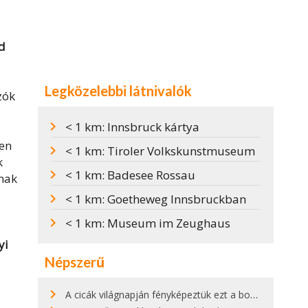
d
Legközelebbi látnivalók
zók
< 1 km: Innsbruck kártya
ben
< 1 km: Tiroler Volkskunstmuseum
k
< 1 km: Badesee Rossau
snak
< 1 km: Goetheweg Innsbruckban
< 1 km: Museum im Zeughaus
yi
Népszerű
A cicák világnapján fényképeztük ezt a bokor alatt hűsölő cicát Kisorosziban