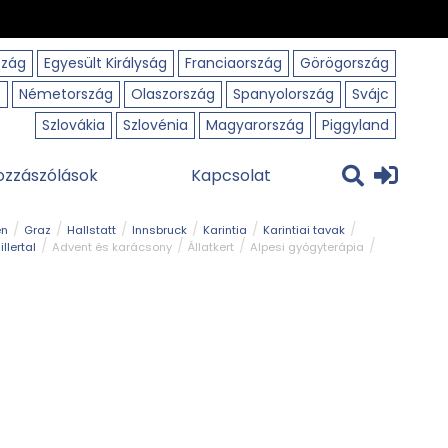
szág
Egyesült Királyság
Franciaország
Görögország
o
Németország
Olaszország
Spanyolország
Svájc
Szlovákia
Szlovénia
Magyarország
Piggyland
ozzászólások
Kapcsolat
en
Graz
Hallstatt
Innsbruck
Karintia
Karintiai tavak
illertal
Advent és karácsony
Állatkert
Alpesi gyógyterápia
park
Kerékpár
Kilátó
Korcsolyapálya
Magyar kapcsolat
avak
Tél
Téli túrázás
Templom és kolostor
Természeti park