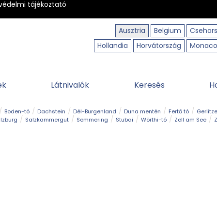
védelmi tájékoztató
Ausztria
Belgium
Csehor
Hollandia
Horvátország
Monac
ek
Látnivalók
Keresés
H
Boden-tó
Dachstein
Dél-Burgenland
Duna mentén
Fertő tó
Gerlitz
lzburg
Salzkammergut
Semmering
Stubai
Wörthi-tó
Zell am See
Z
úraút
Határélmény
Hegy és csúcs
Hegyi gyerekvilág
Húsvét
Kaland
Régiók
Sisi nyomában
Strand és fürdő
Szabadidőpark
Szurdok
T