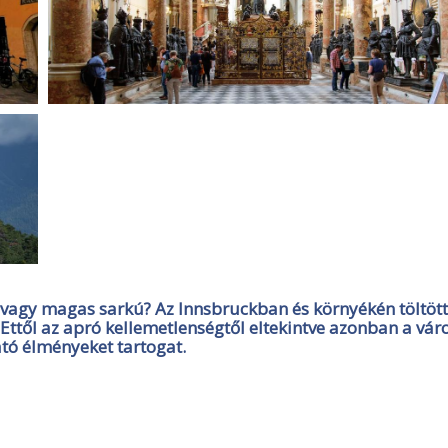
agy magas sarkú? Az Innsbruckban és környékén töltött
Ettől az apró kellemetlenségtől eltekintve azonban a vár
ató élményeket tartogat.