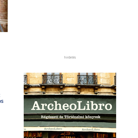
hirdetés
os