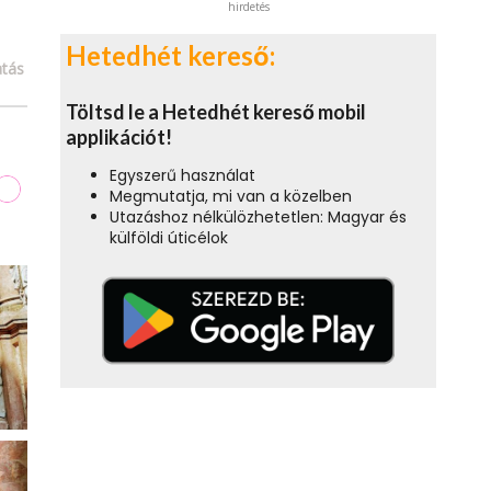
hirdetés
Hetedhét kereső:
tás
Töltsd le a Hetedhét kereső mobil
applikációt!
Egyszerű használat
Megmutatja, mi van a közelben
Utazáshoz nélkülözhetetlen: Magyar és
külföldi úticélok