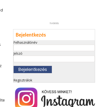
id
hirdetés
Bejelentkezés
-
Felhasználónév
s
Jelszó
z
Regisztrálok
lte