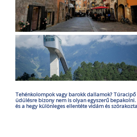
Tehénkolompok vagy barokk dallamok? Túracipő v
üdülésre bizony nem is olyan egyszerű bepakolni. 
és a hegy különleges ellentéte vidám és szórakozt