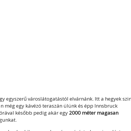
gy egyszerű városlátogatástól elvárnánk. Itt a hegyek szi
ban még egy kávézó teraszán ülünk és épp Innsbruck
l órával később pedig akár egy
2000 méter magasan
agunkat.