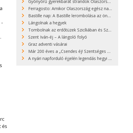
Gyönyörű gyerekbarát strandok Olaszországban - megmutatjuk a 15 legjobbat
ra
Ferragosto: Amikor Olaszország egész nap nyaral
Bastille nap: A Bastille lerombolása az önkényuralom végét jelentette
 -
Lángolnak a hegyek
Tombolnak az erdőtüzek Szicíliában és Szardínián
.
Szent Iván-éj – A lángoló folyó
Graz adventi vásárai
Már 200 éves a „Csendes éj! Szentséges éj!”
A nyári napforduló éjjelén legendás hegyi tüzek világítják meg Zugspitzét
s
rc
t és