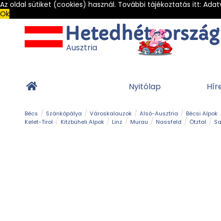
Az oldal sütiket (cookies) használ. További tájékoztatás itt:
Adat
Ok
Ausztria
Nyitólap
Hír
Bécs
Szánkópálya
Városkalauzok
Alsó-Ausztria
Bécsi Alpok
Kelet-Tirol
Kitzbüheli Alpok
Linz
Murau
Nassfeld
Ötztal
Sa
Alpesi út
Ásványok & Kristályok
Barlang
Bob
Csúszda
Esemény
Gleccser
Gyerek t
Múzeum
Óriásroller és mountaincart
Osztrák ételek
Park és kert
Túra
Vár és kastély
Világörökség
Vízesés
Zöldturista