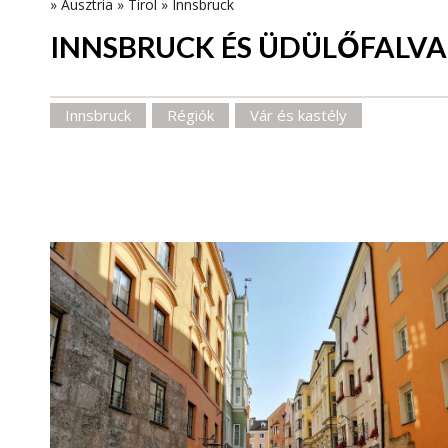
»
Ausztria
»
Tirol
»
Innsbruck
INNSBRUCK ÉS ÜDÜLŐFALVA
Innsbruck
Régiók
Vár és kastély