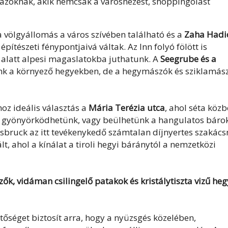
t azoknak, akik nemcsak a városnézést, shoppingolást
a völgyállomás a város szívében található és a
Zaha Hadi
építészeti fénypontjaivá váltak. Az Inn folyó fölött is
 alatt alpesi magaslatokba juthatunk. A
Seegrube és a
nk a környező hegyekben, de a hegymászók és sziklamás
z ideális választás a
Mária Terézia utca
, ahol séta köz
n gyönyörködhetünk, vagy beülhetünk a hangulatos báro
nsbruck az itt tevékenykedő számtalan díjnyertes szakác
t, ahol a kínálat a tiroli hegyi báránytól a nemzetközi
ők, vidáman csilingelő patakok és kristálytiszta vizű heg
őséget biztosít arra, hogy a nyüzsgés közelében,