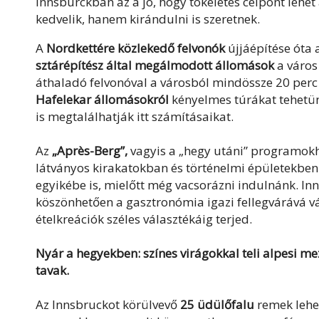
Innsburckban az a jó, hogy tökéletes célpont lehe
kedvelik, hanem kirándulni is szeretnek.
A
Nordkettére közlekedő felvonók
újjáépítése óta 
sztárépítész által megálmodott állomások
a város 
áthaladó felvonóval a városból mindössze 20 perc
Hafelekar állomásokról
kényelmes túrákat tehetü
is megtalálhatják itt számításaikat.
Az
„Après-Berg”,
vagyis a „hegy utáni” programokho
látványos kirakatokban és történelmi épületekbe
egyikébe is, mielőtt még vacsorázni indulnánk. In
köszönhetően a gasztronómia igazi fellegvárává vál
ételkreációk széles választékáig terjed.
Nyár a hegyekben: színes virágokkal teli alpesi mez
tavak.
Az Innsbruckot körülvevő
25 üdülőfalu
remek lehet