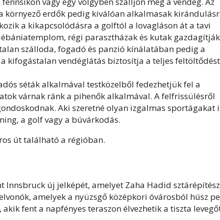
fennsíkon vagy egy völgyben szálljon meg a vendég. Az
, a környező erdők pedig kiválóan alkalmasak kirándulás
ozik a kikapcsolódásra a golftól a lovagláson át a tavi
plébániatemplom, régi parasztházak és kutak gazdagítják
talan szálloda, fogadó és panzió kínálatában pedig a
a kifogástalan vendéglátás biztosítja a teljes feltöltődést
iadós séták alkalmával testközelből fedezhetjük fel a
latok várnak ránk a pihenők alkalmával. A felfrissülésről
ondoskodnak. Aki szeretné olyan izgalmas sportágakat i
ning, a golf vagy a búvárkodás.
os út található a régióban.
t Innsbruck új jelképét, amelyet Zaha Hadid sztárépítész
-felvonók, amelyek a nyüzsgő középkori óvárosból húsz pe
akik fent a napfényes teraszon élvezhetik a tiszta levegő