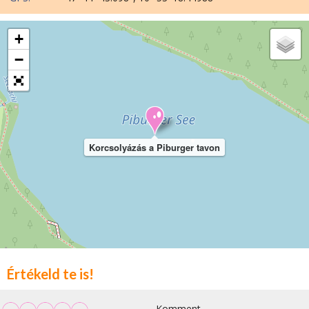
+
−
Korcsolyázás a Piburger tavon
Értékeld te is!
Komment