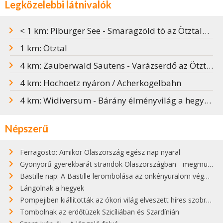
Legközelebbi látnivalók
< 1 km: Piburger See - Smaragzöld tó az Ötztalban
1 km: Ötztal
4 km: Zauberwald Sautens - Varázserdő az Ötztalban
4 km: Hochoetz nyáron / Acherkogelbahn
4 km: Widiversum - Bárány élményvilág a hegyen
Népszerű
Ferragosto: Amikor Olaszország egész nap nyaral
Gyönyörű gyerekbarát strandok Olaszországban - megmutatjuk a 15 legjobbat
Bastille nap: A Bastille lerombolása az önkényuralom végét jelentette
Lángolnak a hegyek
Pompejiben kiállították az ókori világ elveszett híres szobrának másolatát
Tombolnak az erdőtüzek Szicíliában és Szardínián