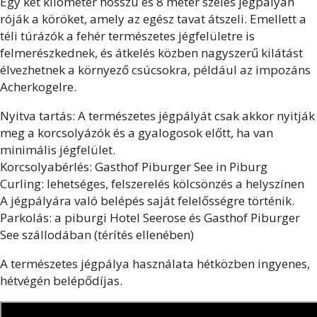
Egy két kilométer hosszú és 8 méter széles jégpályán
róják a köröket, amely az egész tavat átszeli. Emellett a
téli túrázók a fehér természetes jégfelületre is
felmerészkednek, és átkelés közben nagyszerű kilátást
élvezhetnek a környező csúcsokra, például az impozáns
Acherkogelre.
Nyitva tartás: A természetes jégpályát csak akkor nyitják
meg a korcsolyázók és a gyalogosok előtt, ha van
minimális jégfelület.
Korcsolyabérlés: Gasthof Piburger See in Piburg
Curling: lehetséges, felszerelés kölcsönzés a helyszínen
A jégpályára való belépés saját felelősségre történik.
Parkolás: a piburgi Hotel Seerose és Gasthof Piburger
See szállodában (térítés ellenében)
A természetes jégpálya használata hétközben ingyenes,
hétvégén belépődíjas.