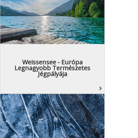
Weissensee - Európa
Legnagyobb Természetes
Jégpályája
navigate_next