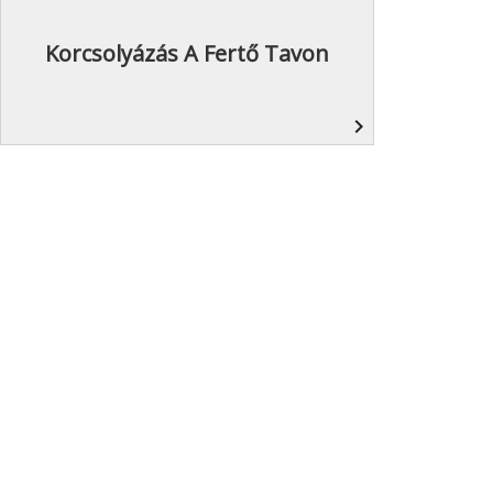
Korcsolyázás A Fertő Tavon
navigate_next