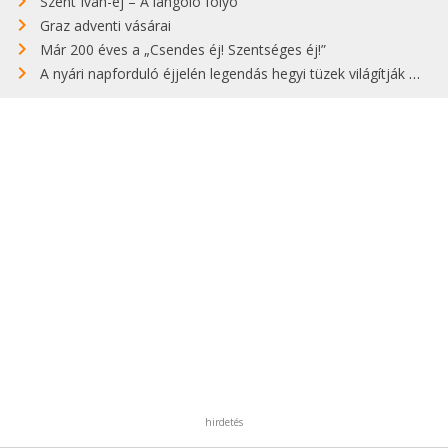
Szent Iván-éj – A lángoló folyó
Graz adventi vásárai
Már 200 éves a „Csendes éj! Szentséges éj!”
A nyári napforduló éjjelén legendás hegyi tüzek világítják meg Zugspitzét
hirdetés