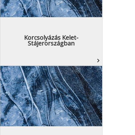
Korcsolyázás Kelet-
Stájerországban
navigate_next