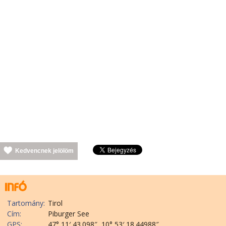
Kedvencnek jelölöm
Tartomány:
Tirol
Cím:
Piburger See
GPS:
47° 11′ 43.098″, 10° 53′ 18.44988″