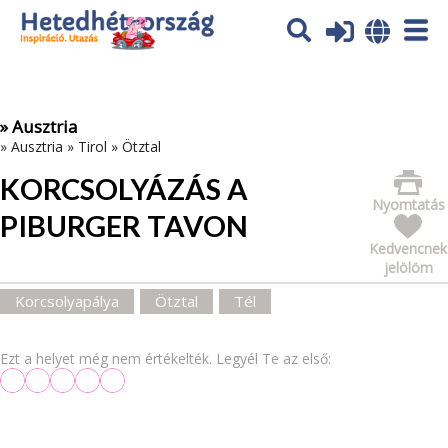
Az oldal sütiket (cookies) használ. További tájékoztatás itt:
Adatvédelmi tájékoztató
Ok
» Ausztria
»
Ausztria
»
Tirol
»
Ötztal
KORCSOLYÁZÁS A
Nyomtatás
PIBURGER TAVON
Kedvencnek
jelölöm
Korcsolyapálya
Ötztal
Tél
Ezt a helyet még nem értékelték. Legyél Te az első: