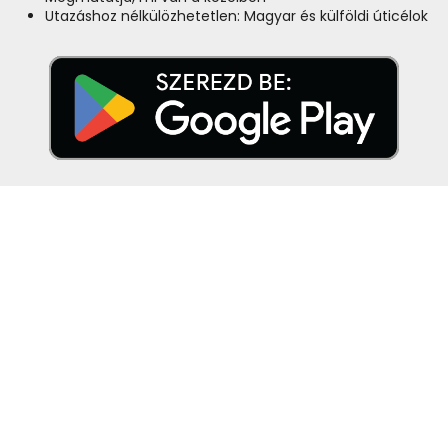
Utazáshoz nélkülözhetetlen: Magyar és külföldi úticélok