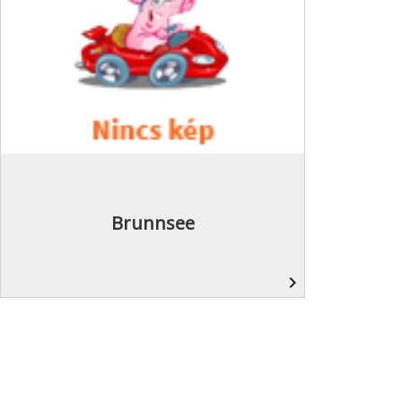
Brunnsee
navigate_next