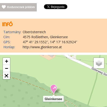
Kedvencnek jelölöm
Tartomány:
Oberösterreich
Cím:
4575 Roßleithen, Gleinkersee
GPS:
47° 41′ 29.1552″, 14° 17′ 16.92924″
Honlap:
http://www.gleinkersee.at
+
−
Gleinkersee