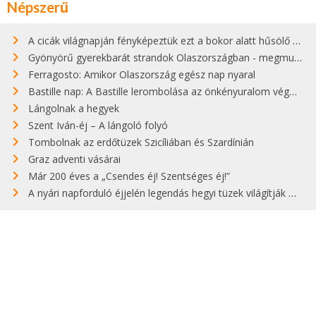
Népszerű
A cicák világnapján fényképeztük ezt a bokor alatt hűsölő cicát Kisorosziban
Gyönyörű gyerekbarát strandok Olaszországban - megmutatjuk a 15 legjobbat
Ferragosto: Amikor Olaszország egész nap nyaral
Bastille nap: A Bastille lerombolása az önkényuralom végét jelentette
Lángolnak a hegyek
Szent Iván-éj – A lángoló folyó
Tombolnak az erdőtüzek Szicíliában és Szardínián
Graz adventi vásárai
Már 200 éves a „Csendes éj! Szentséges éj!”
A nyári napforduló éjjelén legendás hegyi tüzek világítják meg Zugspitzét