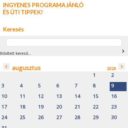
INGYENES PROGRAMAJÁNLÓ
ÉS ÚTI TIPPEK!
Keresés
navigate_next
Bővített kereső…
navigate_before
navigate_next
augusztus
2026
1
2
3
4
5
6
7
8
9
10
11
12
13
14
15
16
17
18
19
20
21
22
23
24
25
26
27
28
29
30
31