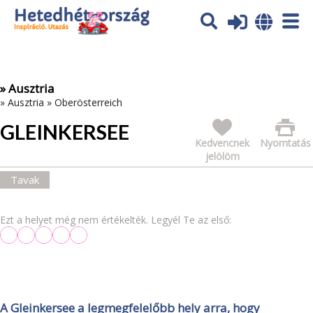
Az oldal sütiket (cookies) használ. További tájékoztatás itt:
Adatvédelmi tájékoztató
Ok
» Ausztria
»
Ausztria
»
Oberösterreich
GLEINKERSEE
Kedvencnek
Nyomtatás
jelölöm
Tavak
Ezt a helyet még nem értékelték. Legyél Te az első:
A Gleinkersee a legmegfelelőbb hely arra, hogy