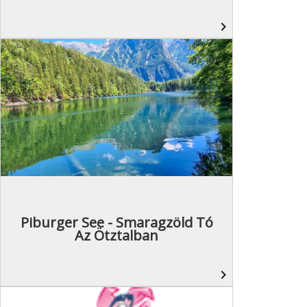
navigate_next
Piburger See - Smaragzöld Tó
Az Ötztalban
navigate_next