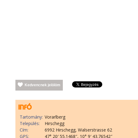
Kedvencnek jelölöm
Tartomány:
Vorarlberg
Település:
Hirschegg
Cím:
6992 Hirschegg, Walserstrasse 62
GPS:
47° 20′ 55.1468″, 10° 9′ 43.76542″