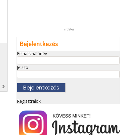
hirdetés
Bejelentkezés
Felhasználónév
Jelszó
navigate_next
Regisztrálok