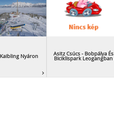
Asitz Csúcs - Bobpálya És
Kaibling Nyáron
Biciklispark Leogangban
navigate_next