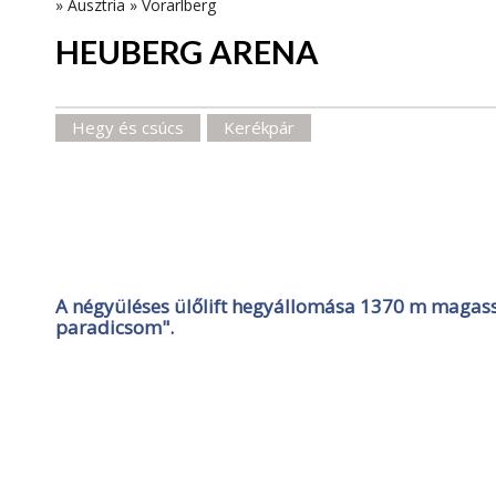
»
Ausztria
»
Vorarlberg
HEUBERG ARENA
Hegy és csúcs
Kerékpár
A négyüléses ülőlift hegyállomása 1370 m magass
paradicsom".