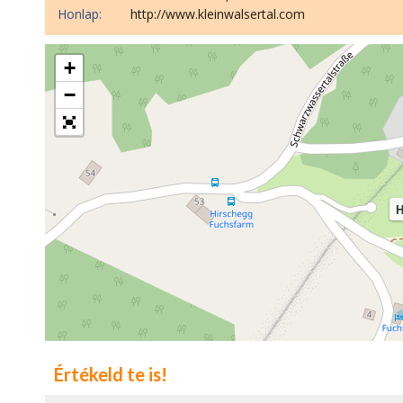
Honlap:
http://www.kleinwalsertal.com
+
−
H
Értékeld te is!