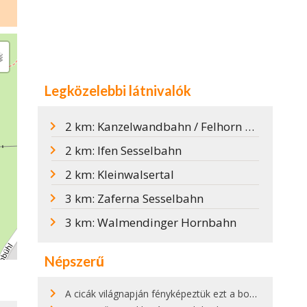
Legközelebbi látnivalók
2 km: Kanzelwandbahn / Felhorn csúcs
2 km: Ifen Sesselbahn
2 km: Kleinwalsertal
3 km: Zaferna Sesselbahn
3 km: Walmendinger Hornbahn
Népszerű
A cicák világnapján fényképeztük ezt a bokor alatt hűsölő cicát Kisorosziban