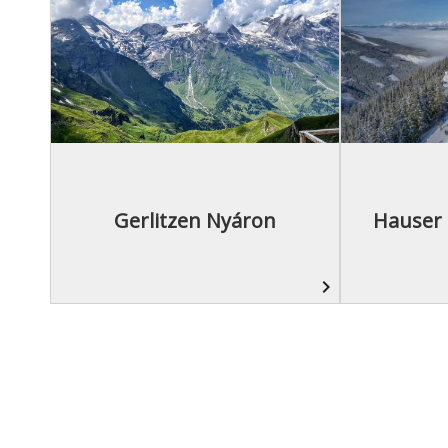
Gerlitzen Nyáron
Hauser 
navigate_next