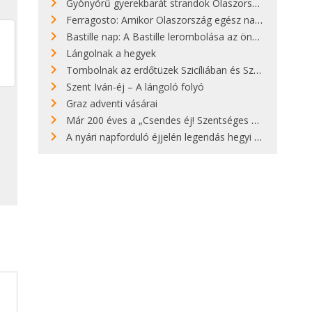
Gyönyörű gyerekbarát strandok Olaszországban - megmutatjuk a 15 legjobbat
Ferragosto: Amikor Olaszország egész nap nyaral
Bastille nap: A Bastille lerombolása az önkényuralom végét jelentette
Lángolnak a hegyek
Tombolnak az erdőtüzek Szicíliában és Szardínián
Szent Iván-éj – A lángoló folyó
Graz adventi vásárai
Már 200 éves a „Csendes éj! Szentséges éj!”
A nyári napforduló éjjelén legendás hegyi tüzek világítják meg Zugspitzét