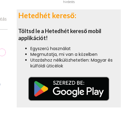
hirdetés
Hetedhét kereső:
tás
Töltsd le a Hetedhét kereső mobil
applikációt!
Egyszerű használat
Megmutatja, mi van a közelben
Utazáshoz nélkülözhetetlen: Magyar és
külföldi úticélok
e