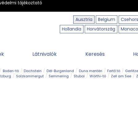
védelmi tájékoztató
Ausztria
Belgium
Csehor
Hollandia
Horvátország
Monac
ek
Látnivalók
Keresés
H
Boden-tó
Dachstein
Dél-Burgenland
Duna mentén
Fertő tó
Gerlitz
lzburg
Salzkammergut
Semmering
Stubai
Wörthi-tó
Zell am See
Z
úraút
Határélmény
Hegy és csúcs
Hegyi gyerekvilág
Húsvét
Kaland
Régiók
Sisi nyomában
Strand és fürdő
Szabadidőpark
Szurdok
T