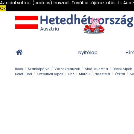
Az oldal sütiket (cookies) használ. További tájékoztatás itt:
Adat
Ok
Ausztria
Nyitólap
Hír
Bécs
Szánkópálya
Városkalauzok
Alsó-Ausztria
Bécsi Alpok
Kelet-Tirol
Kitzbüheli Alpok
Linz
Murau
Nassfeld
Ötztal
Sa
Alpesi út
Ásványok & Kristályok
Barlang
Bob
Csúszda
Esemény
Gleccser
Gyerek t
Múzeum
Óriásroller és mountaincart
Osztrák ételek
Park és kert
Túra
Vár és kastély
Világörökség
Vízesés
Zöldturista