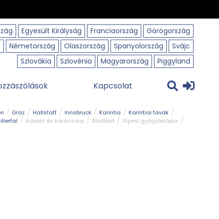
szág
Egyesült Királyság
Franciaország
Görögország
o
Németország
Olaszország
Spanyolország
Svájc
Szlovákia
Szlovénia
Magyarország
Piggyland
ozzászólások
Kapcsolat
en
Graz
Hallstatt
Innsbruck
Karintia
Karintiai tavak
illertal
Advent és karácsony
Állatkert
Alpesi gyógyterápia
park
Kerékpár
Kilátó
Korcsolyapálya
Magyar kapcsolat
avak
Tél
Téli túrázás
Templom és kolostor
Természeti park