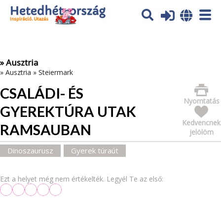
Az oldal sütiket (cookies) használ. További tájékoztatás itt:
Adatvédelmi tájékoztató
Ok
» Ausztria
»
Ausztria
»
Steiermark
CSALÁDI- ÉS
Nyomtatás
GYEREKTÚRA UTAK
Kedvencnek
RAMSAUBAN
jelölöm
Dinoszaurusz
Gyerek túraút
Ezt a helyet még nem értékelték. Legyél Te az első: