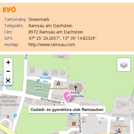
Tartomány:
Steiermark
Település:
Ramsau am Dachstein
Cím:
8972 Ramsau am Dachstein
GPS:
47° 25′ 20.2057″, 13° 39′ 14.82329″
Honlap:
http://www.ramsau.com
+
−
Családi- és gyerektúra utak Ramsauban