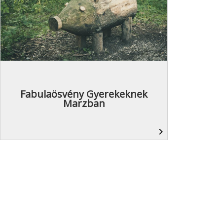
Fabulaösvény Gyerekeknek
Marzban
navigate_next