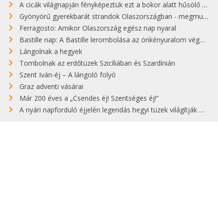
A cicák világnapján fényképeztük ezt a bokor alatt hűsölő cicát Kisorosziban
Gyönyörű gyerekbarát strandok Olaszországban - megmutatjuk a 15 legjobbat
Ferragosto: Amikor Olaszország egész nap nyaral
Bastille nap: A Bastille lerombolása az önkényuralom végét jelentette
Lángolnak a hegyek
Tombolnak az erdőtüzek Szicíliában és Szardínián
Szent Iván-éj – A lángoló folyó
Graz adventi vásárai
Már 200 éves a „Csendes éj! Szentséges éj!”
A nyári napforduló éjjelén legendás hegyi tüzek világítják meg Zugspitzét