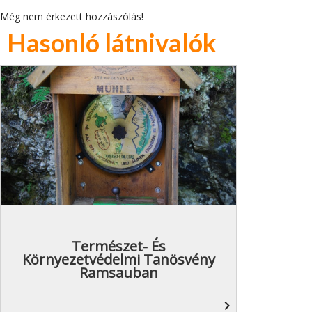
Még nem érkezett hozzászólás!
Hasonló látnivalók
Természet- És
Környezetvédelmi Tanösvény
Ramsauban
navigate_next