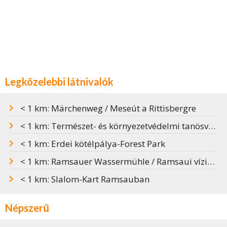
Legközelebbi látnivalók
< 1 km: Märchenweg / Meseút a Rittisbergre
< 1 km: Természet- és környezetvédelmi tanösvény Ramsauban
< 1 km: Erdei kötélpálya-Forest Park
< 1 km: Ramsauer Wassermühle / Ramsaui vízimalom
< 1 km: Slalom-Kart Ramsauban
Népszerű