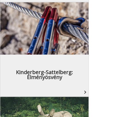
Kinderberg-Sattelberg:
Élményösvény
navigate_next