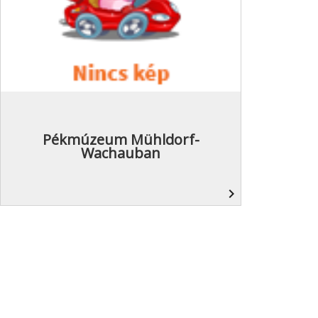
Pékmúzeum Mühldorf-
Wachauban
navigate_next