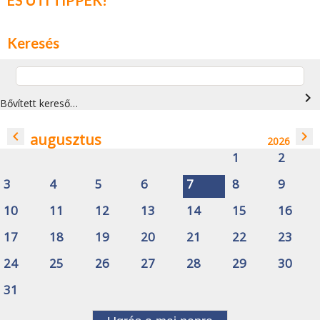
Keresés
navigate_next
Bővített kereső…
navigate_before
navigate_next
augusztus
2026
1
2
3
4
5
6
7
8
9
10
11
12
13
14
15
16
17
18
19
20
21
22
23
24
25
26
27
28
29
30
31