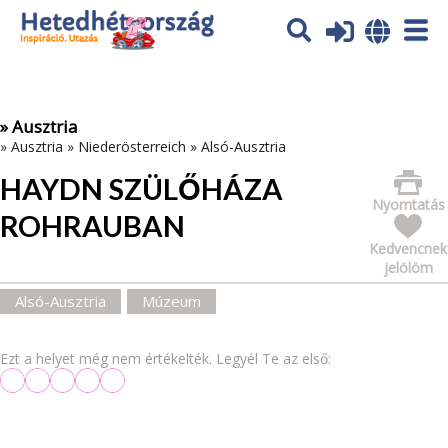
Az oldal sütiket (cookies) használ. További tájékoztatás itt:
Adatvédelmi tájékoztató
Ok
» Ausztria
»
Ausztria
»
Niederösterreich
»
Alsó-Ausztria
HAYDN SZÜLŐHÁZA
Nyomtatás
ROHRAUBAN
Kedvencnek
jelölöm
Alsó-Ausztria
Múzeum
Ezt a helyet még nem értékelték. Legyél Te az első: