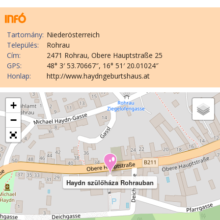
Tartomány:
Niederösterreich
Település:
Rohrau
Cím:
2471 Rohrau, Obere Hauptstraße 25
GPS:
48° 3′ 53.70667″, 16° 51′ 20.01024″
Honlap:
http://www.haydngeburtshaus.at
+
−
Haydn szülőháza Rohrauban