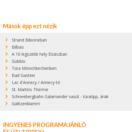
Mások épp ezt nézik
Strand Bibioneban
Bilbao
A 10 legszebb hely Elzászban
Gubbio
Túra Mönichkirchenben
Bad Gastein
Lac d'Annecy / Annecy-tó
St. Martins Therme
Schneebergbahn-Salamander vasút - túratipp, árak
Galitzenklamm
INGYENES PROGRAMAJÁNLÓ
ÉS ÚTI TIPPEK!