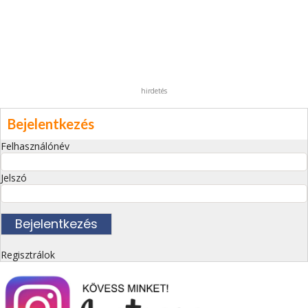
hirdetés
Bejelentkezés
Felhasználónév
Jelszó
Regisztrálok