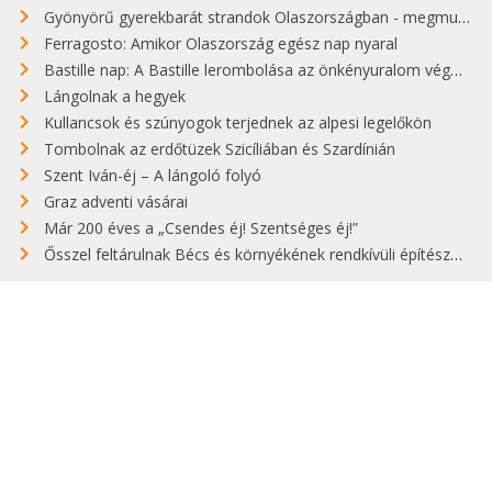
Gyönyörű gyerekbarát strandok Olaszországban - megmutatjuk a 15 legjobbat
Ferragosto: Amikor Olaszország egész nap nyaral
Bastille nap: A Bastille lerombolása az önkényuralom végét jelentette
Lángolnak a hegyek
Kullancsok és szúnyogok terjednek az alpesi legelőkön
Tombolnak az erdőtüzek Szicíliában és Szardínián
Szent Iván-éj – A lángoló folyó
Graz adventi vásárai
Már 200 éves a „Csendes éj! Szentséges éj!”
Ősszel feltárulnak Bécs és környékének rendkívüli építészeti kincsei