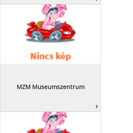
MZM Museumszentrum
navigate_next