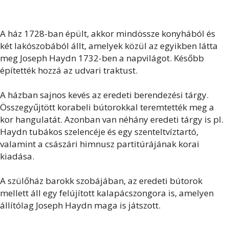
A ház 1728-ban épült, akkor mindössze konyhából és
két lakószobából állt, amelyek közül az egyikben látta
meg Joseph Haydn 1732-ben a napvilágot. Később
építették hozzá az udvari traktust.
A házban sajnos kevés az eredeti berendezési tárgy.
Összegyűjtött korabeli bútorokkal teremtették meg a
kor hangulatát. Azonban van néhány eredeti tárgy is pl.
Haydn tubákos szelencéje és egy szenteltvíztartó,
valamint a császári himnusz partitúrájának korai
kiadása.
A szülőház barokk szobájában, az eredeti bútorok
mellett áll egy felújított kalapácszongora is, amelyen
állítólag Joseph Haydn maga is játszott.