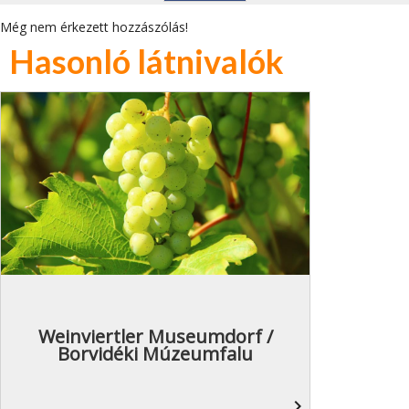
Még nem érkezett hozzászólás!
Hasonló látnivalók
Weinviertler Museumdorf /
Borvidéki Múzeumfalu
navigate_next