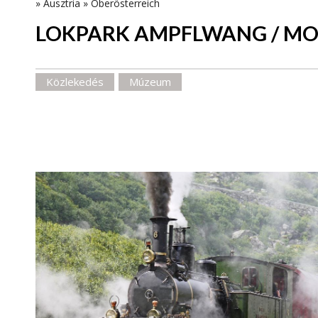
»
Ausztria
»
Oberösterreich
LOKPARK AMPFLWANG / M
Közlekedés
Múzeum