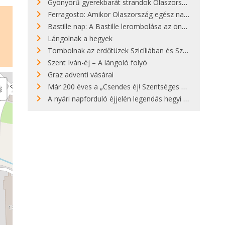
Gyönyörű gyerekbarát strandok Olaszországban - megmutatjuk a 15 legjobbat
Ferragosto: Amikor Olaszország egész nap nyaral
Bastille nap: A Bastille lerombolása az önkényuralom végét jelentette
Lángolnak a hegyek
Tombolnak az erdőtüzek Szicíliában és Szardínián
Szent Iván-éj – A lángoló folyó
Graz adventi vásárai
Már 200 éves a „Csendes éj! Szentséges éj!”
A nyári napforduló éjjelén legendás hegyi tüzek világítják meg Zugspitzét