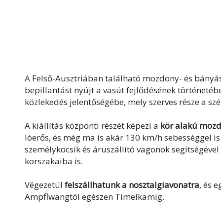
A Felső-Ausztriában található mozdony- és bány
bepillantást nyújt a vasút fejlődésének történetéb
közlekedés jelentőségébe, mely szerves része a s
A kiállítás központi részét képezi a
kör alakú moz
lóerős, és még ma is akár 130 km/h sebességgel i
személykocsik és áruszállító vagonok segítségével 
korszakaiba is.
Végezetül
felszállhatunk a nosztalgiavonatra
, és 
Ampflwangtól egészen Timelkamig.