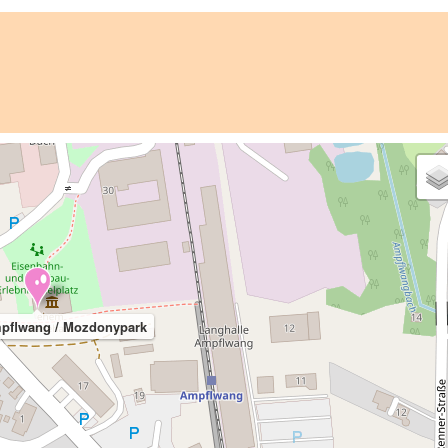
pflwang / Mozdonypark