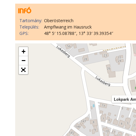
Tartomány:
Oberösterreich
Település:
Ampflwang im Hausruck
GPS:
48° 5′ 15.08788″, 13° 33′ 39.39354″
+
−
Lokpark Am