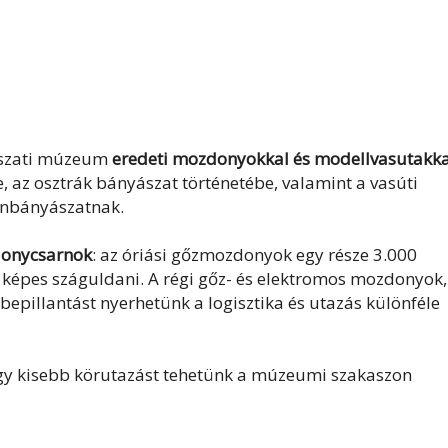
ászati múzeum
eredeti mozdonyokkal és modellvasutakka
e, az osztrák bányászat történetébe, valamint a vasúti
zénbányászatnak.
donycsarnok
: az óriási gőzmozdonyok egy része 3.000
s képes száguldani. A régi gőz- és elektromos mozdonyok,
bepillantást nyerhetünk a logisztika és utazás különféle
egy kisebb körutazást tehetünk a múzeumi szakaszon