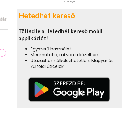
hirdetés
Hetedhét kereső:
tás
Töltsd le a Hetedhét kereső mobil
applikációt!
Egyszerű használat
Megmutatja, mi van a közelben
Utazáshoz nélkülözhetetlen: Magyar és
külföldi úticélok