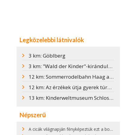
Legközelebbi látnivalók
3 km: Göblberg
3 km: "Wald der Kinder"-kirándulás a gyerekek erdőjébe
12 km: Sommerrodelbahn Haag am Hausruck
12 km: Az érzékek útja gyerek túraút
13 km: Kinderweltmuseum Schloss Walchen-ban
Népszerű
A cicák világnapján fényképeztük ezt a bokor alatt hűsölő cicát Kisorosziban