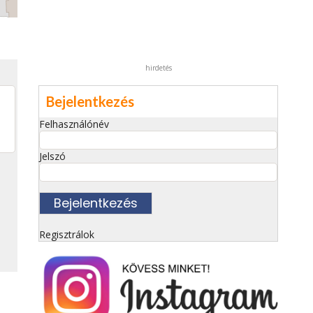
hirdetés
Bejelentkezés
Felhasználónév
Jelszó
Regisztrálok