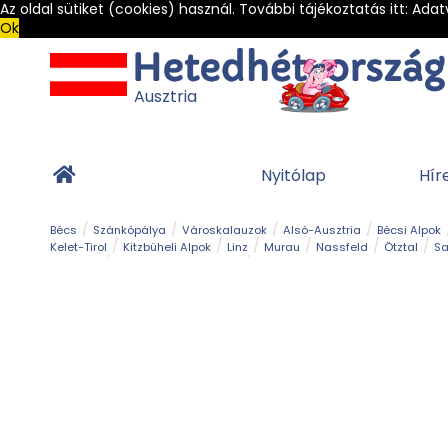
Az oldal sütiket (cookies) használ. További tájékoztatás itt:
Adat
Ok
Ausztria
Nyitólap
Hír
Bécs
Szánkópálya
Városkalauzok
Alsó-Ausztria
Bécsi Alpok
Kelet-Tirol
Kitzbüheli Alpok
Linz
Murau
Nassfeld
Ötztal
Sa
Alpesi út
Ásványok & Kristályok
Barlang
Bob
Csúszda
Esemény
Gleccser
Gyerek t
Múzeum
Óriásroller és mountaincart
Osztrák ételek
Park és kert
Túra
Vár és kastély
Világörökség
Vízesés
Zöldturista