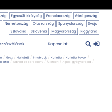
szág
Egyesült Királyság
Franciaország
Görögország
o
Németország
Olaszország
Spanyolország
Svájc
Szlovákia
Szlovénia
Magyarország
Piggyland
ozzászólások
Kapcsolat
en
Graz
Hallstatt
Innsbruck
Karintia
Karintiai tavak
illertal
Advent és karácsony
Állatkert
Alpesi gyógyterápia
park
Kerékpár
Kilátó
Korcsolyapálya
Magyar kapcsolat
avak
Tél
Téli túrázás
Templom és kolostor
Természeti park