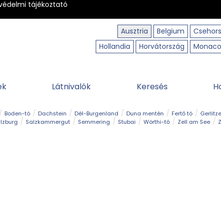
védelmi tájékoztató
Ausztria
Belgium
Csehor
Hollandia
Horvátország
Monac
ek
Látnivalók
Keresés
H
Boden-tó
Dachstein
Dél-Burgenland
Duna mentén
Fertő tó
Gerlitz
lzburg
Salzkammergut
Semmering
Stubai
Wörthi-tó
Zell am See
Z
úraút
Határélmény
Hegy és csúcs
Hegyi gyerekvilág
Húsvét
Kaland
Régiók
Sisi nyomában
Strand és fürdő
Szabadidőpark
Szurdok
T