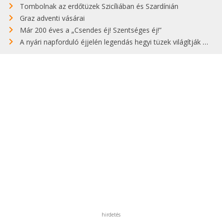
Tombolnak az erdőtüzek Szicíliában és Szardínián
Graz adventi vásárai
Már 200 éves a „Csendes éj! Szentséges éj!”
A nyári napforduló éjjelén legendás hegyi tüzek világítják meg Zugspitzét
hirdetés