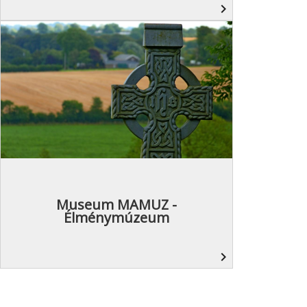
navigate_next
Museum MAMUZ -
Élménymúzeum
navigate_next