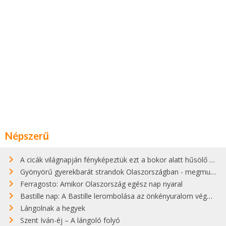
Népszerű
A cicák világnapján fényképeztük ezt a bokor alatt hűsölő cicát Kisorosziban
Gyönyörű gyerekbarát strandok Olaszországban - megmutatjuk a 15 legjobbat
Ferragosto: Amikor Olaszország egész nap nyaral
Bastille nap: A Bastille lerombolása az önkényuralom végét jelentette
Lángolnak a hegyek
Szent Iván-éj – A lángoló folyó