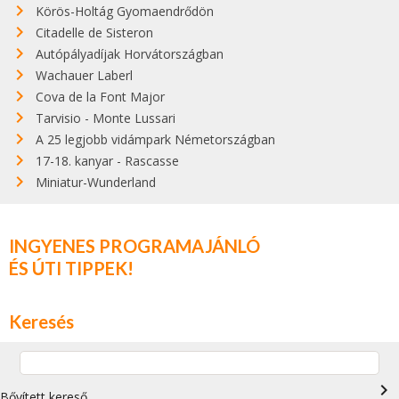
Körös-Holtág Gyomaendrődön
Citadelle de Sisteron
Autópályadíjak Horvátországban
Wachauer Laberl
Cova de la Font Major
Tarvisio - Monte Lussari
A 25 legjobb vidámpark Németországban
17-18. kanyar - Rascasse
Miniatur-Wunderland
INGYENES PROGRAMAJÁNLÓ
ÉS ÚTI TIPPEK!
Keresés
navigate_next
Bővített kereső…