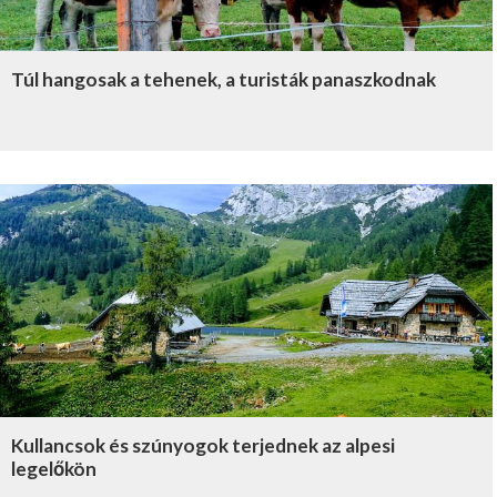
Túl hangosak a tehenek, a turisták panaszkodnak
Kullancsok és szúnyogok terjednek az alpesi
legelőkön