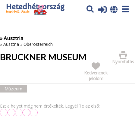
Az oldal sütiket (cookies) használ. További tájékoztatás itt:
Adatvédelmi tájékoztató
Ok
» Ausztria
»
Ausztria
»
Oberösterreich
BRUCKNER MUSEUM
Nyomtatás
Kedvencnek
jelölöm
Múzeum
Ezt a helyet még nem értékelték. Legyél Te az első: