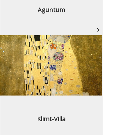
Aguntum
navigate_next
Klimt-Villa