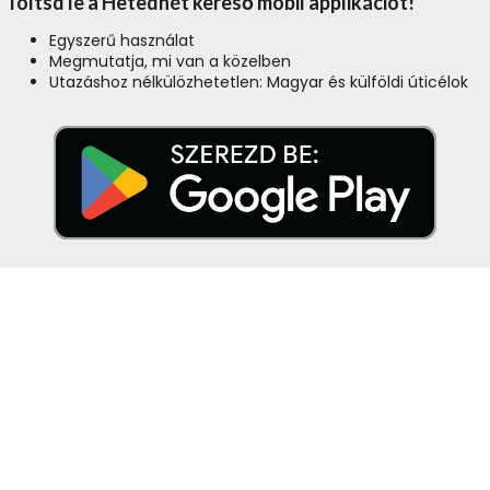
Töltsd le a Hetedhét kereső mobil applikációt!
Egyszerű használat
Megmutatja, mi van a közelben
Utazáshoz nélkülözhetetlen: Magyar és külföldi úticélok