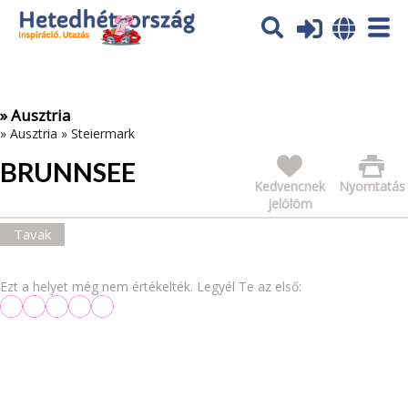
Az oldal sütiket (cookies) használ. További tájékoztatás itt:
Adatvédelmi tájékoztató
Ok
» Ausztria
»
Ausztria
»
Steiermark
BRUNNSEE
Kedvencnek
Nyomtatás
jelölöm
Tavak
Ezt a helyet még nem értékelték. Legyél Te az első: