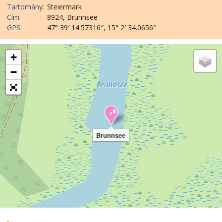
Tartomány:
Steiermark
Cím:
8924, Brunnsee
GPS:
47° 39′ 14.57316″, 15° 2′ 34.0656″
+
−
Brunnsee