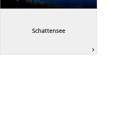
Schattensee
navigate_next