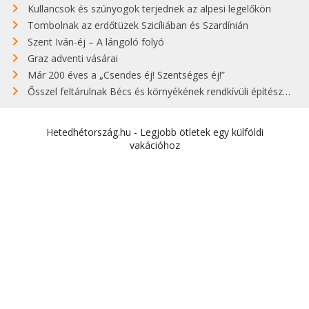
Kullancsok és szúnyogok terjednek az alpesi legelőkön
Tombolnak az erdőtüzek Szicíliában és Szardínián
Szent Iván-éj – A lángoló folyó
Graz adventi vásárai
Már 200 éves a „Csendes éj! Szentséges éj!”
Ősszel feltárulnak Bécs és környékének rendkívüli építészeti kincsei
Hetedhétország.hu - Legjobb ötletek egy külföldi
vakációhoz