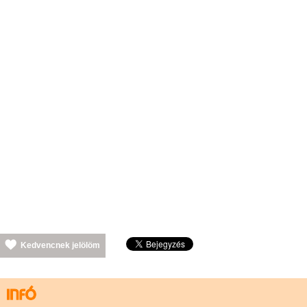
Kedvencnek jelölöm