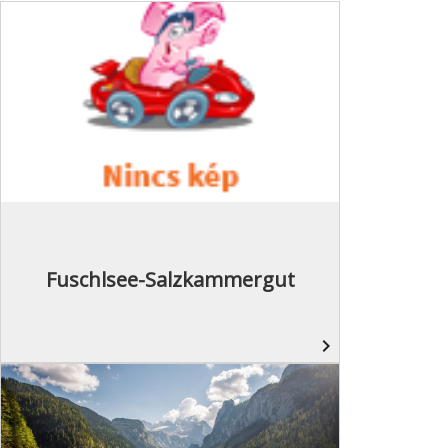
Fuschlsee-Salzkammergut
navigate_next