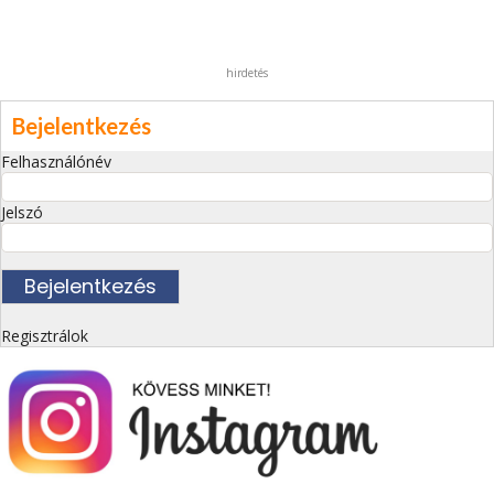
hirdetés
Bejelentkezés
Felhasználónév
Jelszó
Regisztrálok