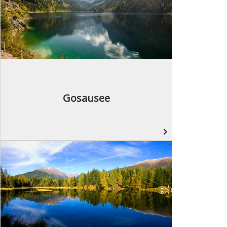
Gosausee
navigate_next