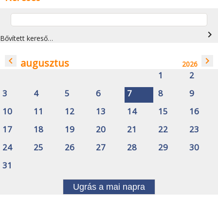
navigate_next
Bővített kereső…
navigate_before
navigate_next
augusztus
2026
1
2
3
4
5
6
7
8
9
10
11
12
13
14
15
16
17
18
19
20
21
22
23
24
25
26
27
28
29
30
31
Ugrás a mai napra