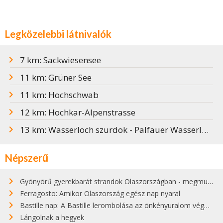
Legközelebbi látnivalók
7 km: Sackwiesensee
11 km: Grüner See
11 km: Hochschwab
12 km: Hochkar-Alpenstrasse
13 km: Wasserloch szurdok - Palfauer Wasserlochklamm
Népszerű
Gyönyörű gyerekbarát strandok Olaszországban - megmutatjuk a 15 legjobbat
Ferragosto: Amikor Olaszország egész nap nyaral
Bastille nap: A Bastille lerombolása az önkényuralom végét jelentette
Lángolnak a hegyek