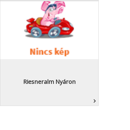
Riesneralm Nyáron
navigate_next