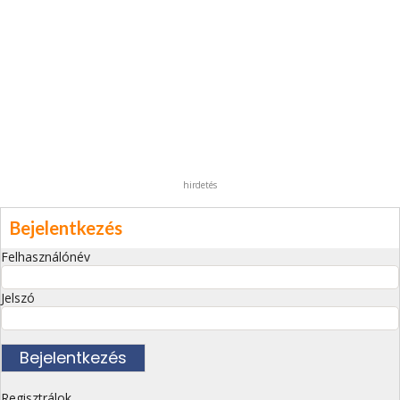
hirdetés
Bejelentkezés
Felhasználónév
Jelszó
Regisztrálok