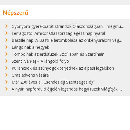
Népszerű
Gyönyörű gyerekbarát strandok Olaszországban - megmutatjuk a 15 legjobbat
Ferragosto: Amikor Olaszország egész nap nyaral
Bastille nap: A Bastille lerombolása az önkényuralom végét jelentette
Lángolnak a hegyek
Tombolnak az erdőtüzek Szicíliában és Szardínián
Szent Iván-éj – A lángoló folyó
Kullancsok és szúnyogok terjednek az alpesi legelőkön
Graz adventi vásárai
Már 200 éves a „Csendes éj! Szentséges éj!”
A nyári napforduló éjjelén legendás hegyi tüzek világítják meg Zugspitzét