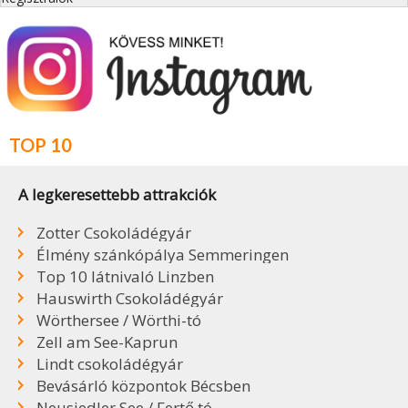
TOP 10
A legkeresettebb attrakciók
Zotter Csokoládégyár
Élmény szánkópálya Semmeringen
Top 10 látnivaló Linzben
Hauswirth Csokoládégyár
Wörthersee / Wörthi-tó
Zell am See-Kaprun
Lindt csokoládégyár
Bevásárló központok Bécsben
Neusiedler See / Fertő tó