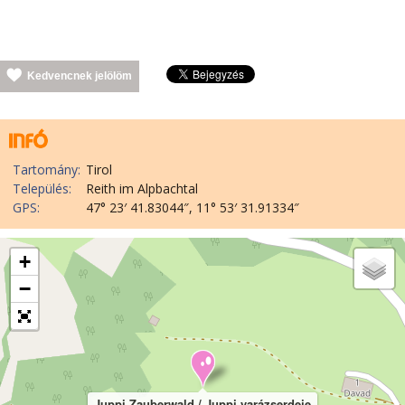
Kedvencnek jelölöm
Tartomány:
Tirol
Település:
Reith im Alpbachtal
GPS:
47° 23′ 41.83044″, 11° 53′ 31.91334″
+
−
Juppi Zauberwald / Juppi varázserdeje