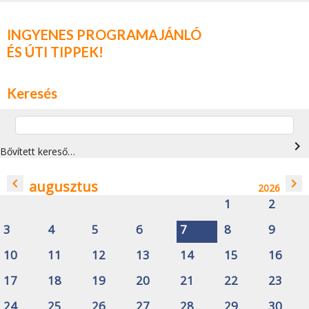
INGYENES PROGRAMAJÁNLÓ
ÉS ÚTI TIPPEK!
Keresés
navigate_next
Bővített kereső…
navigate_before
navigate_next
augusztus
2026
1
2
3
4
5
6
7
8
9
10
11
12
13
14
15
16
17
18
19
20
21
22
23
24
25
26
27
28
29
30