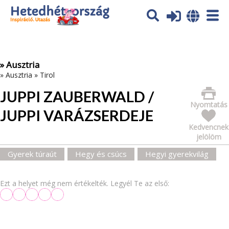
Az oldal sütiket (cookies) használ. További tájékoztatás itt:
Adatvédelmi tájékoztató
Ok
» Ausztria
»
Ausztria
»
Tirol
JUPPI ZAUBERWALD /
Nyomtatás
JUPPI VARÁZSERDEJE
Kedvencnek
jelölöm
Gyerek túraút
Hegy és csúcs
Hegyi gyerekvilág
Ezt a helyet még nem értékelték. Legyél Te az első: