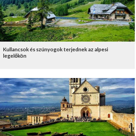
Kullancsok és szúnyogok terjednek az alpesi
legelőkön