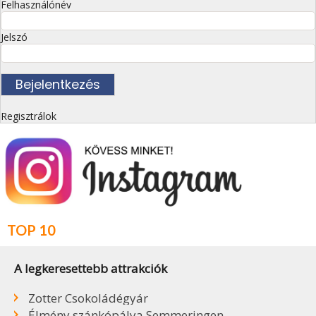
Felhasználónév
Jelszó
Regisztrálok
TOP 10
A legkeresettebb attrakciók
Zotter Csokoládégyár
Élmény szánkópálya Semmeringen