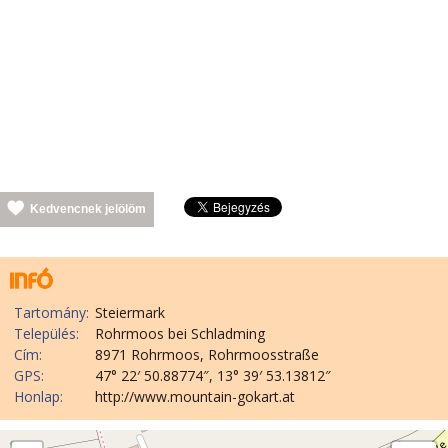
Kedvencnek jelölöm
Tartomány:
Steiermark
Település:
Rohrmoos bei Schladming
Cím:
8971 Rohrmoos, Rohrmoosstraße
GPS:
47° 22′ 50.88774″, 13° 39′ 53.13812″
Honlap:
http://www.mountain-gokart.at