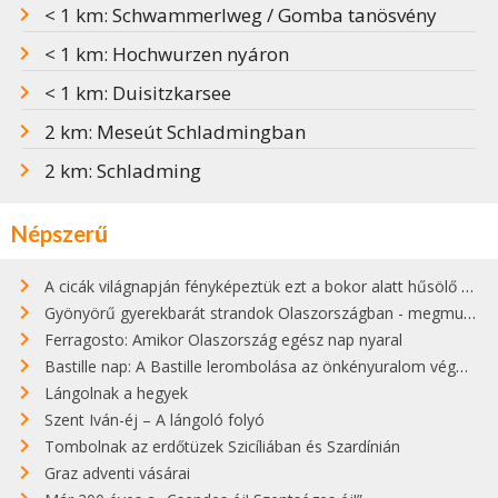
< 1 km: Schwammerlweg / Gomba tanösvény
< 1 km: Hochwurzen nyáron
< 1 km: Duisitzkarsee
2 km: Meseút Schladmingban
2 km: Schladming
Népszerű
A cicák világnapján fényképeztük ezt a bokor alatt hűsölő cicát Kisorosziban
Gyönyörű gyerekbarát strandok Olaszországban - megmutatjuk a 15 legjobbat
Ferragosto: Amikor Olaszország egész nap nyaral
Bastille nap: A Bastille lerombolása az önkényuralom végét jelentette
Lángolnak a hegyek
Szent Iván-éj – A lángoló folyó
Tombolnak az erdőtüzek Szicíliában és Szardínián
Graz adventi vásárai