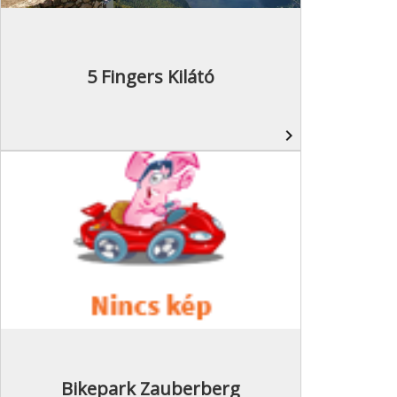
5 Fingers Kilátó
navigate_next
Bikepark Zauberberg