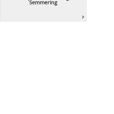
Semmering
navigate_next