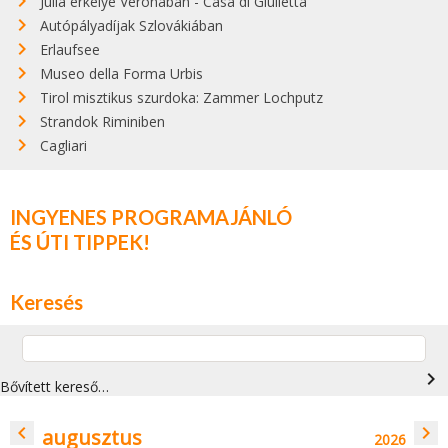
Júlia erkélye Veronában - Casa di Giulietta
Autópályadíjak Szlovákiában
Erlaufsee
Museo della Forma Urbis
Tirol misztikus szurdoka: Zammer Lochputz
Strandok Riminiben
Cagliari
INGYENES PROGRAMAJÁNLÓ
ÉS ÚTI TIPPEK!
Keresés
navigate_next
Bővített kereső…
navigate_before
navigate_next
augusztus
2026