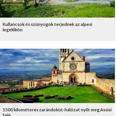
Kullancsok és szúnyogok terjednek az alpesi
legelőkön
1500 kilométeres zarándokút-hálózat nyílt meg Assisi
felé