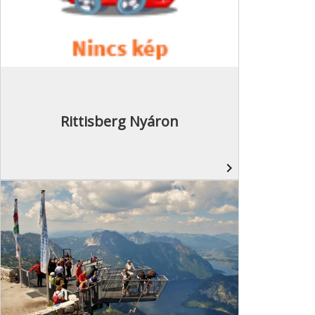
Rittisberg Nyáron
navigate_next