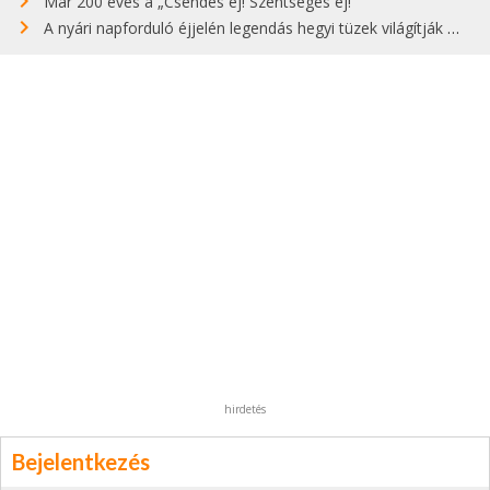
Már 200 éves a „Csendes éj! Szentséges éj!”
A nyári napforduló éjjelén legendás hegyi tüzek világítják meg Zugspitzét
hirdetés
Bejelentkezés