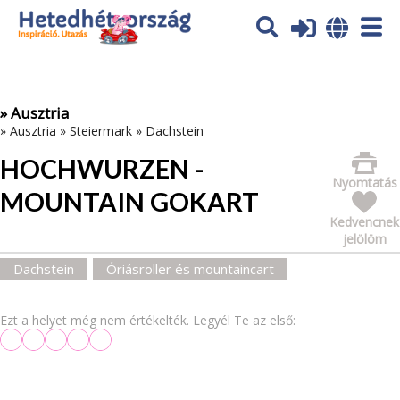
Az oldal sütiket (cookies) használ. További tájékoztatás itt:
Adatvédelmi tájékoztató
Ok
» Ausztria
»
Ausztria
»
Steiermark
»
Dachstein
HOCHWURZEN -
Nyomtatás
MOUNTAIN GOKART
Kedvencnek
jelölöm
Dachstein
Óriásroller és mountaincart
Ezt a helyet még nem értékelték. Legyél Te az első: