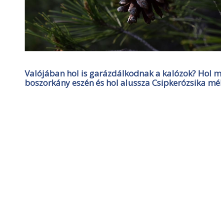
Valójában hol is garázdálkodnak a kalózok? Hol mo
boszorkány eszén és hol alussza Csipkerózsika mé