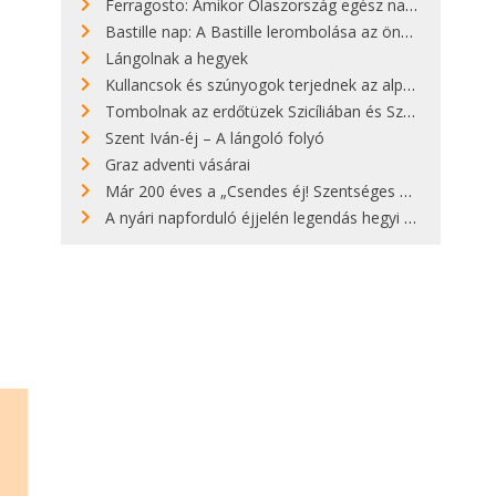
Ferragosto: Amikor Olaszország egész nap nyaral
Bastille nap: A Bastille lerombolása az önkényuralom végét jelentette
Lángolnak a hegyek
Kullancsok és szúnyogok terjednek az alpesi legelőkön
Tombolnak az erdőtüzek Szicíliában és Szardínián
Szent Iván-éj – A lángoló folyó
Graz adventi vásárai
Már 200 éves a „Csendes éj! Szentséges éj!”
A nyári napforduló éjjelén legendás hegyi tüzek világítják meg Zugspitzét