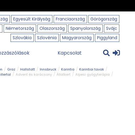
szág
Egyesült Királyság
Franciaország
Görögország
o
Németország
Olaszország
Spanyolország
Svájc
Szlovákia
Szlovénia
Magyarország
Piggyland
ozzászólások
Kapcsolat
en
Graz
Hallstatt
Innsbruck
Karintia
Karintiai tavak
illertal
Advent és karácsony
Állatkert
Alpesi gyógyterápia
park
Kerékpár
Kilátó
Korcsolyapálya
Magyar kapcsolat
avak
Tél
Téli túrázás
Templom és kolostor
Természeti park