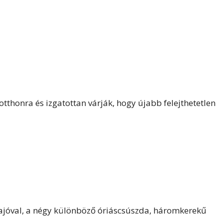
tthonra és izgatottan várják, hogy újabb felejthetetlen
hajóval, a négy különböző óriáscsúszda, háromkerekű