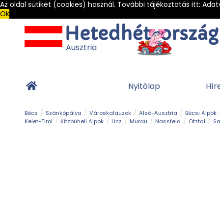
Az oldal sütiket (cookies) használ. További tájékoztatás itt:
Adat
Ok
Ausztria
Nyitólap
Hír
Bécs
Szánkópálya
Városkalauzok
Alsó-Ausztria
Bécsi Alpok
Kelet-Tirol
Kitzbüheli Alpok
Linz
Murau
Nassfeld
Ötztal
Sa
Alpesi út
Ásványok & Kristályok
Barlang
Bob
Csúszda
Esemény
Gleccser
Gyerek t
Múzeum
Óriásroller és mountaincart
Osztrák ételek
Park és kert
Túra
Vár és kastély
Világörökség
Vízesés
Zöldturista