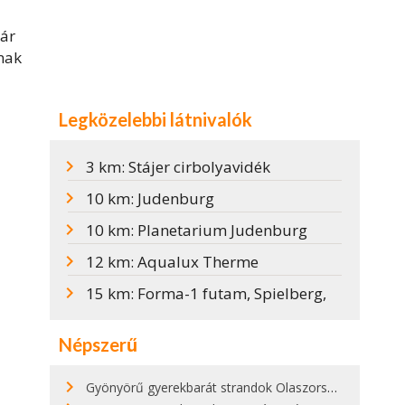
kár
nak
Legközelebbi látnivalók
3 km: Stájer cirbolyavidék
10 km: Judenburg
10 km: Planetarium Judenburg
12 km: Aqualux Therme
15 km: Forma-1 futam, Spielberg,
Népszerű
Gyönyörű gyerekbarát strandok Olaszországban - megmutatjuk a 15 legjobbat