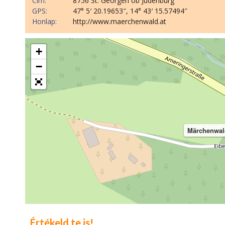
Cím:
8756 St. Georgen ob Judenburg
GPS:
47° 5′ 20.19653″, 14° 43′ 15.57494″
Honlap:
http://www.maerchenwald.at
+
−
Märchenwald
Értékeld te is!