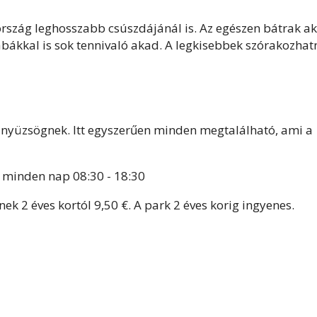
rszág leghosszabb csúszdájánál is. Az egészen bátrak a
abákkal is sok tennivaló akad. A legkisebbek szórakozhat
 nyüzsögnek. Itt egyszerűen minden megtalálható, ami a
 minden nap 08:30 - 18:30
k 2 éves kortól 9,50 €. A park 2 éves korig ingyenes.