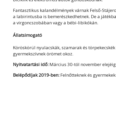
Fantasztikus kalandélmények várnak Felső-Stájero
a labirintusba is bemerészkedhetnek. De a játékb
a virgoncszobában vagy a bébi-libikókán.
Állatsimogató
Köröskörül nyulacskák, szamarak és törpekecskék
gyermekszívnek örömet okoz.
Nyitvatartási idő:
Március 30-tól november elejéig
Belépődíjak 2019-ben:
Felnőtteknek és gyermekekne