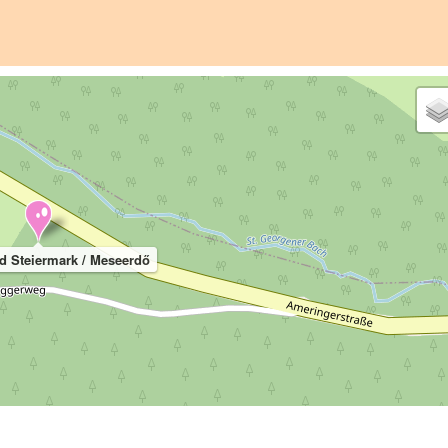
 Steiermark / Meseerdő