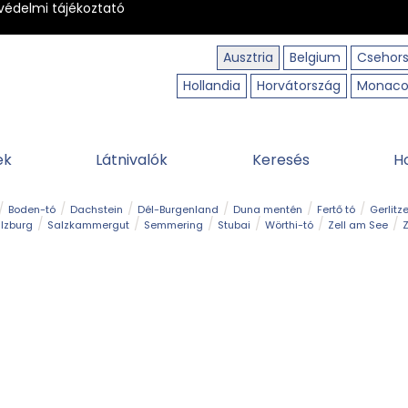
védelmi tájékoztató
Ausztria
Belgium
Csehor
Hollandia
Horvátország
Monac
ek
Látnivalók
Keresés
H
Boden-tó
Dachstein
Dél-Burgenland
Duna mentén
Fertő tó
Gerlitz
lzburg
Salzkammergut
Semmering
Stubai
Wörthi-tó
Zell am See
Z
úraút
Határélmény
Hegy és csúcs
Hegyi gyerekvilág
Húsvét
Kaland
Régiók
Sisi nyomában
Strand és fürdő
Szabadidőpark
Szurdok
T