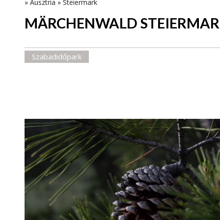
»
Ausztria
»
Steiermark
MÄRCHENWALD STEIERMARK
Szabadidőpark