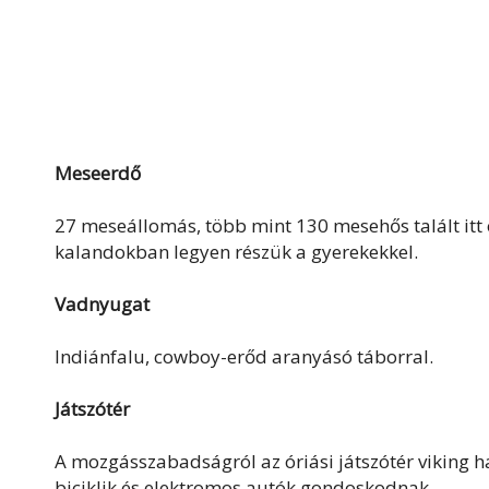
Meseerdő
27 meseállomás, több mint 130 mesehős talált itt o
kalandokban legyen részük a gyerekekkel.
Vadnyugat
Indiánfalu, cowboy-erőd aranyásó táborral.
Játszótér
A mozgásszabadságról az óriási játszótér viking 
biciklik és elektromos autók gondoskodnak.