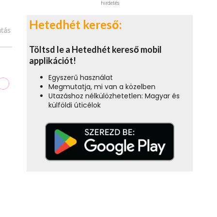
hirdetés
Hetedhét kereső:
tás
Töltsd le a Hetedhét kereső mobil
applikációt!
Egyszerű használat
Megmutatja, mi van a közelben
Utazáshoz nélkülözhetetlen: Magyar és
külföldi úticélok