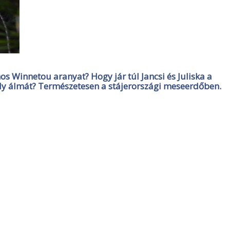
s Winnetou aranyat? Hogy jár túl Jancsi és Juliska a
ly álmát? Természetesen a stájerországi meseerdőben.