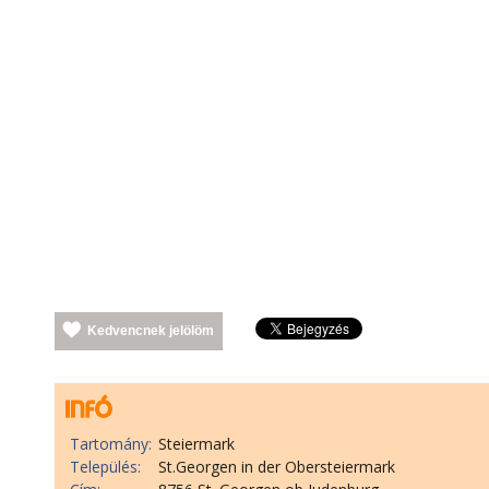
Kedvencnek jelölöm
Tartomány:
Steiermark
Település:
St.Georgen in der Obersteiermark