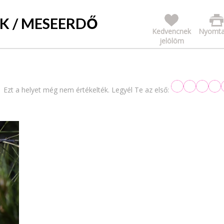
 / MESEERDŐ
Kedvencnek
Nyomta
jelölöm
Ezt a helyet még nem értékelték. Legyél Te az első: