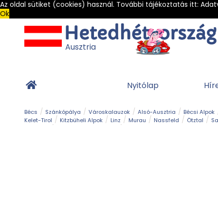
Az oldal sütiket (cookies) használ. További tájékoztatás itt:
Adat
Ok
Ausztria
Nyitólap
Hír
Bécs
Szánkópálya
Városkalauzok
Alsó-Ausztria
Bécsi Alpok
Kelet-Tirol
Kitzbüheli Alpok
Linz
Murau
Nassfeld
Ötztal
Sa
Alpesi út
Ásványok & Kristályok
Barlang
Bob
Csúszda
Esemény
Gleccser
Gyerek t
Múzeum
Óriásroller és mountaincart
Osztrák ételek
Park és kert
Túra
Vár és kastély
Világörökség
Vízesés
Zöldturista