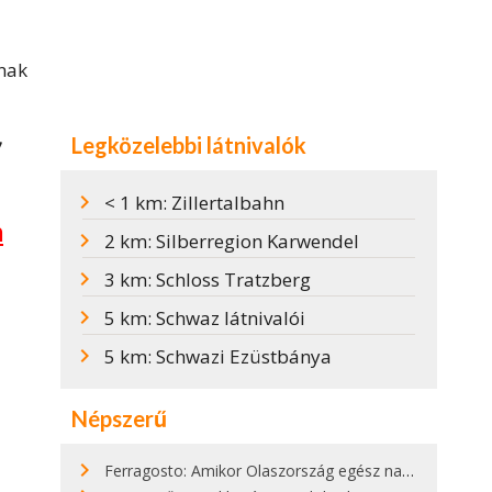
ának
Legközelebbi látnivalók
7
< 1 km: Zillertalbahn
m
2 km: Silberregion Karwendel
3 km: Schloss Tratzberg
5 km: Schwaz látnivalói
5 km: Schwazi Ezüstbánya
Népszerű
Ferragosto: Amikor Olaszország egész nap nyaral