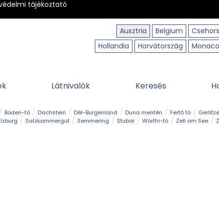
védelmi tájékoztató
Ausztria
Belgium
Csehor
Hollandia
Horvátország
Monac
ek
Látnivalók
Keresés
H
Boden-tó
Dachstein
Dél-Burgenland
Duna mentén
Fertő tó
Gerlitz
lzburg
Salzkammergut
Semmering
Stubai
Wörthi-tó
Zell am See
Z
úraút
Határélmény
Hegy és csúcs
Hegyi gyerekvilág
Húsvét
Kaland
Régiók
Sisi nyomában
Strand és fürdő
Szabadidőpark
Szurdok
T