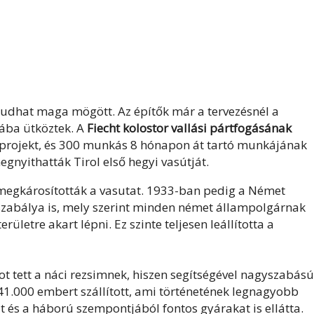
dhat maga mögött. Az építők már a tervezésnél a
ába ütköztek. A
Fiecht kolostor vallási pártfogásának
projekt, és 300 munkás 8 hónapon át tartó munkájának
nyithatták Tirol első hegyi vasútját.
s megkárosították a vasutat. 1933-ban pedig a Német
szabálya is, mely szerint minden német állampolgárnak
rületre akart lépni. Ez szinte teljesen leállította a
t tett a náci rezsimnek, hiszen segítségével nagyszabású
41.000 embert szállított, ami történetének legnagyobb
 és a háború szempontjából fontos gyárakat is ellátta.