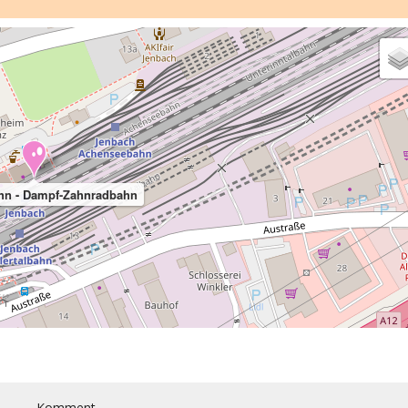
hn - Dampf-Zahnradbahn
Komment