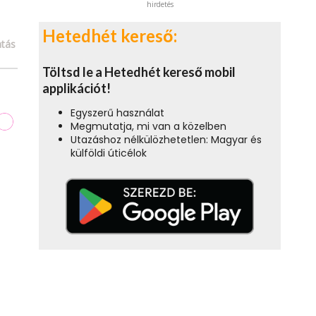
hirdetés
Hetedhét kereső:
tás
Töltsd le a Hetedhét kereső mobil
applikációt!
Egyszerű használat
Megmutatja, mi van a közelben
Utazáshoz nélkülözhetetlen: Magyar és
külföldi úticélok