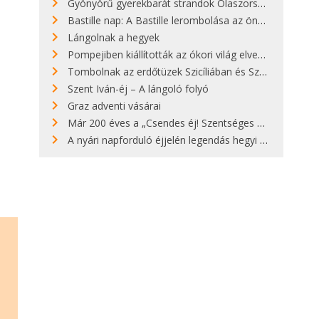
Gyönyörű gyerekbarát strandok Olaszországban - megmutatjuk a 15 legjobbat
Bastille nap: A Bastille lerombolása az önkényuralom végét jelentette
Lángolnak a hegyek
Pompejiben kiállították az ókori világ elveszett híres szobrának másolatát
Tombolnak az erdőtüzek Szicíliában és Szardínián
Szent Iván-éj – A lángoló folyó
Graz adventi vásárai
Már 200 éves a „Csendes éj! Szentséges éj!”
A nyári napforduló éjjelén legendás hegyi tüzek világítják meg Zugspitzét