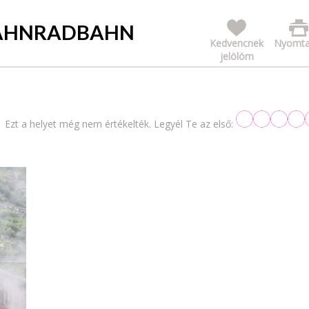
ZAHNRADBAHN
Kedvencnek
Nyomta
jelölöm
Ezt a helyet még nem értékelték. Legyél Te az első: