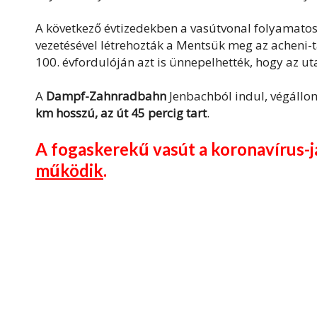
A következő évtizedekben a vasútvonal folyamatos
vezetésével létrehozták a Mentsük meg az acheni-t
100. évfordulóján azt is ünnepelhették, hogy az ut
A
Dampf-Zahnradbahn
Jenbachból indul, végállom
km hosszú, az út 45 percig tart
.
A fogaskerekű vasút a koronavírus-j
működik
.