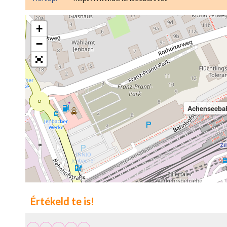
+
−
Achenseeba
Értékeld te is!