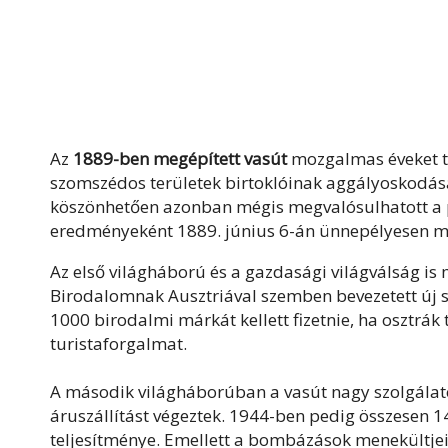
Az
1889-ben megépített vasút
mozgalmas éveket tu
szomszédos területek birtoklóinak aggályoskodás
köszönhetően azonban mégis megvalósulhatott a 
eredményeként 1889. június 6-án ünnepélyesen meg
Az első világháború és a gazdasági világválság i
Birodalomnak Ausztriával szemben bevezetett új 
1000 birodalmi márkát kellett fizetnie, ha osztrák te
turistaforgalmat.
A második világháborúban a vasút nagy szolgálato
áruszállítást végeztek. 1944-ben pedig összesen 1
teljesítménye. Emellett a bombázások menekültjeit