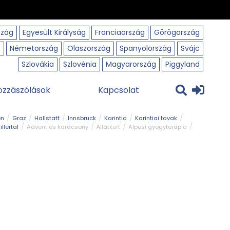
szág
Egyesült Királyság
Franciaország
Görögország
o
Németország
Olaszország
Spanyolország
Svájc
Szlovákia
Szlovénia
Magyarország
Piggyland
ozzászólások
Kapcsolat
en
Graz
Hallstatt
Innsbruck
Karintia
Karintiai tavak
illertal
Advent és karácsony
Állatkert
Alpesi gyógyterápia
park
Kerékpár
Kilátó
Korcsolyapálya
Magyar kapcsolat
avak
Tél
Téli túrázás
Templom és kolostor
Természeti park