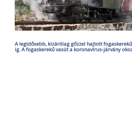
A legidősebb, kizárólag gőzzel hajtott fogaskerekű
ig. A fogaskerekű vasút a koronavírus-járvány ok