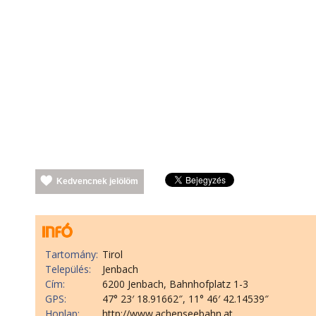
Kedvencnek jelölöm
Tartomány:
Tirol
Település:
Jenbach
Cím:
6200 Jenbach, Bahnhofplatz 1-3
GPS:
47° 23′ 18.91662″, 11° 46′ 42.14539″
Honlap:
http://www.achenseebahn.at