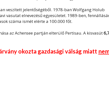
an veszített jelentőségéből. 1978-ban Wolfgang Holub
avi vasutat elnevezésű egyesületet. 1989-ben, fennállás
asok száma ismét elérte a 100.000 főt.
ása az Achensee partján elterülő Pertisau. A kisvasút
6,
árvány okozta gazdasági válság miatt
ne