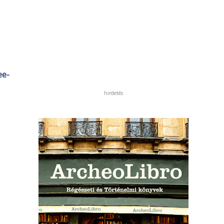
ee-
hirdetés