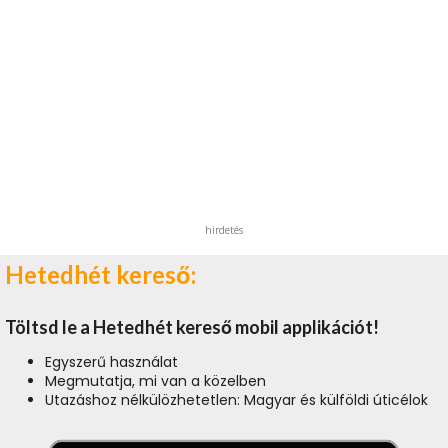
hirdetés
Hetedhét kereső:
Töltsd le a Hetedhét kereső mobil applikációt!
Egyszerű használat
Megmutatja, mi van a közelben
Utazáshoz nélkülözhetetlen: Magyar és külföldi úticélok