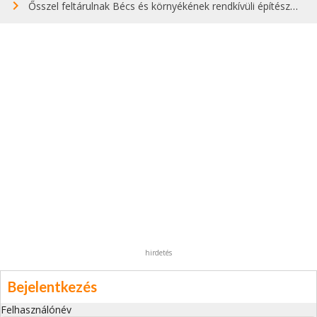
Ősszel feltárulnak Bécs és környékének rendkívüli építészeti kincsei
hirdetés
Bejelentkezés
Felhasználónév