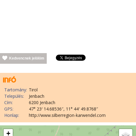
Kedvencnek jelölöm
Tartomány:
Tirol
Település:
Jenbach
Cím:
6200 Jenbach
GPS:
47° 23′ 14.68536″, 11° 44′ 49.8768″
Honlap:
http://www.silberregion-karwendel.com
+