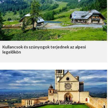
Kullancsok és szúnyogok terjednek az alpesi
legelőkön