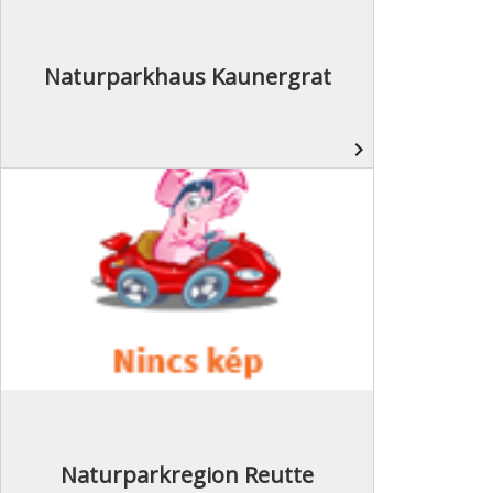
Naturparkhaus Kaunergrat
navigate_next
Naturparkregion Reutte