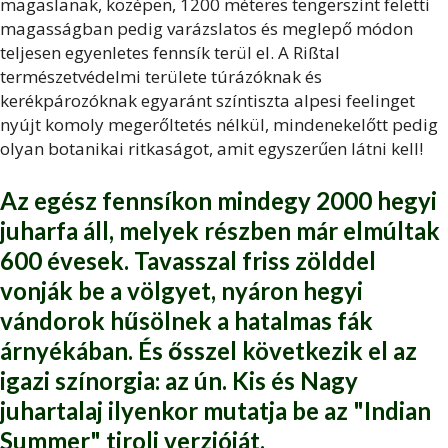
magaslanak, középen, 1200 méteres tengerszint feletti
magasságban pedig varázslatos és meglepő módon
teljesen egyenletes fennsík terül el. A Rißtal
természetvédelmi területe túrázóknak és
kerékpározóknak egyaránt színtiszta alpesi feelinget
nyújt komoly megerőltetés nélkül, mindenekelőtt pedig
olyan botanikai ritkaságot, amit egyszerűen látni kell!
Az egész fennsíkon mindegy 2000 hegyi
juharfa áll, melyek részben már elmúltak
600 évesek. Tavasszal friss zölddel
vonják be a völgyet, nyáron hegyi
vándorok hűsölnek a hatalmas fák
árnyékában. És ősszel következik el az
igazi színorgia: az ún. Kis és Nagy
juhartalaj ilyenkor mutatja be az "Indian
Summer" tiroli verzióját.