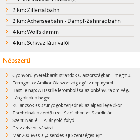
2 km: Zillertalbahn
2 km: Achenseebahn - Dampf-Zahnradbahn
4 km: Wolfsklamm
4 km: Schwaz látnivalói
Népszerű
Gyönyörű gyerekbarát strandok Olaszországban - megmutatjuk a 15 legjobbat
Ferragosto: Amikor Olaszország egész nap nyaral
Bastille nap: A Bastille lerombolása az önkényuralom végét jelentette
Lángolnak a hegyek
Kullancsok és szúnyogok terjednek az alpesi legelőkön
Tombolnak az erdőtüzek Szicíliában és Szardínián
Szent Iván-éj – A lángoló folyó
Graz adventi vásárai
Már 200 éves a „Csendes éj! Szentséges éj!”