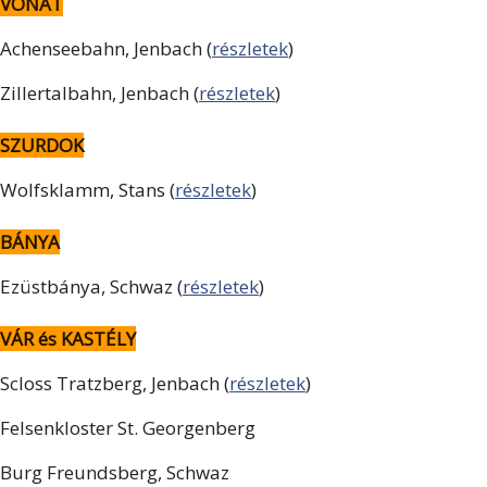
VONAT
Achenseebahn, Jenbach (
részletek
)
Zillertalbahn, Jenbach (
részletek
)
SZURDOK
Wolfsklamm, Stans (
részletek
)
BÁNYA
Ezüstbánya, Schwaz (
részletek
)
VÁR és KASTÉLY
Scloss Tratzberg, Jenbach (
részletek
)
Felsenkloster St. Georgenberg
Burg Freundsberg, Schwaz