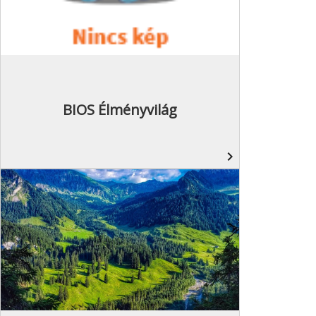
BIOS Élményvilág
navigate_next