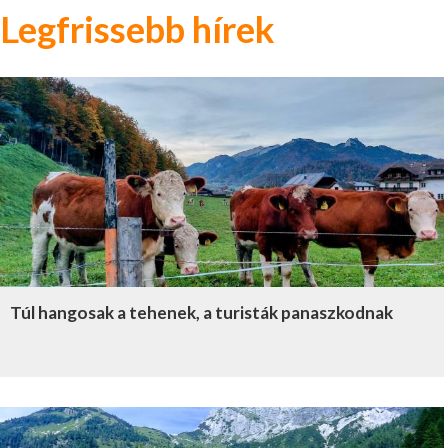
Legfrissebb hírek
Túl hangosak a tehenek, a turisták panaszkodnak