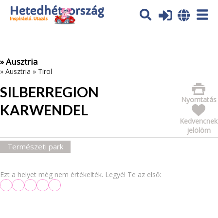
Az oldal sütiket (cookies) használ. További tájékoztatás itt:
Adatvédelmi tájékoztató
Ok
» Ausztria
»
Ausztria
»
Tirol
SILBERREGION
Nyomtatás
KARWENDEL
Kedvencnek
jelölöm
Természeti park
Ezt a helyet még nem értékelték. Legyél Te az első: