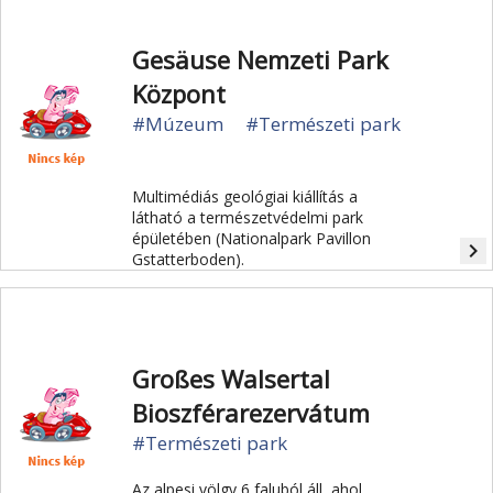
Gesäuse Nemzeti Park
Központ
#Múzeum
#Természeti park
Multimédiás geológiai kiállítás a
látható a természetvédelmi park
épületében (Nationalpark Pavillon
navigate_next
Gstatterboden).
Großes Walsertal
Bioszférarezervátum
#Természeti park
Az alpesi völgy 6 faluból áll, ahol