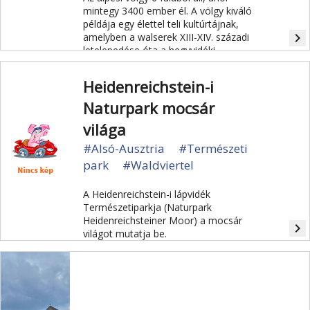
mintegy 3400 ember él. A völgy kiváló
példája egy élettel teli kultúrtájnak,
navigate_next
amelyben a walserek XIII-XIV. századi
letelepedése óta a hegyvidéki
mezőgazdaság, a legeltetés és a
kiterjedt erdőgazdálkodás
Heidenreichstein-i
kifejezetten modern rendszere alakult
ki.
Naturpark mocsár
világa
#Alsó-Ausztria
#Természeti
park
#Waldviertel
A Heidenreichstein-i lápvidék
Természetiparkja (Naturpark
Heidenreichsteiner Moor) a mocsár
navigate_next
világot mutatja be.