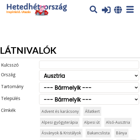
Az oldal sütiket (cookies) használ. További tájékoztatás itt:
Adatvédelmi tájékoztató
Ok
LÁTNIVALÓK
Kulcsszó
Ország
Tartomány
Település
Címkék
Advent és karácsony
Állatkert
Alpesi gyógyterápia
Alpesi út
Alsó-Ausztria
Ásványok & Kristályok
Bakancslista
Bánya