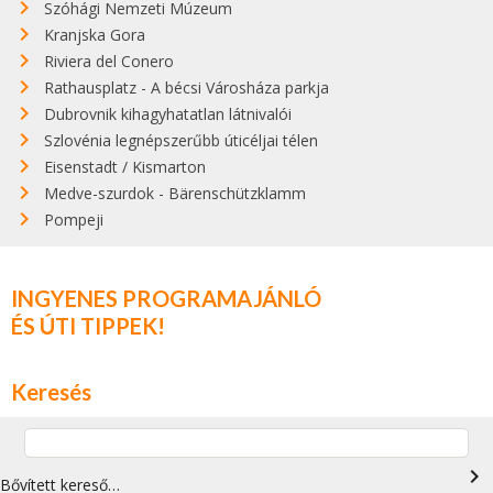
Szóhági Nemzeti Múzeum
Kranjska Gora
Riviera del Conero
Rathausplatz - A bécsi Városháza parkja
Dubrovnik kihagyhatatlan látnivalói
Szlovénia legnépszerűbb úticéljai télen
Eisenstadt / Kismarton
Medve-szurdok - Bärenschützklamm
Pompeji
INGYENES PROGRAMAJÁNLÓ
ÉS ÚTI TIPPEK!
Keresés
navigate_next
Bővített kereső…