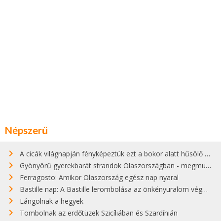
Népszerű
A cicák világnapján fényképeztük ezt a bokor alatt hűsölő cicát Kisorosziban
Gyönyörű gyerekbarát strandok Olaszországban - megmutatjuk a 15 legjobbat
Ferragosto: Amikor Olaszország egész nap nyaral
Bastille nap: A Bastille lerombolása az önkényuralom végét jelentette
Lángolnak a hegyek
Tombolnak az erdőtüzek Szicíliában és Szardínián