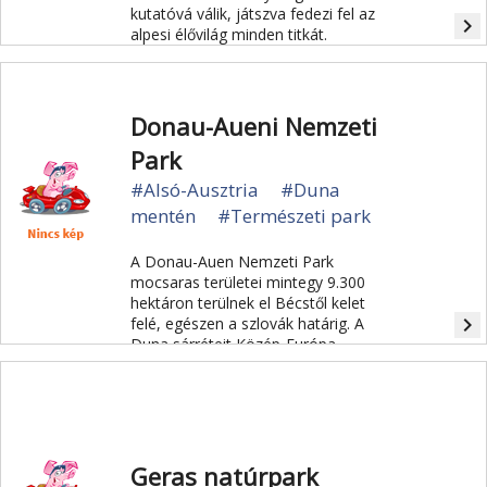
kutatóvá válik, játszva fedezi fel az
navigate_next
alpesi élővilág minden titkát.
Donau-Aueni Nemzeti
Park
#Alsó-Ausztria
#Duna
mentén
#Természeti park
A Donau-Auen Nemzeti Park
mocsaras területei mintegy 9.300
hektáron terülnek el Bécstől kelet
navigate_next
felé, egészen a szlovák határig. A
Duna sárréteit Közép-Európa
legnagyobb folyammelléki erdejében
a leghatékonyabban gyalog, vagy
kenuval játhatjuk be.
Geras natúrpark