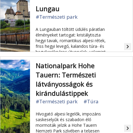
Lungau
#Természeti park
A Lungauban töltött üdülés páratlan
élményeket tartogat: kristálytiszta
hegyi tavak, romantikus alpesi rétek,
navigate_next
friss hegyi levegő, kalandos túra- és
hegyikerékpáros útvonalak, valamint
hangulatos alpesi kunyhók várják az
üdülővendégeket. Lungau magaslati
Nationalpark Hohe
levegője igazoltan enyhíti a légúti
Tauern: Természeti
panaszokat.
látványosságok és
kirándulástippek
#Természeti park
#Túra
Hívogató alpesi legelők, impozáns
saskeselyűk és szabadon élő
mormoták jelzik a Hohe Tauern
navigate_next
Nemzeti Park szívében a teljesen