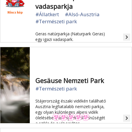
vadasparkja
#Állatkert
#Alsó-Ausztria
#Természeti park
Geras natúrparkja (Naturpark Geras)
navigate_next
egy igazi vadaspark.
Gesäuse Nemzeti Park
#Természeti park
Stájerország északi vidékén található
Ausztria legfiatalabb nemzeti parkja,
egy olyan különleges alpesi vidék
navigate_next
ölelésében, amelynek sokszínűségét
a szikla és a víz sajátos
kölcsönhatása adja.