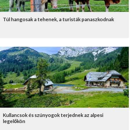
Túl hangosak a tehenek, a turisták panaszkodnak
Kullancsok és szúnyogok terjednek az alpesi
legelőkön