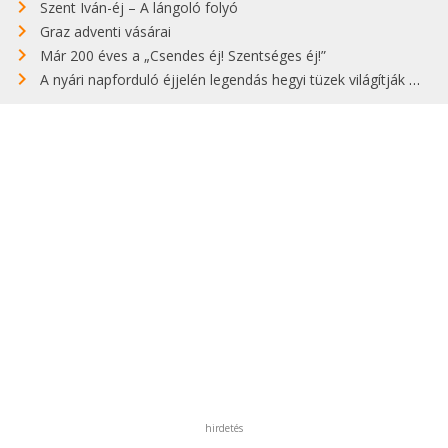
Szent Iván-éj – A lángoló folyó
Graz adventi vásárai
Már 200 éves a „Csendes éj! Szentséges éj!”
A nyári napforduló éjjelén legendás hegyi tüzek világítják meg Zugspitzét
hirdetés