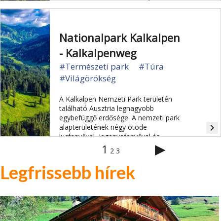
érintetlen környezetet.
Nationalpark Kalkalpen
- Kalkalpenweg
#Természeti park
#Túra
#Világörökség
A Kalkalpen Nemzeti Park területén
található Ausztria legnagyobb
egybefüggő erdősége. A nemzeti park
navigate_next
alapterületének négy ötöde
lucfenyővel, jegenyefenyővel és
▶
bükkfákkal borított.
1
2
3
Legfrissebb hírek