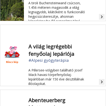
A tiroli Buchensteinwand csúcson,
1.456 méteren magasodik a világ
legnagyobb, kilátóként is funkcionáló
navigate_next
hegycsúcskeresztje, ahonnan
képeskönyvbe illő panoráma tárul
elénk.
A világ legrégebbi
fenyőolaj lepárlója
#Alpesi gyógyterápia
A Pillersee-völgyben található Josef
Mack havasi törpefenyőolaj-
lepárlóban már 150 éve desztillálnak
navigate_next
illóolajokat.
Abenteuerberg