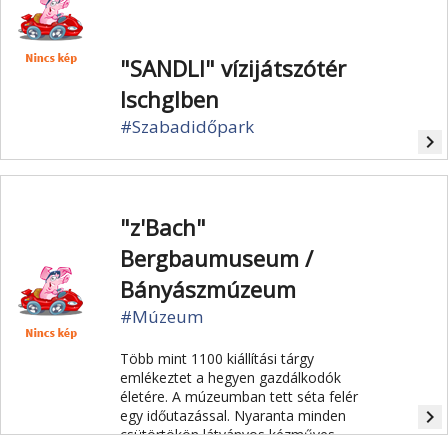
"SANDLI" vízijátszótér
Ischglben
#Szabadidőpark
navigate_next
"z'Bach"
Bergbaumuseum /
Bányászmúzeum
#Múzeum
Több mint 1100 kiállítási tárgy
emlékeztet a hegyen gazdálkodók
életére. A múzeumban tett séta felér
navigate_next
egy időutazással. Nyaranta minden
csütörtökön látványos kézműves