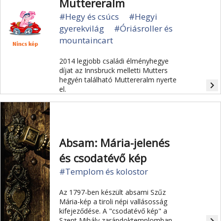
Muttereralm
#Hegy és csúcs
#Hegyi
gyerekvilág
#Óriásroller és
mountaincart
2014 legjobb családi élményhegye
díjat az Innsbruck melletti Mutters
hegyén található Muttereralm nyerte
navigate_next
el.
Absam: Mária-jelenés
és csodatévő kép
#Templom és kolostor
Az 1797-ben készült absami Szűz
Mária-kép a tiroli népi vallásosság
kifejeződése. A "csodatévő kép" a
Szent Mihály zarándoktemplomban