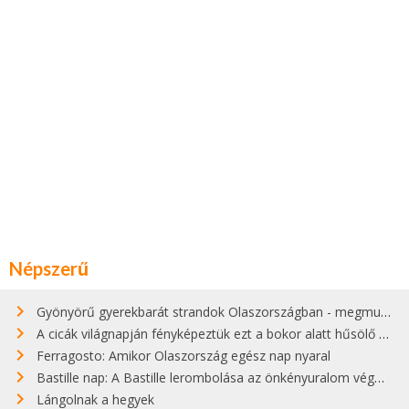
Népszerű
Gyönyörű gyerekbarát strandok Olaszországban - megmutatjuk a 15 legjobbat
A cicák világnapján fényképeztük ezt a bokor alatt hűsölő cicát Kisorosziban
Ferragosto: Amikor Olaszország egész nap nyaral
Bastille nap: A Bastille lerombolása az önkényuralom végét jelentette
Lángolnak a hegyek