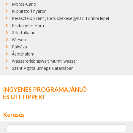
Monte-Carlo
Klippitztörl nyáron
Keresztelő Szent János székesegyház-Torinói lepel
Kitzbüheler Horn
Zillertalbahn
Wiesen
Pálháza
Ásotthalom
Wassererlebniswelt Murmliwasser
Szent Ágota ünnepe Cataniában
INGYENES PROGRAMAJÁNLÓ
ÉS ÚTI TIPPEK!
Keresés