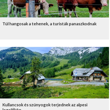
Túl hangosak a tehenek, a turisták panaszkodnak
Kullancsok és szúnyogok terjednek az alpesi
legelőkön