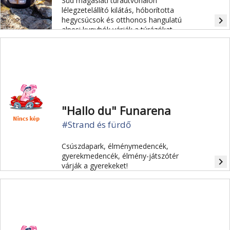
Süd magaslati túraútvonalon
lélegzetelállító kilátás, hóborította
navigate_next
hegycsúcsok és otthonos hangulatú
alpesi kunyhók várják a túrázókat.
"Hallo du" Funarena
#Strand és fürdő
Csúszdapark, élménymedencék,
gyerekmedencék, élmény-játszótér
navigate_next
várják a gyerekeket!