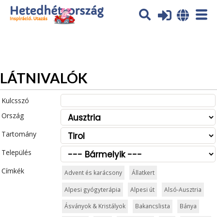
Az oldal sütiket (cookies) használ. További tájékoztatás itt:
Adatvédelmi tájékoztató
Ok
LÁTNIVALÓK
Kulcsszó
Ország
Tartomány
Település
Címkék
Advent és karácsony
Állatkert
Alpesi gyógyterápia
Alpesi út
Alsó-Ausztria
Ásványok & Kristályok
Bakancslista
Bánya