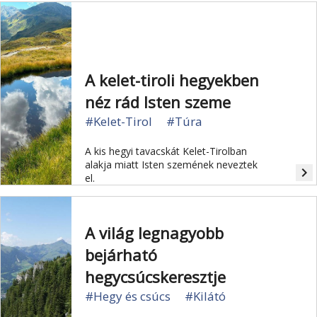
vásárt rendeznek.
A kelet-tiroli hegyekben
néz rád Isten szeme
#Kelet-Tirol
#Túra
A kis hegyi tavacskát Kelet-Tirolban
alakja miatt Isten szemének neveztek
navigate_next
el.
A világ legnagyobb
bejárható
hegycsúcskeresztje
#Hegy és csúcs
#Kilátó