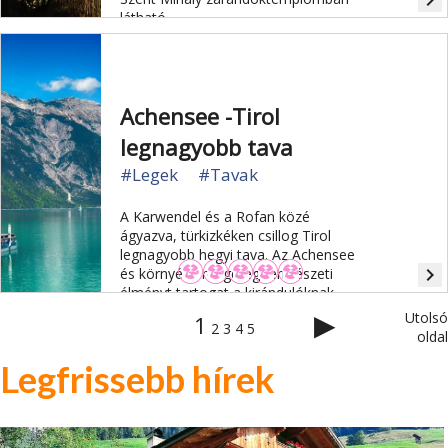
navigate_next
látható.
Achensee -Tirol
legnagyobb tava
#Legek
#Tavak
A Karwendel és a Rofan közé
ágyazva, türkizkéken csillog Tirol
legnagyobb hegyi tava. Az Achensee
navigate_next
és környéke rengeteg természeti
élményt tartogat a kirándulóknak.
▶
Utolsó
1
2
3
4
5
oldal
Legfrissebb hírek