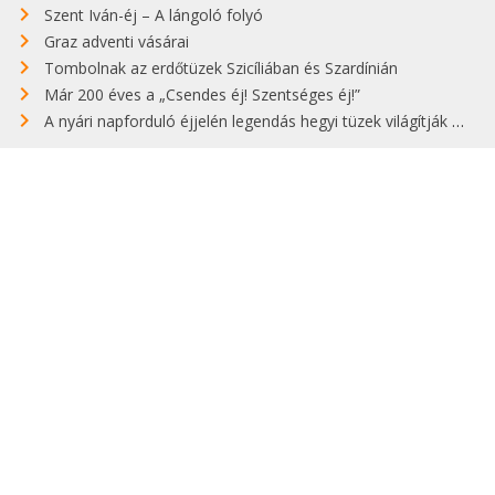
Szent Iván-éj – A lángoló folyó
Graz adventi vásárai
Tombolnak az erdőtüzek Szicíliában és Szardínián
Már 200 éves a „Csendes éj! Szentséges éj!”
A nyári napforduló éjjelén legendás hegyi tüzek világítják meg Zugspitzét