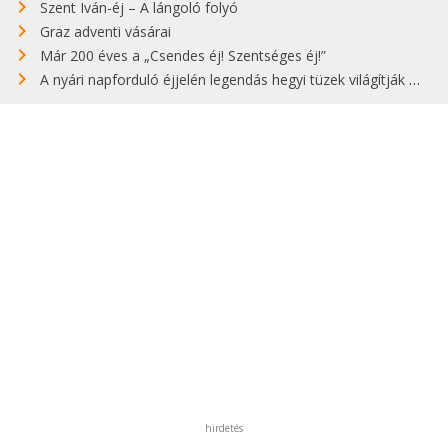
Szent Iván-éj – A lángoló folyó
Graz adventi vásárai
Már 200 éves a „Csendes éj! Szentséges éj!”
A nyári napforduló éjjelén legendás hegyi tüzek világítják meg Zugspitzét
hirdetés