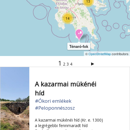
13
14
Ténaró-fok
©
OpenStreetMap
contributors
1
▶
2
3
4
A kazarmai mükénéi
híd
#Ókori emlékek
#Peloponnészosz
A kazarmai mükénéi híd (Kr. e. 1300)
a legrégebbi fennmaradt híd