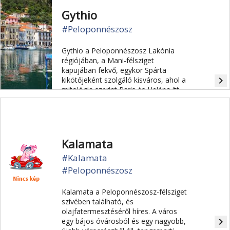
Gythio
#Peloponnészosz
Gythio a Peloponnészosz Lakónia
régiójában, a Mani-félsziget
kapujában fekvő, egykor Spárta
navigate_next
kikötőjeként szolgáló kisváros, ahol a
mitológia szerint Paris és Heléna itt
töltötték első szerelmes éjszakájukat.
Kalamata
#Kalamata
#Peloponnészosz
Kalamata a Peloponnészosz-félsziget
szívében található, és
olajfatermesztéséről híres. A város
navigate_next
egy bájos óvárosból és egy nagyobb,