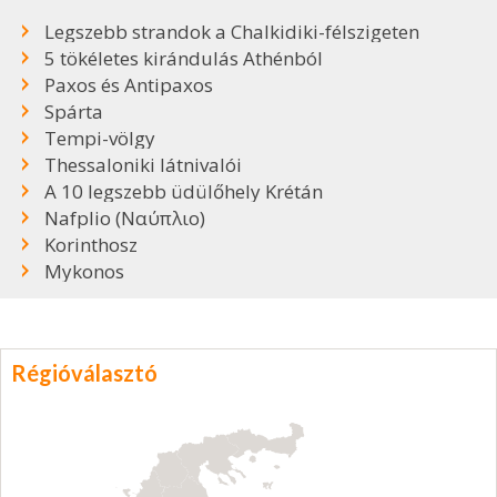
Legszebb strandok a Chalkidiki-félszigeten
5 tökéletes kirándulás Athénból
Paxos és Antipaxos
Spárta
Tempi-völgy
Thessaloniki látnivalói
A 10 legszebb üdülőhely Krétán
Nafplio (Ναύπλιο)
Korinthosz
Mykonos
Régióválasztó