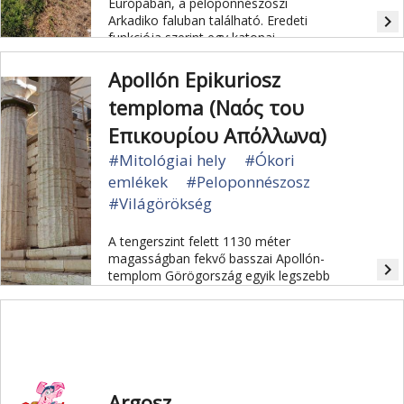
Európában, a peloponnészoszi
navigate_next
Arkadiko faluban található. Eredeti
funkciója szerint egy katonai
úthálózat részeként Epidaurosz ősi
városát kapcsolta össze Mükénével.
Apollón Epikuriosz
temploma (Ναός του
Επικουρίου Απόλλωνα)
#Mitológiai hely
#Ókori
emlékek
#Peloponnészosz
#Világörökség
A tengerszint felett 1130 méter
magasságban fekvő basszai Apollón-
navigate_next
templom Görögország egyik legszebb
műemléke. Az feltehetőleg félreeső
fekvése miatt a többi
Görögországban található ókori
templomhoz képest jó állapotban
maradt meg.
Argosz