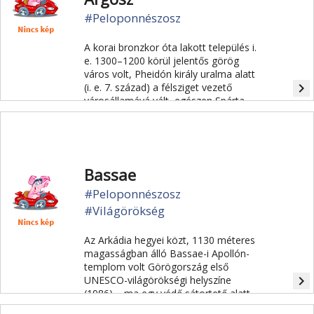
#Peloponnészosz
A korai bronzkor óta lakott település i.
e. 1300–1200 körül jelentős görög
város volt, Pheidón király uralma alatt
navigate_next
(i. e. 7. század) a félsziget vezető
városállamává vált, egészen Spárta
megerősödéséig.
Bassae
#Peloponnészosz
#Világörökség
Az Arkádia hegyei közt, 1130 méteres
magasságban álló Bassae-i Apollón-
templom volt Görögország első
navigate_next
UNESCO-világörökségi helyszíne
(1986) – ma egy védő sátortető alatt
látogatható, mert a restaurálás