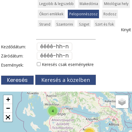
Legjobb & legszebb
Makedónia
Mitológiai hely
Ókori emlékek
Peloponnészosz
Rodosz
Strand
Szantorini
Sziget
Szirt és fok
Kinyit
Szkiathosz
Templom és kolostor
Tengerpart
Thessaloniki
Városkalauzok
Világörökség
Kezdődátum:
Zagori
Zakynthos
Zöldturista
Záródátum:
Keresés csak eseményekre
Események:
Keresés a közelben
+
−
4