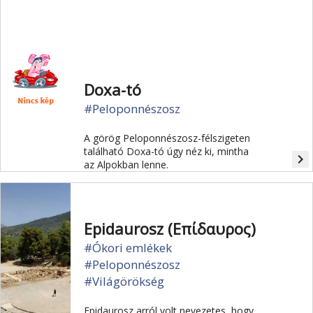
folyamatosan zajlik.
Doxa-tó
#Peloponnészosz
A görög Peloponnészosz-félszigeten
található Doxa-tó úgy néz ki, mintha
navigate_next
az Alpokban lenne.
Epidaurosz (Επίδαυρος)
#Ókori emlékek
#Peloponnészosz
#Világörökség
Epidaurosz arról volt nevezetes, hogy