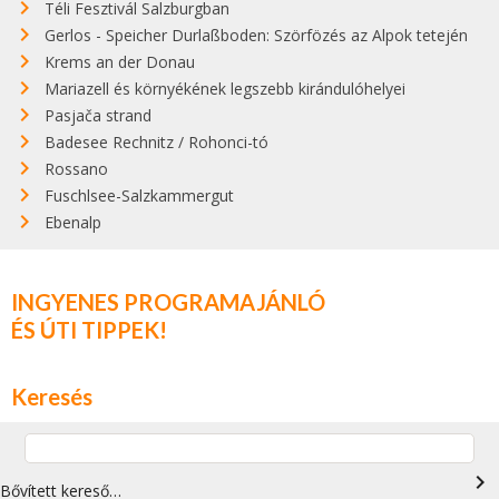
Téli Fesztivál Salzburgban
Gerlos - Speicher Durlaßboden: Szörfözés az Alpok tetején
Krems an der Donau
Mariazell és környékének legszebb kirándulóhelyei
Pasjača strand
Badesee Rechnitz / Rohonci-tó
Rossano
Fuschlsee-Salzkammergut
Ebenalp
INGYENES PROGRAMAJÁNLÓ
ÉS ÚTI TIPPEK!
Keresés
navigate_next
Bővített kereső…