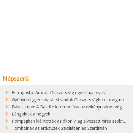
Népszerű
Ferragosto: Amikor Olaszország egész nap nyaral
Gyönyörű gyerekbarát strandok Olaszországban - megmutatjuk a 15 legjobbat
Bastille nap: A Bastille lerombolása az önkényuralom végét jelentette
Lángolnak a hegyek
Pompejiben kiállították az ókori világ elveszett híres szobrának másolatát
Tombolnak az erdőtüzek Szicíliában és Szardínián