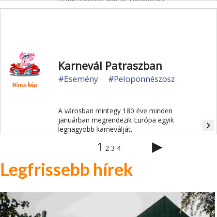
újabb városrészből áll, tengerparti
sétánnyal.
Karnevál Patraszban
#Esemény
#Peloponnészosz
A városban mintegy 180 éve minden
januárban megrendezik Európa egyik
navigate_next
legnagyobb karneválját.
▶
1
2
3
4
Legfrissebb hírek