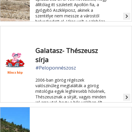
állítólag itt született Apollón fia, a
gyógyító Aszklépiosz, akinek a
navigate_next
szentélye nem messze a várostól
helyezkedett el. Híres volt a színháza
is, amelyet jelenleg ismét használnak.
Galatasz- Thészeusz
sírja
#Peloponnészosz
2006-ban görög régészek
valószínűleg megtalálták a görög
mitológia egyik leghíresebb hősének,
navigate_next
Thészeusznak a sírját, vagyis minden
jel arra utal, hogy a hős valóban élt.