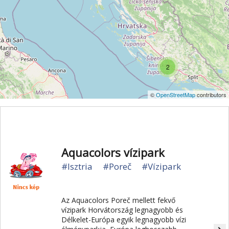
2
©
OpenStreetMap
contributors
Aquacolors vízipark
#Isztria
#Poreč
#Vízipark
Az Aquacolors Poreč mellett fekvő
vízipark Horvátország legnagyobb és
Délkelet-Európa egyik legnagyobb vízi