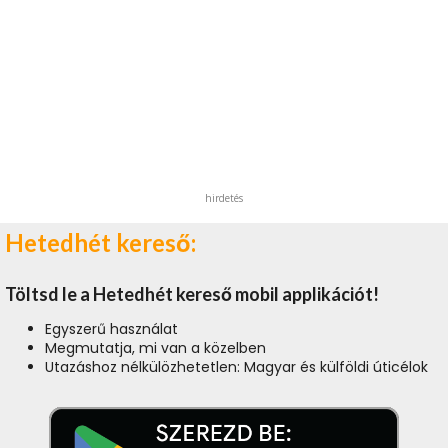
hirdetés
Hetedhét kereső:
Töltsd le a Hetedhét kereső mobil applikációt!
Egyszerű használat
Megmutatja, mi van a közelben
Utazáshoz nélkülözhetetlen: Magyar és külföldi úticélok