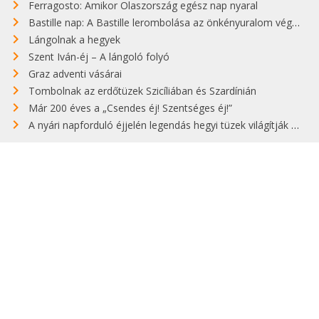
Ferragosto: Amikor Olaszország egész nap nyaral
Bastille nap: A Bastille lerombolása az önkényuralom végét jelentette
Lángolnak a hegyek
Szent Iván-éj – A lángoló folyó
Graz adventi vásárai
Tombolnak az erdőtüzek Szicíliában és Szardínián
Már 200 éves a „Csendes éj! Szentséges éj!”
A nyári napforduló éjjelén legendás hegyi tüzek világítják meg Zugspitzét