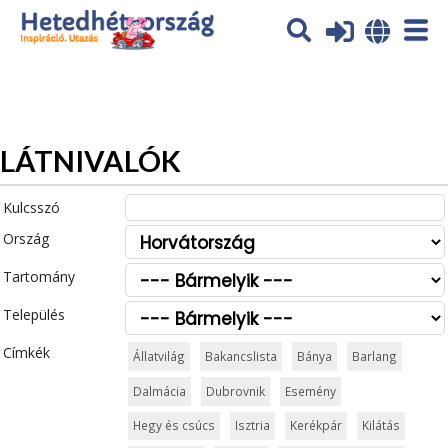
Az oldal sütiket (cookies) használ. További tájékoztatás itt:
Adatvédelmi tájékoztató
Ok
LÁTNIVALÓK
Kulcsszó
Ország
Tartomány
Település
Címkék
Állatvilág
Bakancslista
Bánya
Barlang
Dalmácia
Dubrovnik
Esemény
Hegy és csúcs
Isztria
Kerékpár
Kilátás