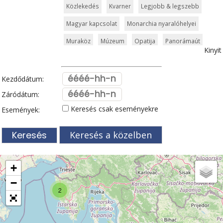
Közlekedés
Kvarner
Legjobb & legszebb
Magyar kapcsolat
Monarchia nyaralóhelyei
Muraköz
Múzeum
Opatija
Panorámaút
Kinyit
Pelješac
Poreč
Pula
Rijeka
Rovinj
Split
Szabadidőpark
Szigetek
Szlavónia
Kezdődátum:
Templom és kolostor
Tengerpart
Záródátum:
Keresés csak eseményekre
Események:
Tengerparti üdülőhely
Természeti szépség
Vár és kastély
Városkalauzok
Vidámpark
Keresés a közelben
Világörökség
Vízipark
Zadar
Zágráb
Zöldturista
+
−
2