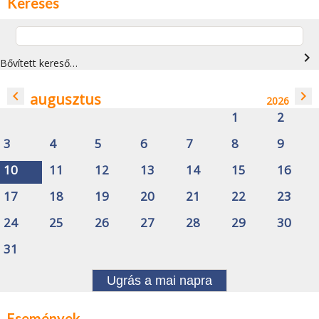
Keresés
navigate_next
Bővített kereső…
navigate_before
navigate_next
augusztus
2026
1
2
3
4
5
6
7
8
9
10
11
12
13
14
15
16
17
18
19
20
21
22
23
24
25
26
27
28
29
30
31
Ugrás a mai napra
Események