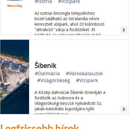
#Isztria
#Vízipark
Az isztriai Brtonigla településhez
közel található az Istralandia névre
keresztelt vízipark, ahol 23 különböző
navigate_next
"attrakció" várja a fürdőzőket. Itt
található az egész mediterrán régió
legnagyobb hullámmedencéje.
Šibenik
#Dalmácia
#Városkalauzok
#Világörökség
#Vízipark
A Közép-dalmáciai Šibenik strandján a
fürdőzők az óvárosra és a
Világörökségi kinccsé nyilvánított Sz.
navigate_next
Jakab-katedrális kupolájára nyíló
pazar kilátásban is
gyönyörködhetnek.
Legfrissebb hírek