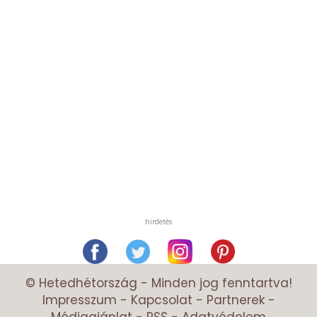
hirdetés
© Hetedhétország - Minden jog fenntartva!
Impresszum
-
Kapcsolat
-
Partnerek
-
Médiaajánlat
-
RSS
-
Adatvédelem