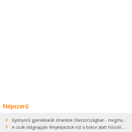
Népszerű
Gyönyörű gyerekbarát strandok Olaszországban - megmutatjuk a 15 legjobbat
A cicák világnapján fényképeztük ezt a bokor alatt hűsölő cicát Kisorosziban