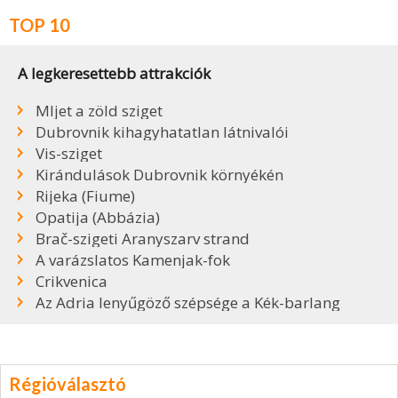
TOP 10
A legkeresettebb attrakciók
Mljet a zöld sziget
Dubrovnik kihagyhatatlan látnivalói
Vis-sziget
Kirándulások Dubrovnik környékén
Rijeka (Fiume)
Opatija (Abbázia)
Brač-szigeti Aranyszarv strand
A varázslatos Kamenjak-fok
Crikvenica
Az Adria lenyűgöző szépsége a Kék-barlang
Régióválasztó