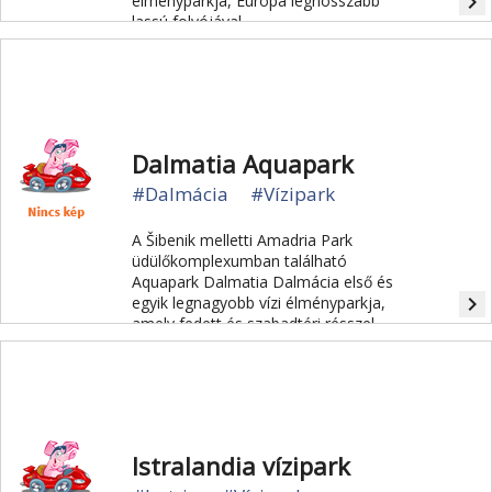
navigate_next
élményparkja, Európa leghosszabb
lassú folyójával.
Dalmatia Aquapark
#Dalmácia
#Vízipark
A Šibenik melletti Amadria Park
üdülőkomplexumban található
Aquapark Dalmatia Dalmácia első és
navigate_next
egyik legnagyobb vízi élményparkja,
amely fedett és szabadtéri résszel
egész évben látogatható.
Istralandia vízipark