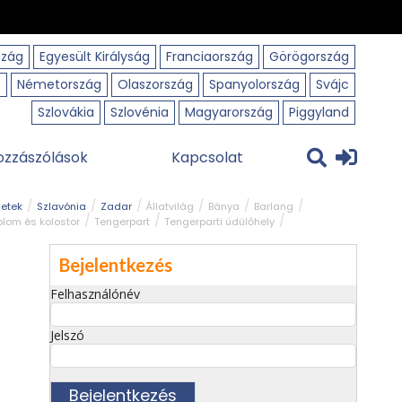
szág
Egyesült Királyság
Franciaország
Görögország
o
Németország
Olaszország
Spanyolország
Svájc
Szlovákia
Szlovénia
Magyarország
Piggyland
ozzászólások
Kapcsolat
getek
Szlavónia
Zadar
Állatvilág
Bánya
Barlang
lom és kolostor
Tengerpart
Tengerparti üdülőhely
Bejelentkezés
Felhasználónév
Jelszó