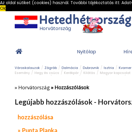
Az oldal sütiket (cookies) használ. További tájékoztatás itt:
Adat
Ok
Horvátország
Nyitólap
Hír
Városkalauzok
Zágráb
Dalmácia
Dubrovnik
Isztria
Kvarner
Esemény
Hegy és csúcs
Kerékpár
Kilátás
Magyar kapcsolat
Természeti szépség
Vár és kastély
Világörökség
Vízipark
Zöl
»
Horvátország
» Hozzászólások
Legújabb hozzászólások - Horvátors
hozzászólása
» Punta Planka