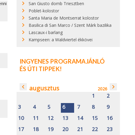
San Giusto domb Triesztben
enni
Poblet-kolostor
Santa Maria de Montserrat kolostor
Basilica di San Marco / Szent Márk bazilika
Lascaux-i barlang
Kampseen: a Waldviertel ékkövei
INGYENES PROGRAMAJÁNLÓ
ÉS ÚTI TIPPEK!
navigate_before
navigate_next
augusztus
2026
1
2
3
4
5
6
7
8
9
10
11
12
13
14
15
16
17
18
19
20
21
22
23