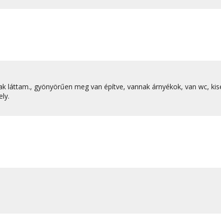
sak láttam., gyönyörűen meg van építve, vannak árnyékok, van wc, ki
ly.