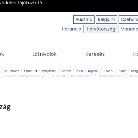
védelmi tájékoztató
Ausztria
Belgium
Csehor
Hollandia
Horvátország
Monac
ek
Látnivalók
Keresés
H
Muraköz
Opatija
Pelješac
Poreč
Pula
Rijeka
Rovinj
Split
Szi
Monarchia nyaralóhelyei
Múzeum
Panorámaút
Szabadidőpark
Temp
dturista
zág