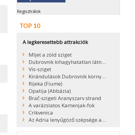
Regisztrálok
TOP 10
A legkeresettebb attrakciók
Mljet a zöld sziget
Dubrovnik kihagyhatatlan látnivalói
Vis-sziget
Kirándulások Dubrovnik környékén
Rijeka (Fiume)
Opatija (Abbázia)
Brač-szigeti Aranyszarv strand
A varázslatos Kamenjak-fok
Crikvenica
Az Adria lenyűgöző szépsége a Kék-barlang