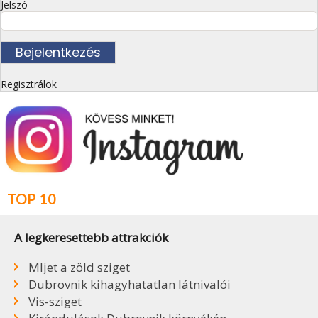
Jelszó
Regisztrálok
TOP 10
A legkeresettebb attrakciók
Mljet a zöld sziget
Dubrovnik kihagyhatatlan látnivalói
Vis-sziget