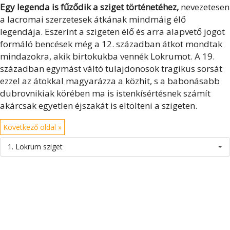
Egy legenda is fűződik a sziget történetéhez,
nevezetesen
a lacromai szerzetesek átkának mindmáig élő
legendája. Eszerint a szigeten élő és arra alapvető jogot
formáló bencések még a 12. században átkot mondtak
mindazokra, akik birtokukba vennék Lokrumot. A 19.
században egymást váltó tulajdonosok tragikus sorsát
ezzel az átokkal magyarázza a közhit, s a babonásabb
dubrovnikiak körében ma is istenkísértésnek számít
akárcsak egyetlen éjszakát is eltölteni a szigeten.
Következő oldal »
1. Lokrum sziget