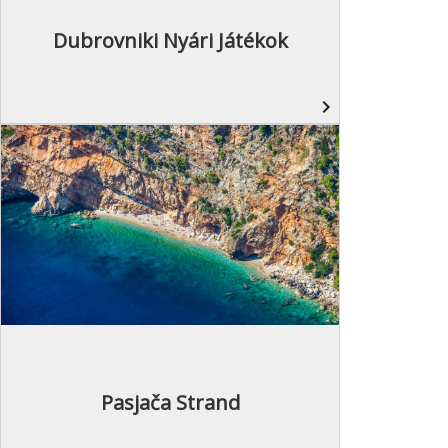
Dubrovniki Nyári Játékok
navigate_next
Pasjača Strand