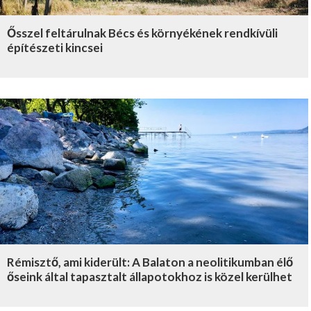
Ősszel feltárulnak Bécs és környékének rendkívüli
építészeti kincsei
Rémisztő, ami kiderült: A Balaton a neolitikumban élő
őseink által tapasztalt állapotokhoz is közel kerülhet