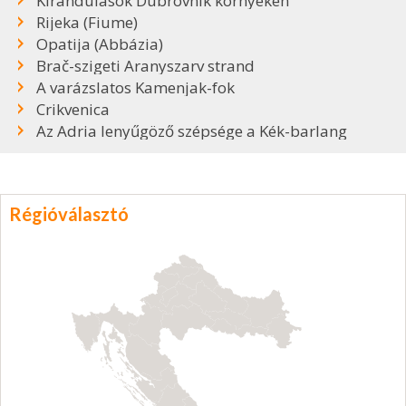
Kirándulások Dubrovnik környékén
Rijeka (Fiume)
Opatija (Abbázia)
Brač-szigeti Aranyszarv strand
A varázslatos Kamenjak-fok
Crikvenica
Az Adria lenyűgöző szépsége a Kék-barlang
Régióválasztó