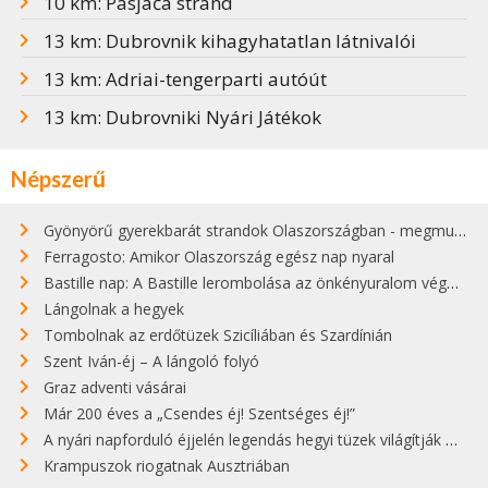
10 km: Pasjača strand
13 km: Dubrovnik kihagyhatatlan látnivalói
13 km: Adriai-tengerparti autóút
13 km: Dubrovniki Nyári Játékok
Népszerű
Gyönyörű gyerekbarát strandok Olaszországban - megmutatjuk a 15 legjobbat
Ferragosto: Amikor Olaszország egész nap nyaral
Bastille nap: A Bastille lerombolása az önkényuralom végét jelentette
Lángolnak a hegyek
Tombolnak az erdőtüzek Szicíliában és Szardínián
Szent Iván-éj – A lángoló folyó
Graz adventi vásárai
Már 200 éves a „Csendes éj! Szentséges éj!”
A nyári napforduló éjjelén legendás hegyi tüzek világítják meg Zugspitzét
Krampuszok riogatnak Ausztriában