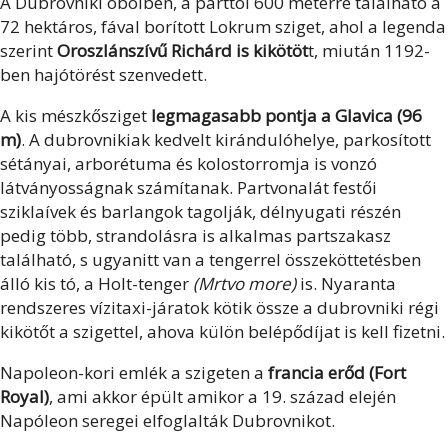
A Dubrovniki öbölben, a parttól 600 méterre található a
72 hektáros, fával borított Lokrum sziget, ahol a legenda
szerint
Oroszlánszívű Richárd is kikötöt
t, miután 1192-
ben hajótörést szenvedett.
A kis mészkősziget
legmagasabb pontja a Glavica (96
m)
. A dubrovnikiak kedvelt kirándulóhelye, parkosított
sétányai, arborétuma és kolostorromja is vonzó
látványosságnak számítanak. Partvonalát festői
sziklaívek és barlangok tagolják, délnyugati részén
pedig több, strandolásra is alkalmas partszakasz
található, s ugyanitt van a tengerrel összeköttetésben
álló kis tó, a Holt-tenger
(Mrtvo more)
is. Nyaranta
rendszeres vízitaxi-járatok kötik össze a dubrovniki régi
kikötőt a szigettel, ahova külön belépődíjat is kell fizetni.
Napoleon-kori emlék a szigeten a
francia erőd (Fort
Royal)
, ami akkor épült amikor a 19. század elején
Napóleon seregei elfoglalták Dubrovnikot.