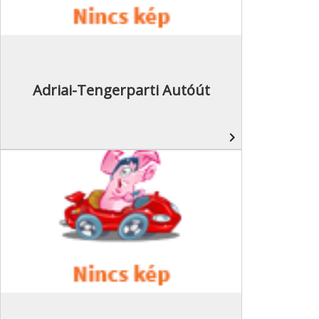
Adriai-Tengerparti Autóút
navigate_next