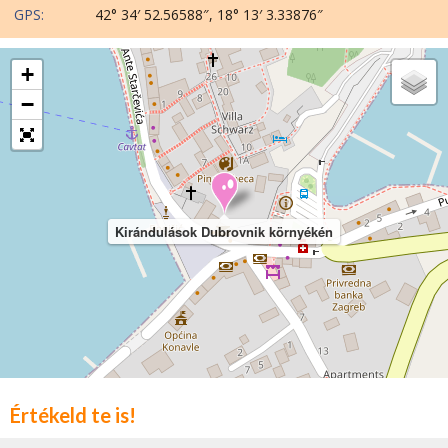
GPS:
42° 34′ 52.56588″, 18° 13′ 3.33876″
+
−
Kirándulások Dubrovnik környékén
Értékeld te is!