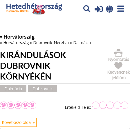
Az oldal sütiket (cookies) használ. További tájékoztatás itt:
Adatvédelmi tájékoztató
Ok
» Horvátország
»
Horvátország
»
Dubrovnik-Neretva
»
Dalmácia
KIRÁNDULÁSOK
Nyomtatás
DUBROVNIK
Kedvencnek
KÖRNYÉKÉN
jelölöm
Dalmácia
Dubrovnik
Értékeld Te is:
Következő oldal »