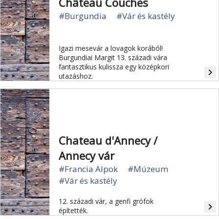
Château Couches
#Burgundia
#Vár és kastély
Igazi mesevár a lovagok korából!
Burgundiai Margit 13. századi vára
fantasztikus kulissza egy középkori
navigate_next
utazáshoz.
Chateau d'Annecy /
Annecy vár
#Francia Alpok
#Múzeum
#Vár és kastély
12. századi vár, a genfi grófok
navigate_next
építették.