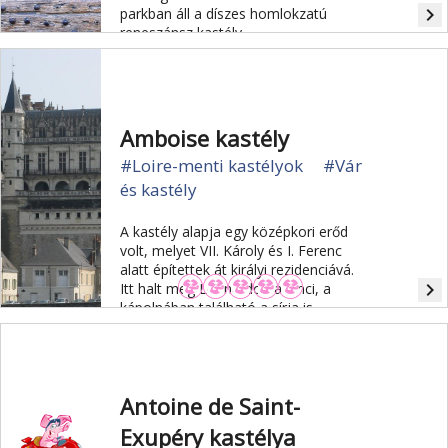
navigate_next
parkban áll a díszes homlokzatú
reneszánsz kastély.
Amboise kastély
#Loire-menti kastélyok
#Vár
és kastély
A kastély alapja egy középkori erőd
volt, melyet VII. Károly és I. Ferenc
alatt építettek át királyi rezidenciává.
navigate_next
Itt halt meg Leonardo da Vinci, a
kápolnában található a sírja is.
Antoine de Saint-
Exupéry kastélya