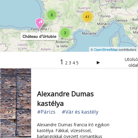
Szabadidőpark
Sziget
Szirt és fok
Szurdok
6
41
Tavak
Templom és kolostor
Tengerpart
Természet
Természeti park
Toulouse
Túra
3
Château d'Urtubie
Üdülési kártya
Vár és kastély
Városkalauzok
©
OpenStreetMap
contributors
Városnézés
Vidámpark
Világörökség
Utolsó
1
Vízipark
▶
2
3
4
5
oldal
Alexandre Dumas
kastélya
#Párizs
#Vár és kastély
Alexandre Dumas francia író egykori
kastélya. Fákkal, vízeséssel,
barlangokkal övezett romantikus