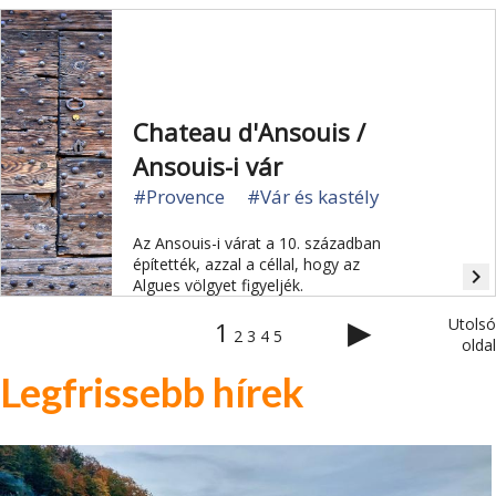
Chateau d'Ansouis /
Ansouis-i vár
#Provence
#Vár és kastély
Az Ansouis-i várat a 10. században
építették, azzal a céllal, hogy az
navigate_next
Algues völgyet figyeljék.
▶
Utolsó
1
2
3
4
5
oldal
Legfrissebb hírek