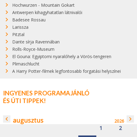
Hochwurzen - Mountain Gokart
Antwerpen kihagyhatatlan látnivalói
Badesee Rossau
Larissza
Pitztal
Dante sírja Ravennában
Rolls-Royce-Museum
El Gouna: Egyiptomi nyaralóhely a Vörös-tengeren
Plimaschlucht
A Harry Potter-filmek legfontosabb forgatási helyszínei
INGYENES PROGRAMAJÁNLÓ
ÉS ÚTI TIPPEK!
navigate_before
navigate_next
augusztus
2026
1
2