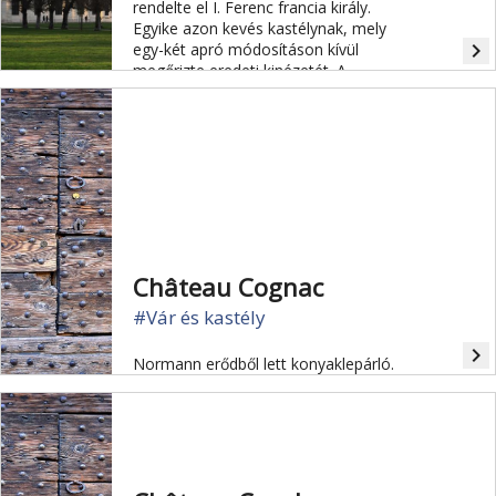
rendelte el I. Ferenc francia király.
Egyike azon kevés kastélynak, mely
navigate_next
egy-két apró módosításon kívül
megőrizte eredeti kinézetét. A
kastélyt körbevevő erdős birtok
mérete megegyezik Párizs
alapterületével.
Château Cognac
#Vár és kastély
navigate_next
Normann erődből lett konyaklepárló.