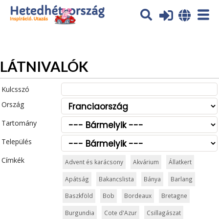
Az oldal sütiket (cookies) használ. További tájékoztatás itt:
Adatvédelmi tájékoztató
Ok
LÁTNIVALÓK
Kulcsszó
Ország
Tartomány
Település
Címkék
Advent és karácsony
Akvárium
Állatkert
Apátság
Bakancslista
Bánya
Barlang
Baszkföld
Bob
Bordeaux
Bretagne
Burgundia
Cote d'Azur
Csillagászat