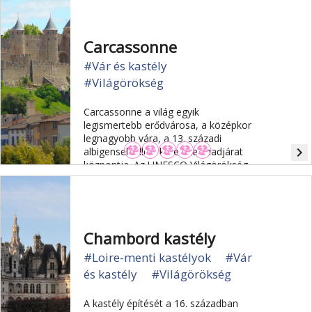
Carcassonne
#Vár és kastély
#Világörökség
Carcassonne a világ egyik
legismertebb erődvárosa, a középkor
legnagyobb vára, a 13. századi
navigate_next
albigensek elleni keresztes hadjárat
központja. Az UNESCO Világörökség
része.
Chambord kastély
#Loire-menti kastélyok
#Vár
és kastély
#Világörökség
A kastély építését a 16. században