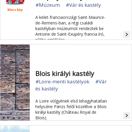
#Múzeum
#Vár és kastély
A kelet-franciaországi Saint-Maurice-
de-Remens-ban, a régi családi
kastélyban múzeumot rendeztek be
navigate_next
Antoine de Saint-Exupéry francia író,
pilóta emlékére.
Blois királyi kastély
#Loire-menti kastélyok
#Vár
és kastély
A Loire völgyének első kihagyhatatlan
helyszíne Párizs felől közelítve a Blois
királyi kastély (Château Royal de
navigate_next
Blois).