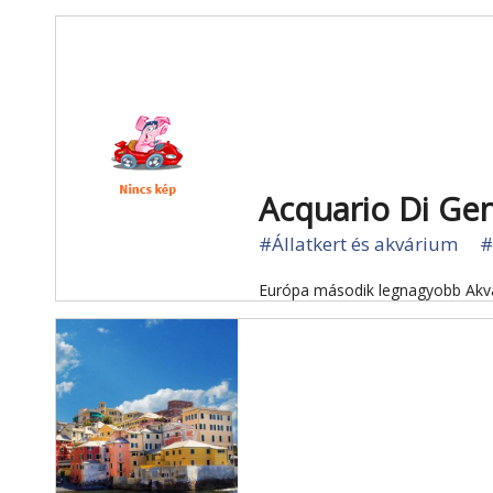
Acquario Di Ge
#Állatkert és akvárium
#
Európa második legnagyobb Akvá