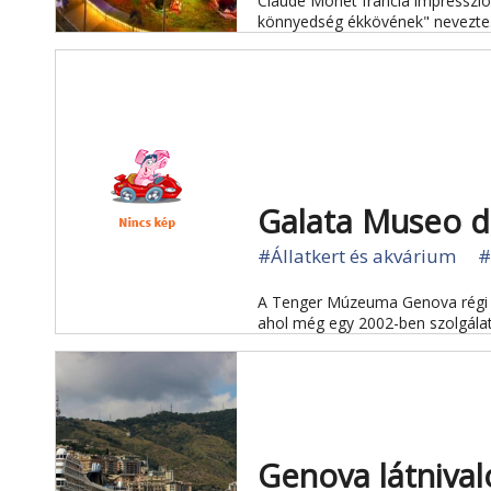
Claude Monet francia impresszio
könnyedség ékkövének" nevezte
Galata Museo d
#Állatkert és akvárium
#
A Tenger Múzeuma Genova régi k
ahol még egy 2002-ben szolgálato
Genova látnival