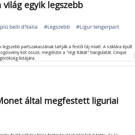
 világ egyik legszebb
più belli d’Italia
#Legszebb
#Ligur tengerpart
k legszebb partszakaszának tartják a festői táj miatt. A sziklára épült
logösvény köt össze, megőrizte a "régi Itáliát" hangulatát. Cinque
na
görökség listájára.
onet által megfestett liguriai