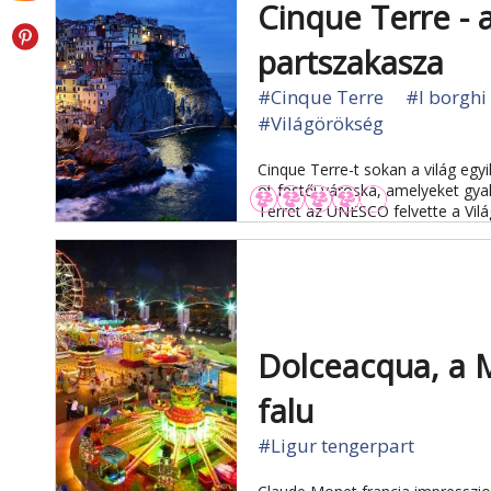
Cinque Terre - a
partszakasza
#Cinque Terre
#I borghi 
#Világörökség
Cinque Terre-t sokan a világ egyi
öt festői városka, amelyeket gya
Terrét az UNESCO felvette a Vilá
Dolceacqua, a M
falu
#Ligur tengerpart