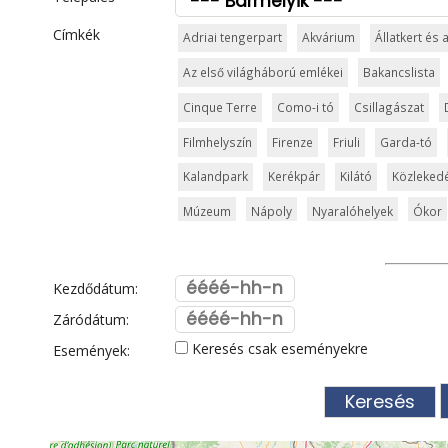
Címkék
Adriai tengerpart
Akvárium
Állatkert és
Az első világháború emlékei
Bakancslista
Cinque Terre
Como-i tó
Csillagászat
Filmhelyszín
Firenze
Friuli
Garda-tó
Kalandpark
Kerékpár
Kilátó
Közleked
Múzeum
Nápoly
Nyaralóhelyek
Ókor
San Marino
Síparadicsom
Strand és für
Szicília
Sziget
Szirt és fok
Szurdok
Kezdődátum:
Toszkán tengerpart
Toszkána
Trentino
Záródátum:
Keresés csak eseményekre
Események:
Városkalauzok
Városok
Vatikán
Velen