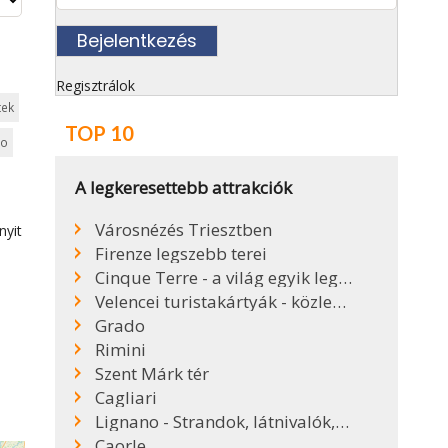
Regisztrálok
tek
TOP 10
lo
A legkeresettebb attrakciók
Városnézés Triesztben
nyit
Firenze legszebb terei
Cinque Terre - a világ egyik legszebb partszakasza
Velencei turistakártyák - közlekedés Velencében
Grado
Rimini
Szent Márk tér
Cagliari
Lignano - Strandok, látnivalók, kirándulóhelyek
Caorle