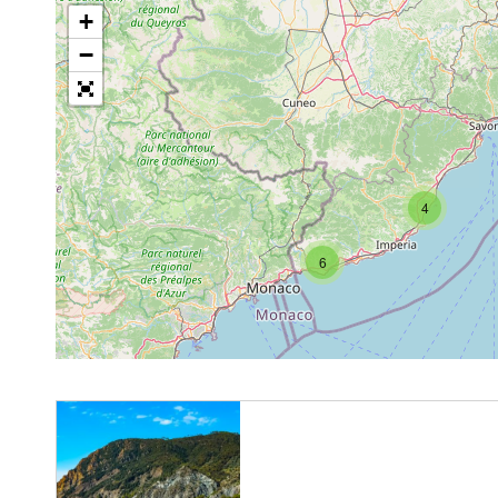
+
−
4
6