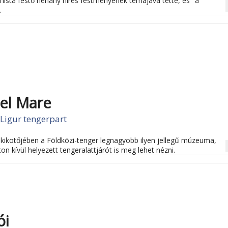
nista festő néhány híres festményének témájává tette, és "a
na
.
el Mare
Ligur tengerpart
ikötőjében a Földközi-tenger legnagyobb ilyen jellegű múzeuma,
na
n kívül helyezett tengeralattjárót is meg lehet nézni.
ói