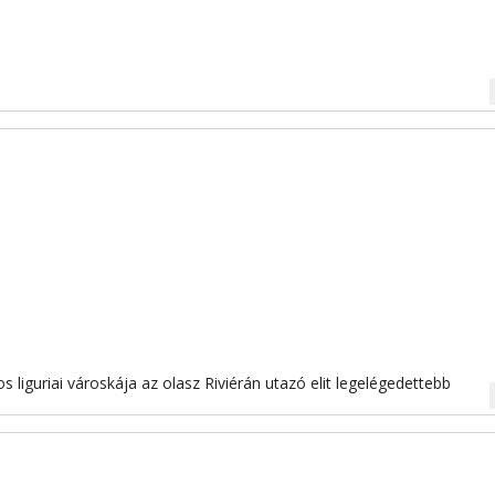
na
 liguriai városkája az olasz Riviérán utazó elit legelégedettebb
na