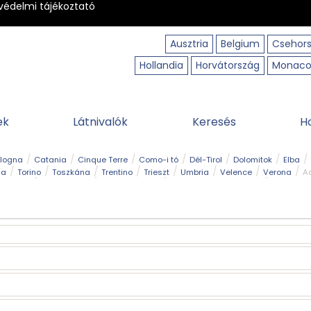
védelmi tájékoztató
Ausztria
Belgium
Csehor
Hollandia
Horvátország
Monac
ek
Látnivalók
Keresés
H
ologna
Catania
Cinque Terre
Como-i tó
Dél-Tirol
Dolomitok
Elba
ia
Torino
Toszkána
Trentino
Trieszt
Umbria
Velence
Verona
Ad
receptek
Filmhelyszín
Hegy és csúcs
I borghi più belli d’Italia
Kalandpa
Park és kert
Szabadidőpark
Szánkópálya
Szentek és ereklyék
Sziget
kség
Vízesés