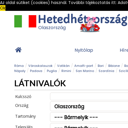
Az oldal sütiket (cookies) használ. További tájékoztatás itt:
Adat
Ok
Olaszország
Nyitólap
Hír
Róma
Városkalauzok
Vatikán
Amalfi-part
Bari
Bibione
B
Nápoly
Padova
Puglia
Rimini
San Marino
Szardínia
Szicíl
Barlang
Bob
Esemény
Ételek és 
LÁTNIVALÓK
Magyar emlékek
Múzeum
Nyaralóhelyek
Ókor
Panoráma út
Tengerpart
Toszkán tengerpart
Túra
Vár és kastély
Világörö
Kulcsszó
Ország
Tartomány
Település