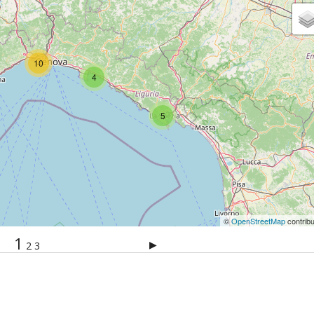
10
4
5
©
OpenStreetMap
contribu
1
▶
2
3