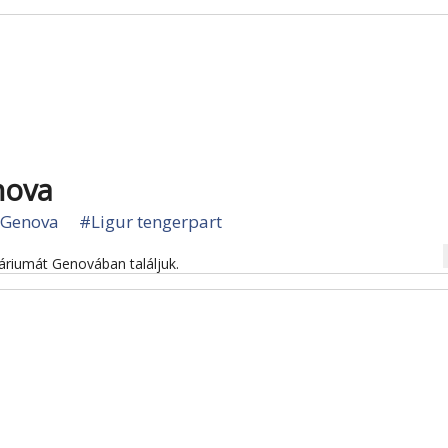
nova
Genova
#Ligur tengerpart
na
riumát Genovában találjuk.