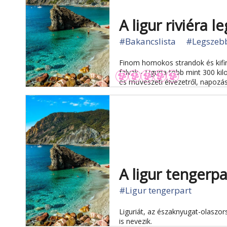
A ligur riviéra 
#Bakancslista
#Legszeb
Finom homokos strandok és kifi
falvak - Liguria több mint 300 ki
és művészeti élvezetről, napozásr
A ligur tengerpa
#Ligur tengerpart
Liguriát, az északnyugat-olaszors
is nevezik.