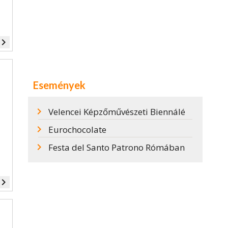
vigate_next
Események
Velencei Képzőművészeti Biennálé
Eurochocolate
Festa del Santo Patrono Rómában
vigate_next