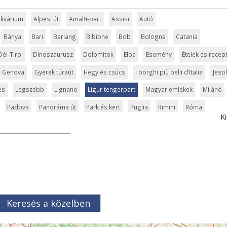
 akvárium
Alpesi út
Amalfi-part
Assisi
Autó
Bánya
Bari
Barlang
Bibione
Bob
Bologna
Catania
Dél-Tirol
Dinoszaurusz
Dolomitok
Elba
Esemény
Ételek és recep
Genova
Gyerek túraút
Hegy és csúcs
I borghi più belli d’Italia
Jeso
és
Legszebb
Lignano
Ligur tengerpart
Magyar emlékek
Milánó
Padova
Panoráma út
Park és kert
Puglia
Rimini
Róma
Ki
dő
Szabadidőpark
Szánkópálya
Szardínia
Szentek és ereklyék
Tavak
Templom és kolostor
Tengerpart
Természet
Torino
Trieszt
Túra
Üdülési kártya
Umbria
Ünnepek
Vár és kastély
ce
Verona
Világörökség
Vízesés
Vízipark
Zöldturista
Keresés a közelben