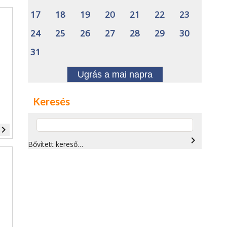
17
18
19
20
21
22
23
24
25
26
27
28
29
30
31
Ugrás a mai napra
Keresés
vigate_next
navigate_next
Bővített kereső…