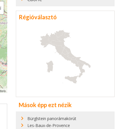
Régióválasztó
tors
Mások épp ezt nézik
Bürglstein panorámakörút
Les-Baux-de-Provence