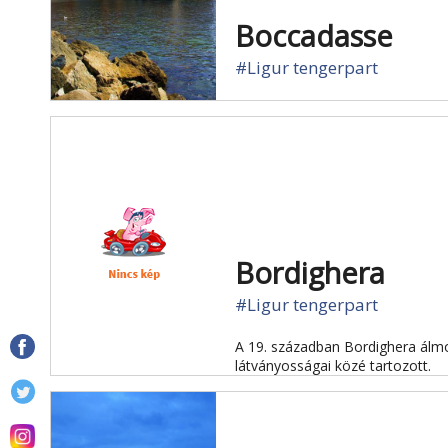
Boccadasse
#Ligur tengerpart
Bordighera
#Ligur tengerpart
A 19. században Bordighera álmos
látványosságai közé tartozott.