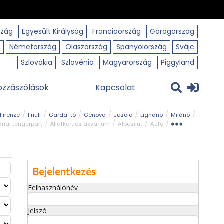
szág
Egyesült Királyság
Franciaország
Görögország
o
Németország
Olaszország
Spanyolország
Svájc
Szlovákia
Szlovénia
Magyarország
Piggyland
ozzászólások
Kapcsolat
Firenze
Friuli
Garda-tó
Genova
Jesolo
Lignano
Milánó
riai tengerpart
Állatkert és akvárium
Alpesi út
Autó
rk
Kerékpár
Kilátó
Legszebb
Ligur tengerpart
Szirt és fok
Szurdok
Tavak
Templom és kolostor
Bejelentkezés
Felhasználónév
Jelszó