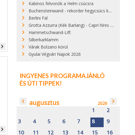
Kabinos felvonók a Helm csúcsra
Buchensteinwand - rekorder hegycsúcs kereszttel
Berlini Fal
Grotta Azzurra (Kék Barlang) - Capri híres látványossága
Hammetschwand-Lift
Silberkarklamm
vigate_next
Várak Bolzano körül
Gyulai Végvári Napok 2026
INGYENES PROGRAMAJÁNLÓ
ÉS ÚTI TIPPEK!
navigate_before
navigate_next
augusztus
2026
1
2
3
4
5
6
7
8
9
vigate_next
10
11
12
13
14
15
16