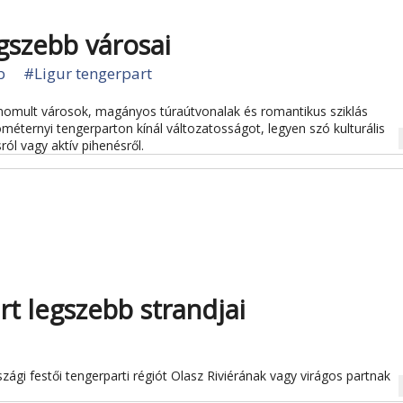
legszebb városai
b
#Ligur tengerpart
nomult városok, magányos túraútvonalak és romantikus sziklás
lométernyi tengerparton kínál változatosságot, legyen szó kulturális
na
ól vagy aktív pihenésről.
rt legszebb strandjai
zági festői tengerparti régiót Olasz Riviérának vagy virágos partnak
na