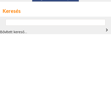
Keresés
navigate_next
Bővített kereső…