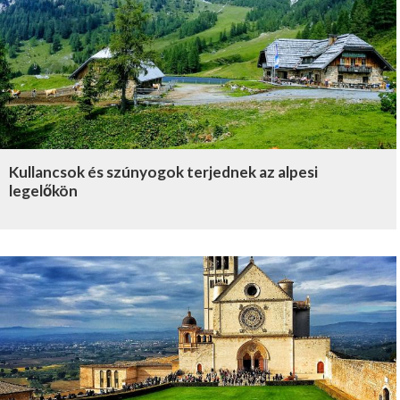
Kullancsok és szúnyogok terjednek az alpesi
legelőkön