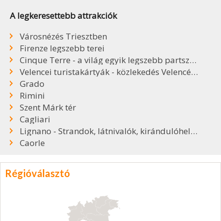
A legkeresettebb attrakciók
Városnézés Triesztben
Firenze legszebb terei
Cinque Terre - a világ egyik legszebb partszakasza
Velencei turistakártyák - közlekedés Velencében
Grado
Rimini
Szent Márk tér
Cagliari
Lignano - Strandok, látnivalók, kirándulóhelyek
Caorle
Régióválasztó