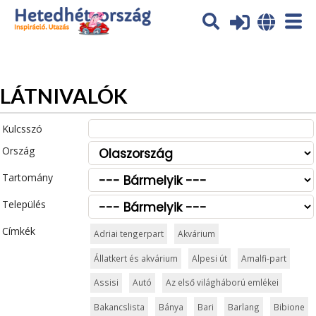
Az oldal sütiket (cookies) használ. További tájékoztatás itt:
Adatvédelmi tájékoztató
Ok
LÁTNIVALÓK
Kulcsszó
Ország
Tartomány
Település
Címkék
Adriai tengerpart
Akvárium
Állatkert és akvárium
Alpesi út
Amalfi-part
Assisi
Autó
Az első világháború emlékei
Bakancslista
Bánya
Bari
Barlang
Bibione