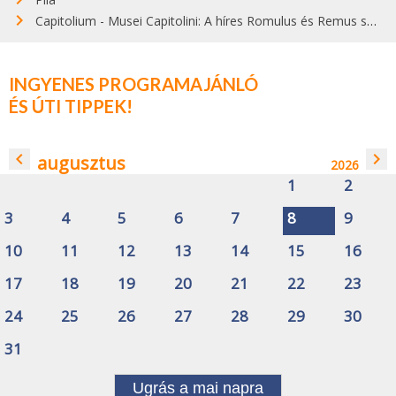
Capitolium - Musei Capitolini: A híres Romulus és Remus szobor őrzője
INGYENES PROGRAMAJÁNLÓ
ÉS ÚTI TIPPEK!
navigate_before
navigate_next
augusztus
2026
1
2
3
4
5
6
7
8
9
10
11
12
13
14
15
16
17
18
19
20
21
22
23
24
25
26
27
28
29
30
31
Ugrás a mai napra