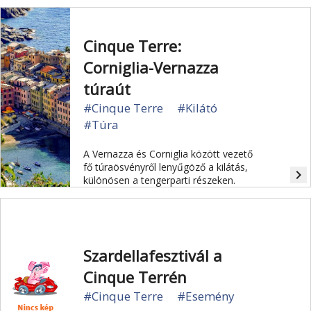
festői táj miatt. A sziklára épült öt
festői városka, amelyeket
gyalogösvény köt össze, megőrizte a
Cinque Terre:
"régi Itáliát" hangulatát. Cinque Terrét
az UNESCO felvette a Világörökség
Corniglia-Vernazza
listájára.
túraút
#Cinque Terre
#Kilátó
#Túra
A Vernazza és Corniglia között vezető
fő túraösvényről lenyűgöző a kilátás,
navigate_next
különösen a tengerparti részeken.
Szardellafesztivál a
Cinque Terrén
#Cinque Terre
#Esemény