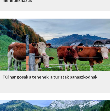
menedékházak
Túl hangosak a tehenek, a turisták panaszkodnak