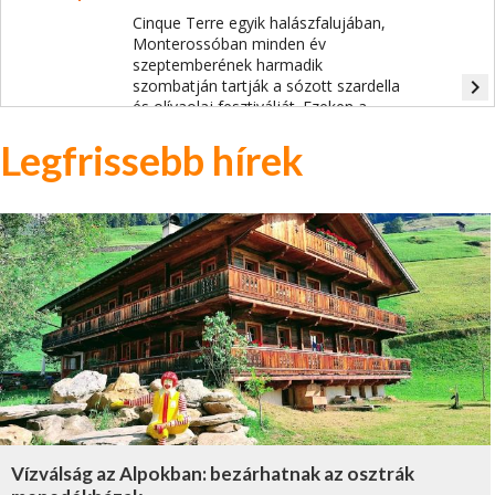
Cinque Terre egyik halászfalujában,
Monterossóban minden év
szeptemberének harmadik
navigate_next
szombatján tartják a sózott szardella
és olívaolaj fesztiválját. Ezeken a
napokon minden a kis halakról szól a
Legfrissebb hírek
faluban, a helyi halászok büszkén
kóstoltatják a legfinomabb szardellás
fogásokat.
Vízválság az Alpokban: bezárhatnak az osztrák