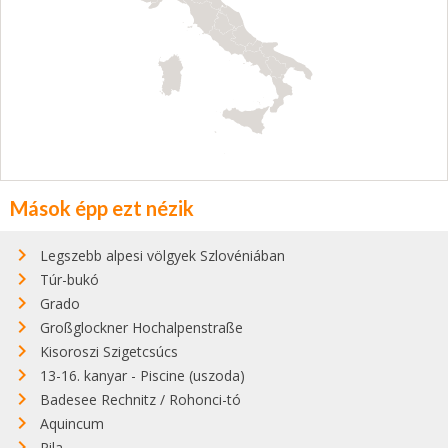
Mások épp ezt nézik
Legszebb alpesi völgyek Szlovéniában
Túr-bukó
Grado
Großglockner Hochalpenstraße
Kisoroszi Szigetcsúcs
13-16. kanyar - Piscine (uszoda)
Badesee Rechnitz / Rohonci-tó
Aquincum
Pila