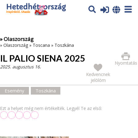
Az oldal sütiket (cookies) használ. További tájékoztatás itt:
Adatvédelmi tájékoztató
Ok
» Olaszország
»
Olaszország
»
Toscana
»
Toszkána
IL PALIO SIENA 2025
Nyomtatás
2025. augusztus 16.
Kedvencnek
jelölöm
Esemény
Toszkána
Ezt a helyet még nem értékelték. Legyél Te az első: