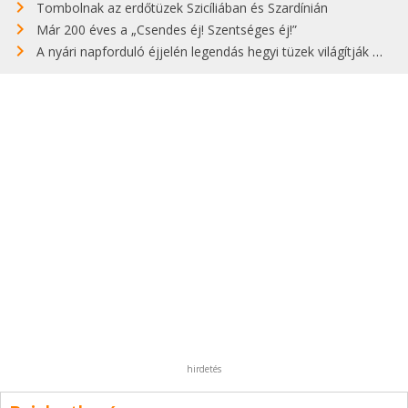
Tombolnak az erdőtüzek Szicíliában és Szardínián
Már 200 éves a „Csendes éj! Szentséges éj!”
A nyári napforduló éjjelén legendás hegyi tüzek világítják meg Zugspitzét
hirdetés