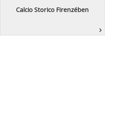
Calcio Storico Firenzében
navigate_next