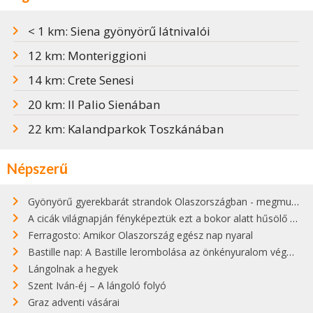
< 1 km: Siena gyönyörű látnivalói
12 km: Monteriggioni
14 km: Crete Senesi
20 km: Il Palio Sienában
22 km: Kalandparkok Toszkánában
Népszerű
Gyönyörű gyerekbarát strandok Olaszországban - megmutatjuk a 15 legjobbat
A cicák világnapján fényképeztük ezt a bokor alatt hűsölő cicát Kisorosziban
Ferragosto: Amikor Olaszország egész nap nyaral
Bastille nap: A Bastille lerombolása az önkényuralom végét jelentette
Lángolnak a hegyek
Szent Iván-éj – A lángoló folyó
Graz adventi vásárai