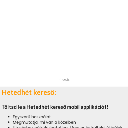
hirdetés
Hetedhét kereső:
Töltsd le a Hetedhét kereső mobil applikációt!
Egyszerű használat
Megmutatja, mi van a közelben
Utazáshoz nélkülözhetetlen: Magyar és külföldi úticélok