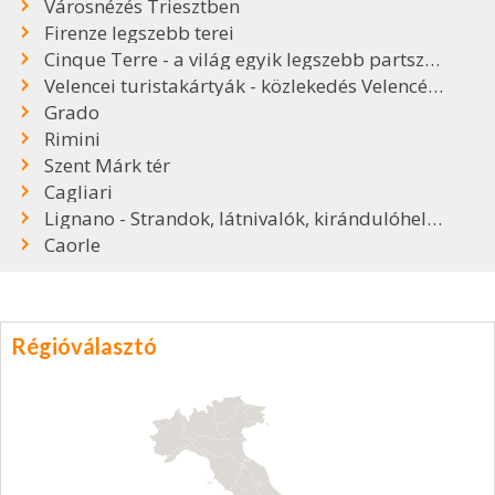
Városnézés Triesztben
Firenze legszebb terei
Cinque Terre - a világ egyik legszebb partszakasza
Velencei turistakártyák - közlekedés Velencében
Grado
Rimini
Szent Márk tér
Cagliari
Lignano - Strandok, látnivalók, kirándulóhelyek
Caorle
Régióválasztó