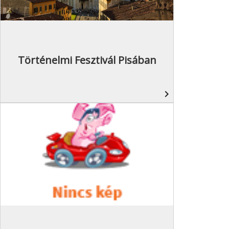
Történelmi Fesztivál Pisában
navigate_next