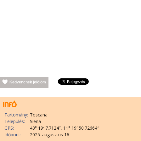
Kedvencnek jelölöm
Tartomány:
Toscana
Település:
Siena
GPS:
43° 19′ 7.7124″, 11° 19′ 50.72664″
Időpont:
2025. augusztus 16.