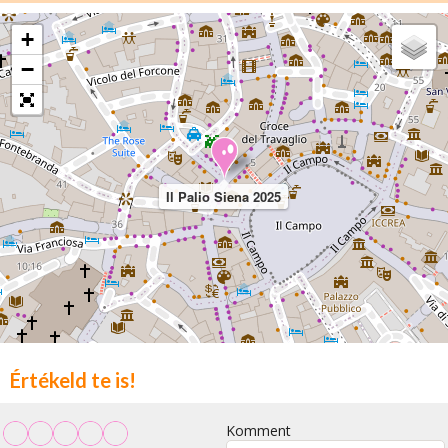
+
−
Il Palio Siena 2025
Értékeld te is!
Komment