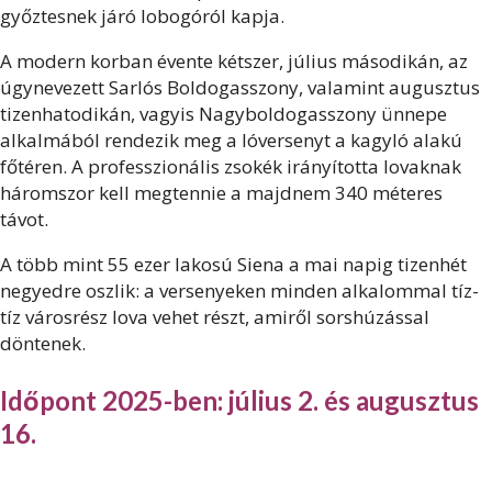
győztesnek járó lobogóról kapja.
A modern korban évente kétszer, július másodikán, az
úgynevezett Sarlós Boldogasszony, valamint augusztus
tizenhatodikán, vagyis Nagyboldogasszony ünnepe
alkalmából rendezik meg a lóversenyt a kagyló alakú
főtéren. A professzionális zsokék irányította lovaknak
háromszor kell megtennie a majdnem 340 méteres
távot.
A több mint 55 ezer lakosú Siena a mai napig tizenhét
negyedre oszlik: a versenyeken minden alkalommal tíz-
tíz városrész lova vehet részt, amiről sorshúzással
döntenek.
Időpont 2025-ben: július 2. és augusztus
16.