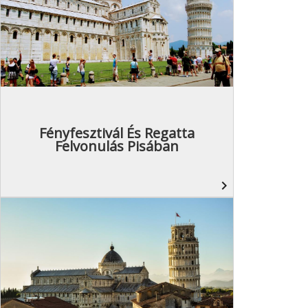
Fényfesztivál És Regatta
Felvonulás Pisában
navigate_next