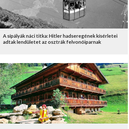
A sípályák náci titka: Hitler hadseregének kísérletei
adtak lendületet az osztrák felvonóiparnak