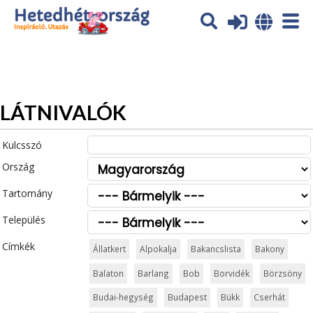
Az oldal sütiket (cookies) használ. További tájékoztatás itt:
Adatvédelmi tájékoztató
Ok
LÁTNIVALÓK
Kulcsszó
Ország
Tartomány
Település
Címkék
Állatkert
Alpokalja
Bakancslista
Bakony
Balaton
Barlang
Bob
Borvidék
Börzsöny
Budai-hegység
Budapest
Bükk
Cserhát