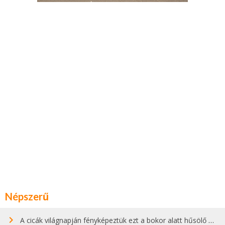
Népszerű
A cicák világnapján fényképeztük ezt a bokor alatt hűsölő cicát Kisorosziban