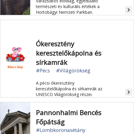
Varázslatos élővilág, egyedülálló
természeti és kulturális értékek a
navigate_next
Hortobágyi Nemzeti Parkban.
Ókeresztény
keresztelőkápolna és
sírkamrák
#Pécs
#Világörökség
A pécsi ókeresztény
keresztelőkápolna és sírkamrák az
navigate_next
UNESCO Világörökség részei.
Pannonhalmi Bencés
Főpátság
#Lombkoronasétány