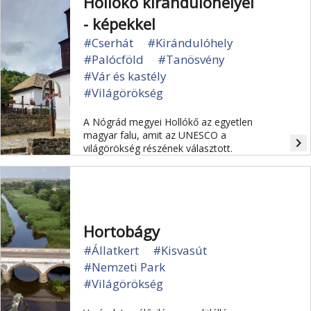
Hollókő kirándulóhelyei
- képekkel
#Cserhát
#Kirándulóhely
#Palócföld
#Tanösvény
#Vár és kastély
#Világörökség
A Nógrád megyei Hollókő az egyetlen
magyar falu, amit az UNESCO a
navigate_next
világörökség részének választott.
Hortobágy
#Állatkert
#Kisvasút
#Nemzeti Park
#Világörökség