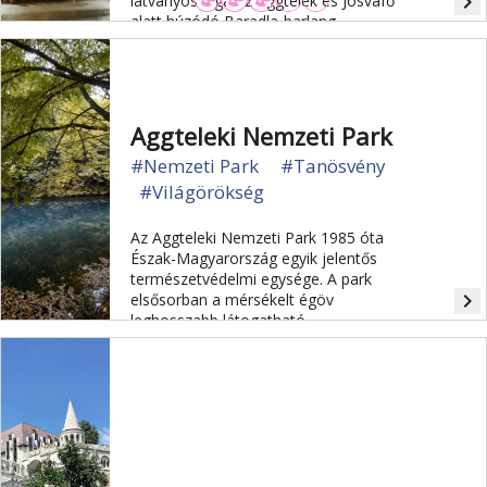
navigate_next
látványossága az Aggtelek és Jósvafő
alatt húzódó Baradla-barlang.
Aggteleki Nemzeti Park
#Nemzeti Park
#Tanösvény
#Világörökség
Az Aggteleki Nemzeti Park 1985 óta
Észak-Magyarország egyik jelentős
természetvédelmi egysége. A park
navigate_next
elsősorban a mérsékelt égöv
leghosszabb látogatható
cseppkőbarlangja, a 25 kilométeres
Baradla-barlang révén vált ismertté
az egész világon.