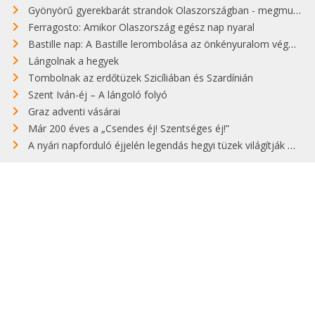
Gyönyörű gyerekbarát strandok Olaszországban - megmutatjuk a 15 legjobbat
Ferragosto: Amikor Olaszország egész nap nyaral
Bastille nap: A Bastille lerombolása az önkényuralom végét jelentette
Lángolnak a hegyek
Tombolnak az erdőtüzek Szicíliában és Szardínián
Szent Iván-éj – A lángoló folyó
Graz adventi vásárai
Már 200 éves a „Csendes éj! Szentséges éj!”
A nyári napforduló éjjelén legendás hegyi tüzek világítják meg Zugspitzét