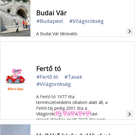
Budai Vár
#Budapest
#Világörökség
navigate_next
A Budai Vár látnivalói.
Fertő tó
#Fertő tó
#Tavak
#Világörökség
A Fertő tó 1977 óta
természetvédelmi oltalom alatt áll, a
Fertő-táj pedig 2001 óta a
navigate_next
Világörökség része. A Fertő tavi
strand átépítés miatt 2019 óta nem
látogatható.