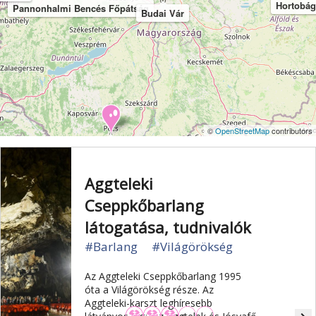
Hortobág
Pannonhalmi Bencés Főpátság
Vértes
Veszprém
Világörökség
Visegrád
Budai Vár
Vízesés
Zala
Zemplén
Zselic
©
OpenStreetMap
contributors
Ókeresztény keresztelőkápolna és sírkamrák
Aggteleki
Cseppkőbarlang
látogatása, tudnivalók
#Barlang
#Világörökség
Az Aggteleki Cseppkőbarlang 1995
óta a Világörökség része. Az
Aggteleki-karszt leghíresebb