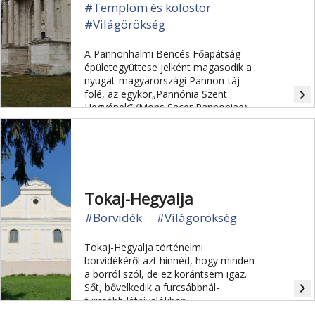
#Templom és kolostor
#Világörökség
A Pannonhalmi Bencés Főapátság
épületegyüttese jelként magasodik a
nyugat-magyarországi Pannon-táj
navigate_next
fölé, az egykor„Pannónia Szent
Hegyének” (Mons Sacer Pannoniae)
nevezett dombon.
Tokaj-Hegyalja
#Borvidék
#Világörökség
Tokaj-Hegyalja történelmi
borvidékéről azt hinnéd, hogy minden
a borról szól, de ez korántsem igaz.
navigate_next
Sőt, bővelkedik a furcsábbnál-
furcsább látnivalókban.