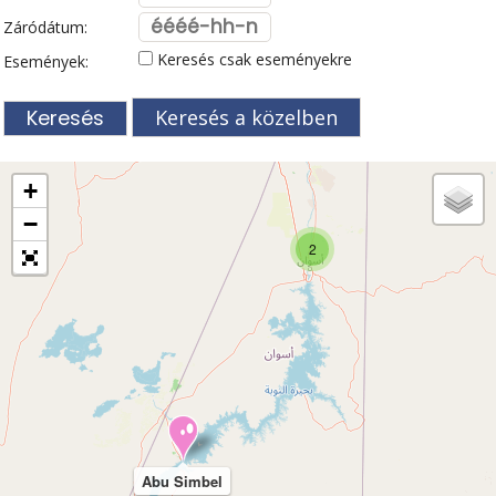
Záródátum:
Keresés csak eseményekre
Események:
Keresés a közelben
+
−
2
Abu Simbel