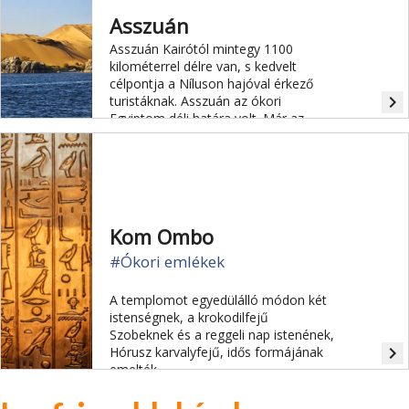
Asszuán
Asszuán Kairótól mintegy 1100
kilométerrel délre van, s kedvelt
célpontja a Níluson hajóval érkező
navigate_next
turistáknak. Asszuán az ókori
Egyiptom déli határa volt. Már az
Óbirodalomban jelentős kereskedelmi
központ volt, a térségben talált
gránitot a Gízában lévő piramisok
építéséhez használták fel.
Kom Ombo
#Ókori emlékek
A templomot egyedülálló módon két
istenségnek, a krokodilfejű
Szobeknek és a reggeli nap istenének,
navigate_next
Hórusz karvalyfejű, idős formájának
emelték.