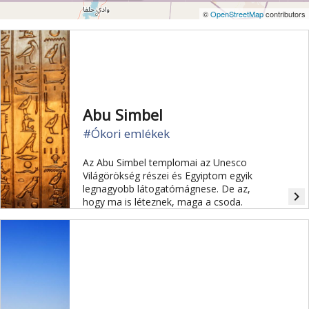
©
OpenStreetMap
contributors
Abu Simbel
#Ókori emlékek
Az Abu Simbel templomai az Unesco
Világörökség részei és Egyiptom egyik
legnagyobb látogatómágnese. De az,
navigate_next
hogy ma is léteznek, maga a csoda.