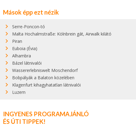
Mások épp ezt nézik
Serre-Poncon-tó
Malta Hochalmstraße: Kölnbrein gát, Airwalk kilátó
Piran
Euboia (Évia)
Alhambra
Bázel látnivalói
Wassererlebniswelt Moschendorf
Bobpályák a Balaton közelében
Klagenfurt kihagyhatatlan látnivalói
Luzern
INGYENES PROGRAMAJÁNLÓ
ÉS ÚTI TIPPEK!