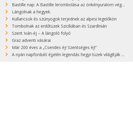
Bastille nap: A Bastille lerombolása az önkényuralom végét jelentette
Lángolnak a hegyek
Kullancsok és szúnyogok terjednek az alpesi legelőkön
Tombolnak az erdőtüzek Szicíliában és Szardínián
Szent Iván-éj – A lángoló folyó
Graz adventi vásárai
Már 200 éves a „Csendes éj! Szentséges éj!”
A nyári napforduló éjjelén legendás hegyi tüzek világítják meg Zugspitzét