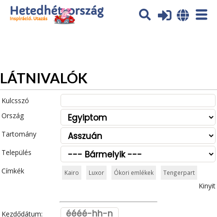
Az oldal sütiket (cookies) használ. További tájékoztatás itt:
Adatvédelmi tájékoztató
Ok
LÁTNIVALÓK
Kulcsszó
Ország
Tartomány
Település
Címkék
Kairo
Luxor
Ókori emlékek
Tengerpart
Kinyit
Kezdődátum: