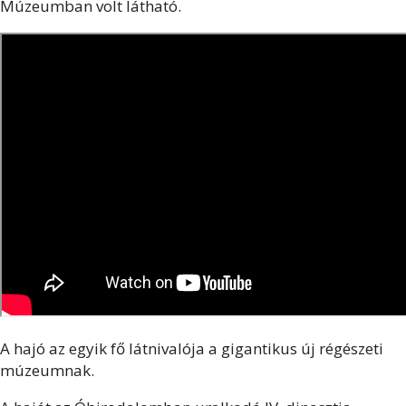
Múzeumban volt látható.
A hajó az egyik fő látnivalója a gigantikus új régészeti
múzeumnak.