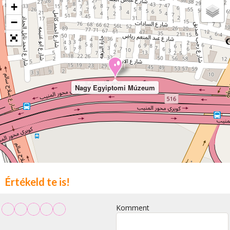
+
−
Nagy Egyiptomi Múzeum
Értékeld te is!
Komment