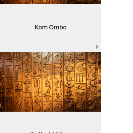
Kom Ombo
navigate_next