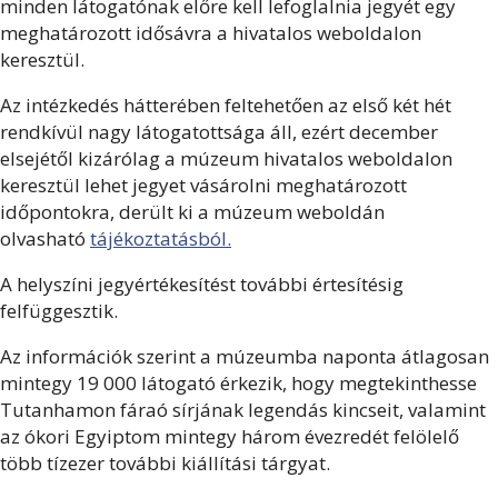
minden látogatónak előre kell lefoglalnia jegyét egy
meghatározott idősávra a hivatalos weboldalon
keresztül.
Az intézkedés hátterében feltehetően az első két hét
rendkívül nagy látogatottsága áll, ezért december
elsejétől kizárólag a múzeum hivatalos weboldalon
keresztül lehet jegyet vásárolni meghatározott
időpontokra, derült ki a múzeum weboldán
olvasható
tájékoztatásból.
A helyszíni jegyértékesítést további értesítésig
felfüggesztik.
Az információk szerint a múzeumba naponta átlagosan
mintegy 19 000 látogató érkezik, hogy megtekinthesse
Tutanhamon fáraó sírjának legendás kincseit, valamint
az ókori Egyiptom mintegy három évezredét felölelő
több tízezer további kiállítási tárgyat.