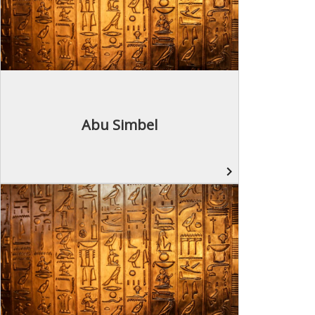
Abu Simbel
navigate_next