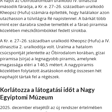
A hajót az Óbirodalomban uralkodó IV. dinasztia
második fáraója, a Kr. e. 27–26. században uralkodó
Kheopsz (Hufu) számára építették, hogy halálakor azon
utazhasson a túlvilágra Ré napistennel. A bárkát több
mint ezer darabra szedve temették el a fáraó piramisa
közelében mészkőtömbökkel fedett sírokba.
A Kr. e. 27–26. században uralkodó Kheopsz (Hufu) a IV.
dinasztia 2. uralkodója volt. Uralma a hatalom
csúcspontját jelentette az Óbirodalom korában, gízai
piramisa (sírja) a legnagyobb piramis, amelynek
magassága eléri a 146,5 métert. A nagypiramis
közelében folytatott ásatásokon eddig összesen hét
naphajót tártak fel a régészek.
Korlátozza a látogatási időt a Nagy
Egyiptomi Múzeum
2025. december elsejétől az új rendszer értelmében