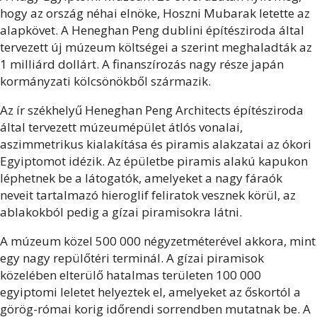
hogy az ország néhai elnöke, Hoszni Mubarak letette az
alapkövet. A Heneghan Peng dublini építésziroda által
tervezett új múzeum költségei a szerint meghaladták az
1 milliárd dollárt. A finanszírozás nagy része japán
kormányzati kölcsönökből származik.
Az ír székhelyű Heneghan Peng Architects építésziroda
által tervezett múzeumépület átlós vonalai,
aszimmetrikus kialakítása és piramis alakzatai az ókori
Egyiptomot idézik. Az épületbe piramis alakú kapukon
léphetnek be a látogatók, amelyeket a nagy fáraók
neveit tartalmazó hieroglif feliratok vesznek körül, az
ablakokból pedig a gízai piramisokra látni.
A múzeum közel 500 000 négyzetméterével akkora, mint
egy nagy repülőtéri terminál. A gízai piramisok
közelében elterülő hatalmas területen 100 000
egyiptomi leletet helyeztek el, amelyeket az őskortól a
görög-római korig időrendi sorrendben mutatnak be. A