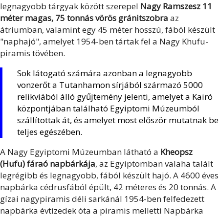
legnagyobb tárgyak között szerepel
Nagy Ramszesz 11
méter magas, 75 tonnás vörös gránitszobra
az
átriumban, valamint egy 45 méter hosszú, fából készült
"naphajó", amelyet 1954-ben tártak fel a Nagy Khufu-
piramis tövében.
Sok látogató számára azonban a legnagyobb
vonzerőt a Tutanhamon sírjából származó 5000
relikviából álló gyűjtemény jelenti, amelyet a Kairó
központjában található Egyiptomi Múzeumból
szállítottak át, és amelyet most először mutatnak be
teljes egészében.
A Nagy Egyiptomi Múzeumban látható a
Kheopsz
(Hufu) fáraó napbárkája
, az Egyiptomban valaha talált
legrégibb és legnagyobb, fából készült hajó. A 4600 éves
napbárka cédrusfából épült, 42 méteres és 20 tonnás. A
gízai nagypiramis déli sarkánál 1954-ben felfedezett
napbárka évtizedek óta a piramis melletti Napbárka