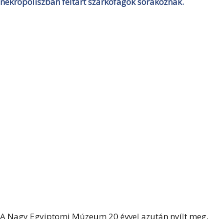
nekropoliszban feltárt szarkofágok sorakoznak.
A Nagy Egyiptomi Múzeum 20 évvel azután nyílt meg,