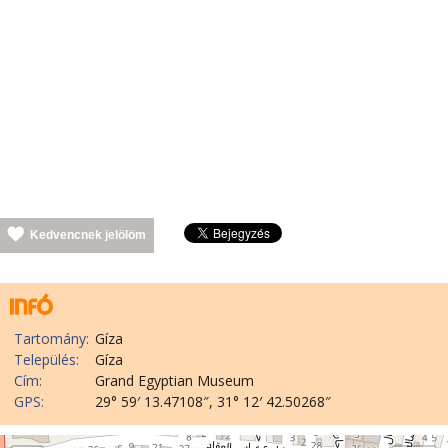
Kedvencnek jelölöm
Tartomány:
Gíza
Település:
Gíza
Cím:
Grand Egyptian Museum
GPS:
29° 59′ 13.47108″, 31° 12′ 42.50268″