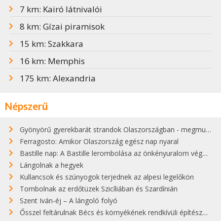
7 km: Kairó látnivalói
8 km: Gízai piramisok
15 km: Szakkara
16 km: Memphis
175 km: Alexandria
Népszerű
Gyönyörű gyerekbarát strandok Olaszországban - megmutatjuk a 15 legjobbat
Ferragosto: Amikor Olaszország egész nap nyaral
Bastille nap: A Bastille lerombolása az önkényuralom végét jelentette
Lángolnak a hegyek
Kullancsok és szúnyogok terjednek az alpesi legelőkön
Tombolnak az erdőtüzek Szicíliában és Szardínián
Szent Iván-éj – A lángoló folyó
Ősszel feltárulnak Bécs és környékének rendkívüli építészeti kincsei