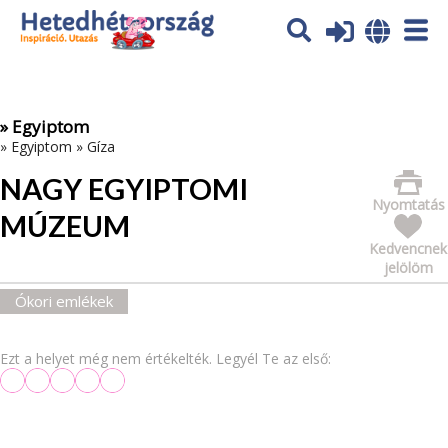
Az oldal sütiket (cookies) használ. További tájékoztatás itt:
Adatvédelmi tájékoztató
Ok
» Egyiptom
»
Egyiptom
»
Gíza
NAGY EGYIPTOMI
Nyomtatás
MÚZEUM
Kedvencnek
jelölöm
Ókori emlékek
Ezt a helyet még nem értékelték. Legyél Te az első: