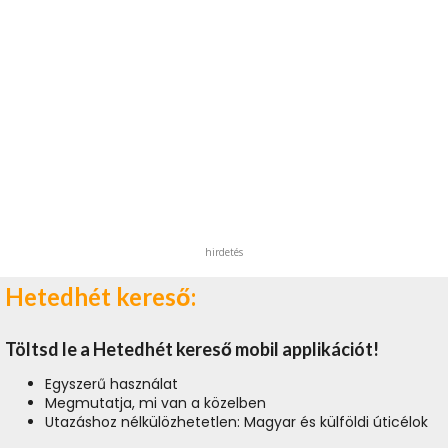
hirdetés
Hetedhét kereső:
Töltsd le a Hetedhét kereső mobil applikációt!
Egyszerű használat
Megmutatja, mi van a közelben
Utazáshoz nélkülözhetetlen: Magyar és külföldi úticélok