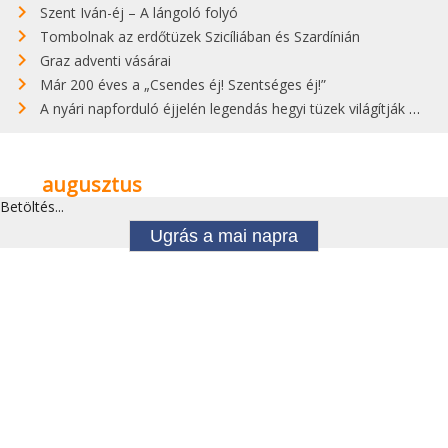
Szent Iván-éj – A lángoló folyó
Tombolnak az erdőtüzek Szicíliában és Szardínián
Graz adventi vásárai
Már 200 éves a „Csendes éj! Szentséges éj!”
A nyári napforduló éjjelén legendás hegyi tüzek világítják meg Zugspitzét
augusztus
Betöltés...
Ugrás a mai napra