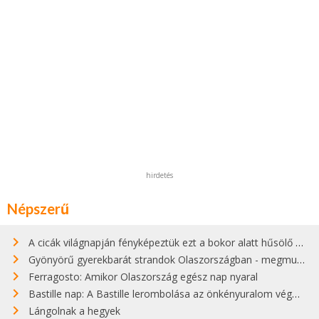
hirdetés
Népszerű
A cicák világnapján fényképeztük ezt a bokor alatt hűsölő cicát Kisorosziban
Gyönyörű gyerekbarát strandok Olaszországban - megmutatjuk a 15 legjobbat
Ferragosto: Amikor Olaszország egész nap nyaral
Bastille nap: A Bastille lerombolása az önkényuralom végét jelentette
Lángolnak a hegyek