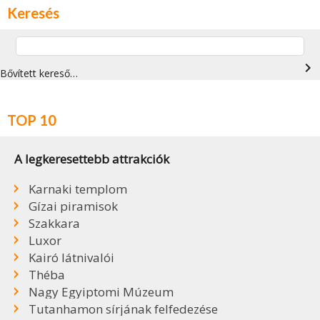
Keresés
navigate_next
Bővített kereső…
TOP 10
A legkeresettebb attrakciók
Karnaki templom
Gízai piramisok
Szakkara
Luxor
Kairó látnivalói
Théba
Nagy Egyiptomi Múzeum
Tutanhamon sírjának felfedezése