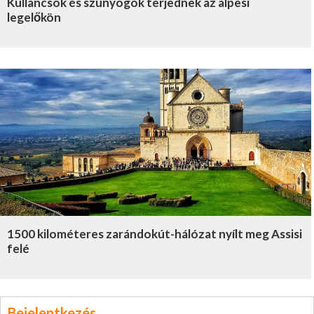
Kullancsok és szúnyogok terjednek az alpesi
legelőkön
1500 kilométeres zarándokút-hálózat nyílt meg Assisi
felé
Bejelentkezés