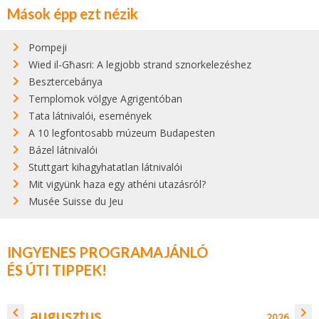
Mások épp ezt nézik
Pompeji
Wied il-Għasri: A legjobb strand sznorkelezéshez
Besztercebánya
Templomok völgye Agrigentóban
Tata látnivalói, események
A 10 legfontosabb múzeum Budapesten
Bázel látnivalói
Stuttgart kihagyhatatlan látnivalói
Mit vigyünk haza egy athéni utazásról?
Musée Suisse du Jeu‎
INGYENES PROGRAMAJÁNLÓ
ÉS ÚTI TIPPEK!
navigate_before
navigate_next
augusztus
2026