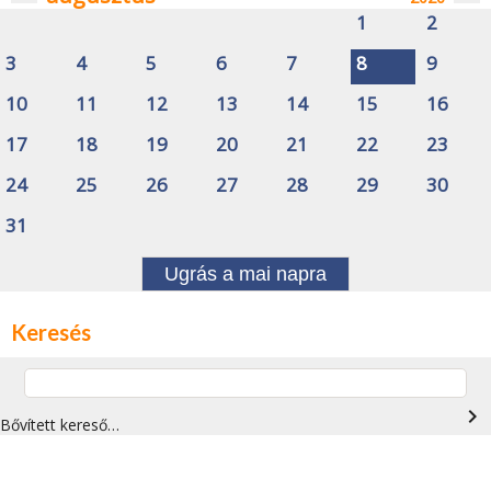
1
2
3
4
5
6
7
8
9
10
11
12
13
14
15
16
17
18
19
20
21
22
23
24
25
26
27
28
29
30
31
Ugrás a mai napra
Keresés
navigate_next
Bővített kereső…