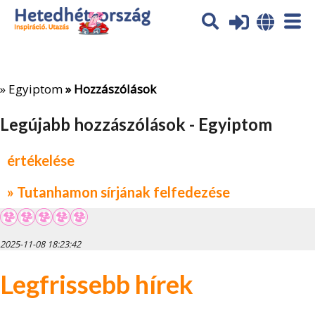
Az oldal sütiket (cookies) használ. További tájékoztatás itt:
Adatvédelmi tájékoztató
Ok
»
Egyiptom
» Hozzászólások
Legújabb hozzászólások - Egyiptom
értékelése
» Tutanhamon sírjának felfedezése
2025-11-08 18:23:42
Legfrissebb hírek