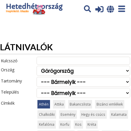
Az oldal sütiket (cookies) használ. További tájékoztatás itt:
Adatvédelmi tájékoztató
Ok
LÁTNIVALÓK
Kulcsszó
Ország
Tartomány
Település
Címkék
Athén
Attika
Bakancslista
Bizánci emlékek
Chalkidiki
Esemény
Hegy és csúcs
Kalamata
Kefalónia
Korfu
Kos
Kréta