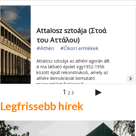
Attalosz sztoája (Στοά
του Αττάλου)
#Athén
#Ókori emlékek
Attalosz sztoája az athéni agorán állt.
A ma látható épület egy1952-1956
között épült rekonstrukció, amely az
navigate_next
athéni demokráciát bemutató
múzeumként funkcionál.
▶
1
2
3
Legfrissebb hírek