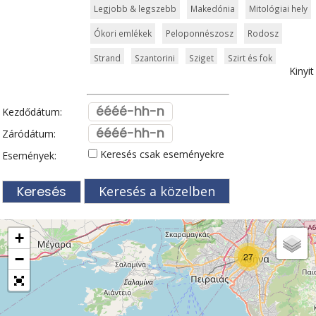
Legjobb & legszebb
Makedónia
Mitológiai hely
Ókori emlékek
Peloponnészosz
Rodosz
Strand
Szantorini
Sziget
Szirt és fok
Kinyit
Szkiathosz
Templom és kolostor
Tengerpart
Thessaloniki
Városkalauzok
Világörökség
Kezdődátum:
Zagori
Zakynthos
Zöldturista
Záródátum:
Keresés csak eseményekre
Események:
Keresés a közelben
+
−
27