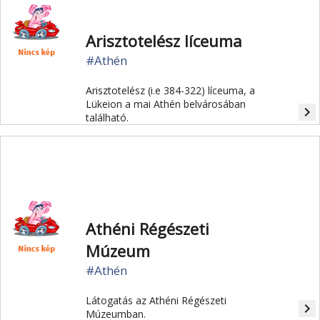
Arisztotelész líceuma
#Athén
Arisztotelész (i.e 384-322) líceuma, a
Lükeion a mai Athén belvárosában
navigate_next
található.
Athéni Régészeti
Múzeum
#Athén
Látogatás az Athéni Régészeti
navigate_next
Múzeumban.