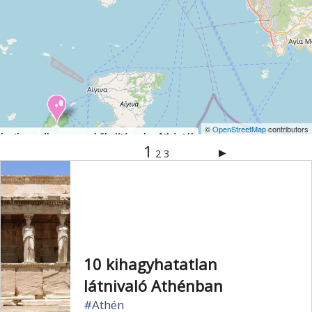
©
OpenStreetMap
contributors
zigeti paradicsom egy kőhajításnyira Athéntól
1
▶
2
3
10 kihagyhatatlan
látnivaló Athénban
#Athén