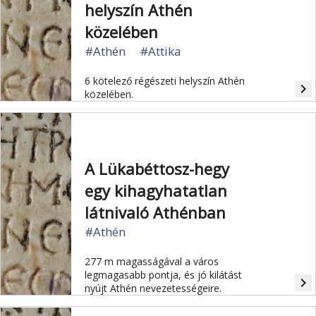
helyszín Athén
közelében
#Athén
#Attika
6 kötelező régészeti helyszín Athén
navigate_next
közelében.
A Lükabéttosz-hegy
egy kihagyhatatlan
látnivaló Athénban
#Athén
277 m magasságával a város
legmagasabb pontja, és jó kilátást
navigate_next
nyújt Athén nevezetességeire.