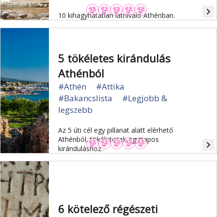
navigate_next
10 kihagyhatatlan látnivaló Athénban.
5 tökéletes kirándulás
Athénból
#Athén
#Attika
#Bakancslista
#Legjobb &
legszebb
Az 5 úti cél egy pillanat alatt elérhető
Athénból, tökéletesek egynapos
navigate_next
kiránduláshoz.
6 kötelező régészeti