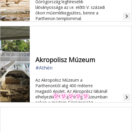
Görögország leghíresebb
látványossága az i.e. előtti V. századi
ókori műemlékegyüttes, benne a
navigate_next
Parthenon templommal.
Akropolisz Múzeum
#Athén
Az Akropolisz Múzeum a
Parthenontól alig 400 méterre
magasló épület. Az Akropolisz lábánál
navigate_next
elhelyezkedő csupa üveg múzeumban
sokan a modern Görögország
jelképét látják.