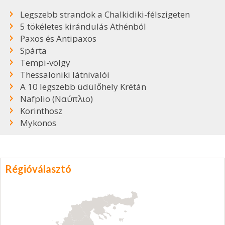
Legszebb strandok a Chalkidiki-félszigeten
5 tökéletes kirándulás Athénból
Paxos és Antipaxos
Spárta
Tempi-völgy
Thessaloniki látnivalói
A 10 legszebb üdülőhely Krétán
Nafplio (Ναύπλιο)
Korinthosz
Mykonos
Régióválasztó