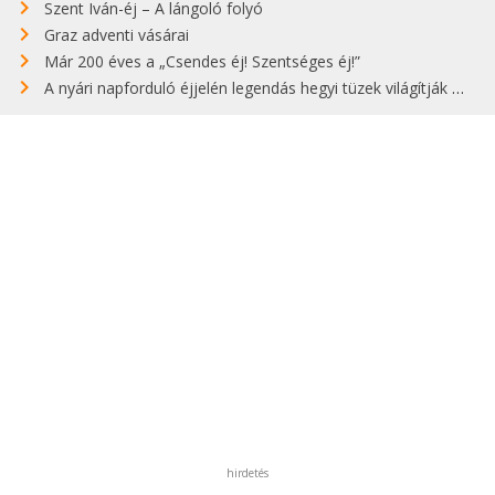
Szent Iván-éj – A lángoló folyó
Graz adventi vásárai
Már 200 éves a „Csendes éj! Szentséges éj!”
A nyári napforduló éjjelén legendás hegyi tüzek világítják meg Zugspitzét
hirdetés