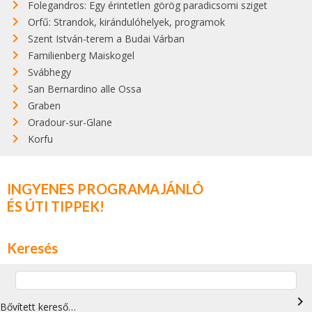
Folegandros: Egy érintetlen görög paradicsomi sziget
Orfű: Strandok, kirándulóhelyek, programok
Szent István-terem a Budai Várban
Familienberg Maiskogel
Svábhegy
San Bernardino alle Ossa
Graben
Oradour-sur-Glane
Korfu
INGYENES PROGRAMAJÁNLÓ
ÉS ÚTI TIPPEK!
Keresés
navigate_next
Bővített kereső…