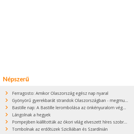
Népszerű
Ferragosto: Amikor Olaszország egész nap nyaral
Gyönyörű gyerekbarát strandok Olaszországban - megmutatjuk a 15 legjobbat
Bastille nap: A Bastille lerombolása az önkényuralom végét jelentette
Lángolnak a hegyek
Pompejiben kiállították az ókori világ elveszett híres szobrának másolatát
Tombolnak az erdőtüzek Szicíliában és Szardínián