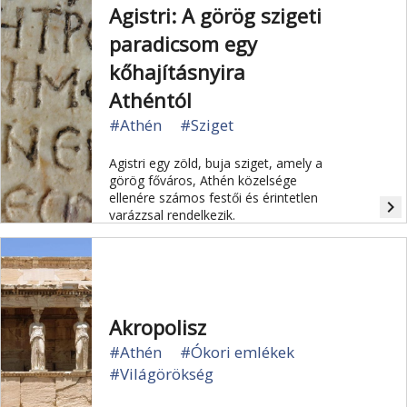
Agistri: A görög szigeti
paradicsom egy
kőhajításnyira
Athéntól
#Athén
#Sziget
Agistri egy zöld, buja sziget, amely a
görög főváros, Athén közelsége
ellenére számos festői és érintetlen
navigate_next
varázzsal rendelkezik.
Akropolisz
#Athén
#Ókori emlékek
#Világörökség