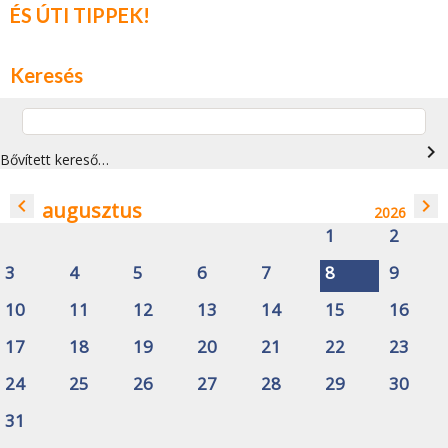
ÉS ÚTI TIPPEK!
Keresés
navigate_next
Bővített kereső…
navigate_before
navigate_next
augusztus
2026
1
2
3
4
5
6
7
8
9
10
11
12
13
14
15
16
17
18
19
20
21
22
23
24
25
26
27
28
29
30
31