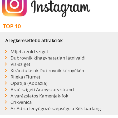
TOP 10
A legkeresettebb attrakciók
Mljet a zöld sziget
Dubrovnik kihagyhatatlan látnivalói
Vis-sziget
Kirándulások Dubrovnik környékén
Rijeka (Fiume)
Opatija (Abbázia)
Brač-szigeti Aranyszarv strand
A varázslatos Kamenjak-fok
Crikvenica
Az Adria lenyűgöző szépsége a Kék-barlang