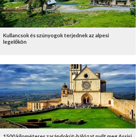
Kullancsok és szúnyogok terjednek az alpesi
legelőkön
1500 kilométeres zarándokút-hálózat nyílt meg Assisi