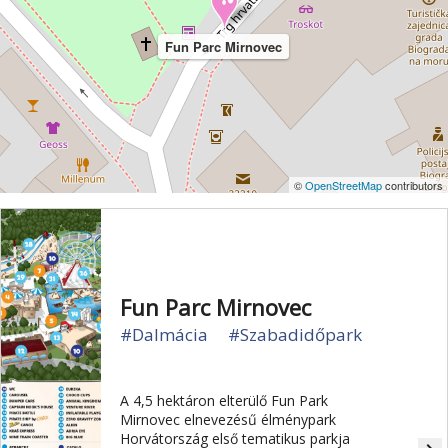
Fun Parc Mirnovec
©
OpenStreetMap
contributors
Fun Parc Mirnovec
#Dalmácia
#Szabadidőpark
A 4,5 hektáron elterülő Fun Park
Mirnovec elnevezésű élménypark
Horvátország első tematikus parkja