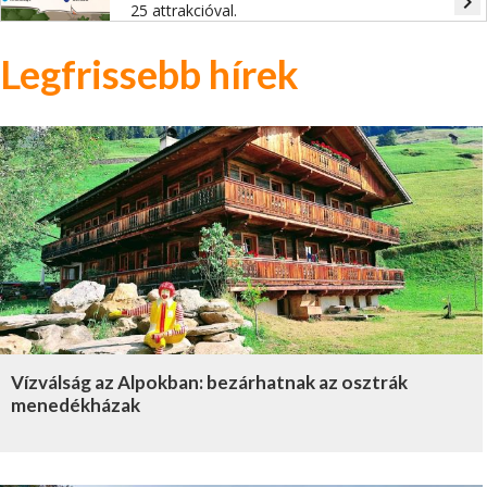
navigate_next
25 attrakcióval.
Legfrissebb hírek
Vízválság az Alpokban: bezárhatnak az osztrák
menedékházak