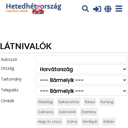
Az oldal sütiket (cookies) használ. További tájékoztatás itt:
Adatvédelmi tájékoztató
Ok
LÁTNIVALÓK
Kulcsszó
Ország
Tartomány
Település
Címkék
Állatvilág
Bakancslista
Bánya
Barlang
Dalmácia
Dubrovnik
Esemény
Hegy és csúcs
Isztria
Kerékpár
Kilátás