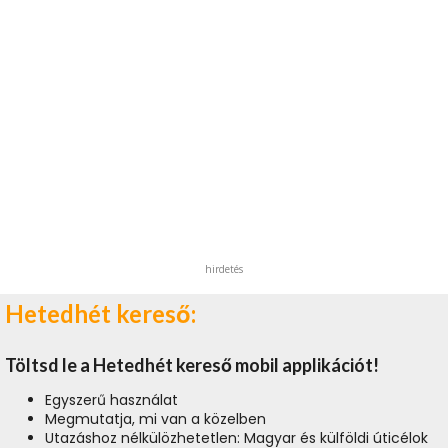
hirdetés
Hetedhét kereső:
Töltsd le a Hetedhét kereső mobil applikációt!
Egyszerű használat
Megmutatja, mi van a közelben
Utazáshoz nélkülözhetetlen: Magyar és külföldi úticélok