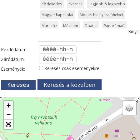
Közlekedés
Kvarner
Legjobb & legszebb
Magyar kapcsolat
Monarchia nyaralóhelyei
Muraköz
Múzeum
Opatija
Panorámaút
Kinyit
Pelješac
Poreč
Pula
Rijeka
Rovinj
Split
Szabadidőpark
Szigetek
Szlavónia
Kezdődátum:
Templom és kolostor
Tengerpart
Záródátum:
Keresés csak eseményekre
Események:
Tengerparti üdülőhely
Természeti szépség
Vár és kastély
Városkalauzok
Vidámpark
Keresés a közelben
Világörökség
Vízipark
Zadar
Zágráb
Zöldturista
+
−