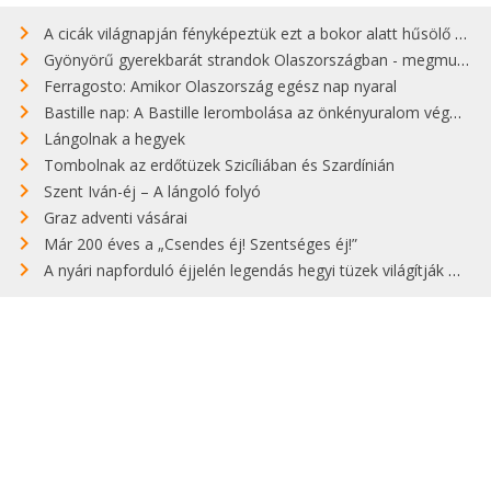
A cicák világnapján fényképeztük ezt a bokor alatt hűsölő cicát Kisorosziban
Gyönyörű gyerekbarát strandok Olaszországban - megmutatjuk a 15 legjobbat
Ferragosto: Amikor Olaszország egész nap nyaral
Bastille nap: A Bastille lerombolása az önkényuralom végét jelentette
Lángolnak a hegyek
Tombolnak az erdőtüzek Szicíliában és Szardínián
Szent Iván-éj – A lángoló folyó
Graz adventi vásárai
Már 200 éves a „Csendes éj! Szentséges éj!”
A nyári napforduló éjjelén legendás hegyi tüzek világítják meg Zugspitzét