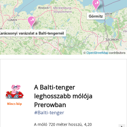
Görmitz
arácsonyi varázslat a Balti-tengernél
©
OpenStreetMap
contributors
A Balti-tenger
leghosszabb mólója
Prerowban
#Balti-tenger
A móló 720 méter hosszú, 4,20