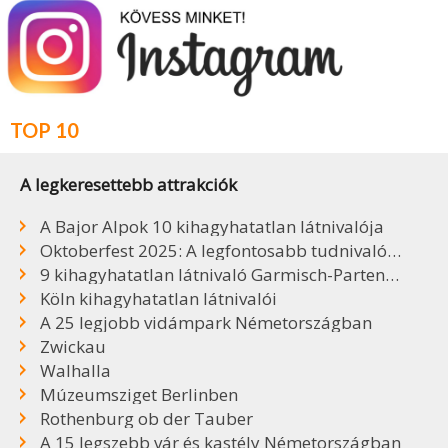
TOP 10
A legkeresettebb attrakciók
A Bajor Alpok 10 kihagyhatatlan látnivalója
Oktoberfest 2025: A legfontosabb tudnivalók, sörök, árak
9 kihagyhatatlan látnivaló Garmisch-Partenkirchenben
Köln kihagyhatatlan látnivalói
A 25 legjobb vidámpark Németországban
Zwickau
Walhalla
Múzeumsziget Berlinben
Rothenburg ob der Tauber
A 15 legszebb vár és kastély Németországban