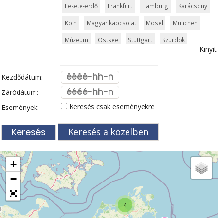
Fekete-erdő
Frankfurt
Hamburg
Karácsony
Köln
Magyar kapcsolat
Mosel
München
Múzeum
Ostsee
Stuttgart
Szurdok
Kinyit
Templom
Toplista
Türingia
Vár és kastély
Világörökség
Zugspitze
Kezdődátum:
Záródátum:
Keresés csak eseményekre
Események:
Keresés a közelben
+
−
4