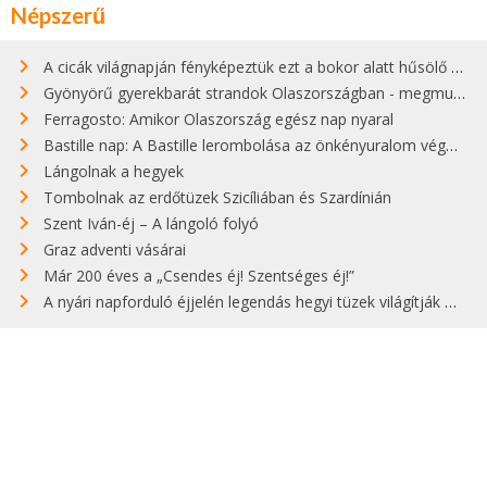
Népszerű
A cicák világnapján fényképeztük ezt a bokor alatt hűsölő cicát Kisorosziban
Gyönyörű gyerekbarát strandok Olaszországban - megmutatjuk a 15 legjobbat
Ferragosto: Amikor Olaszország egész nap nyaral
Bastille nap: A Bastille lerombolása az önkényuralom végét jelentette
Lángolnak a hegyek
Tombolnak az erdőtüzek Szicíliában és Szardínián
Szent Iván-éj – A lángoló folyó
Graz adventi vásárai
Már 200 éves a „Csendes éj! Szentséges éj!”
A nyári napforduló éjjelén legendás hegyi tüzek világítják meg Zugspitzét