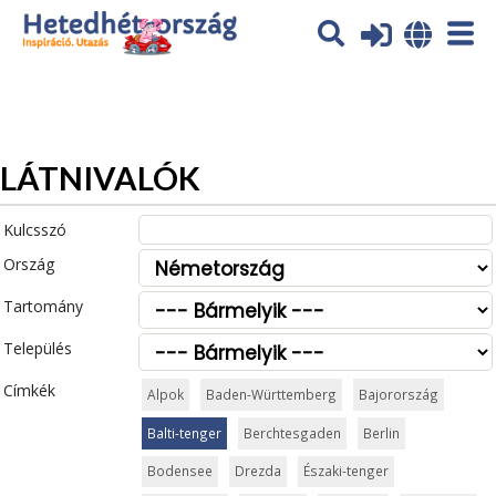
Az oldal sütiket (cookies) használ. További tájékoztatás itt:
Adatvédelmi tájékoztató
Ok
LÁTNIVALÓK
Kulcsszó
Ország
Tartomány
Település
Címkék
Alpok
Baden-Württemberg
Bajorország
Balti-tenger
Berchtesgaden
Berlin
Bodensee
Drezda
Északi-tenger