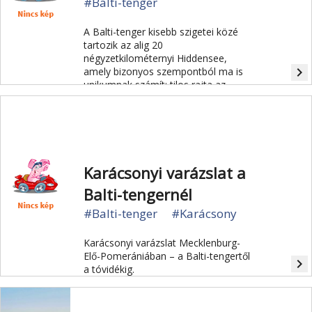
#Balti-tenger
A Balti-tenger kisebb szigetei közé
tartozik az alig 20
négyzetkilométernyi Hiddensee,
navigate_next
amely bizonyos szempontból ma is
unikumnak számít: tilos rajta az
autóközlekedés.
Karácsonyi varázslat a
Balti-tengernél
#Balti-tenger
#Karácsony
Karácsonyi varázslat Mecklenburg-
Elő-Pomerániában – a Balti-tengertől
navigate_next
a tóvidékig.