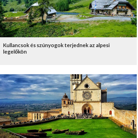
Kullancsok és szúnyogok terjednek az alpesi
legelőkön