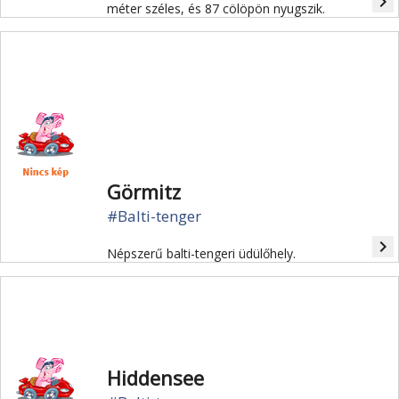
navigate_next
méter széles, és 87 cölöpön nyugszik.
Görmitz
#Balti-tenger
navigate_next
Népszerű balti-tengeri üdülőhely.
Hiddensee