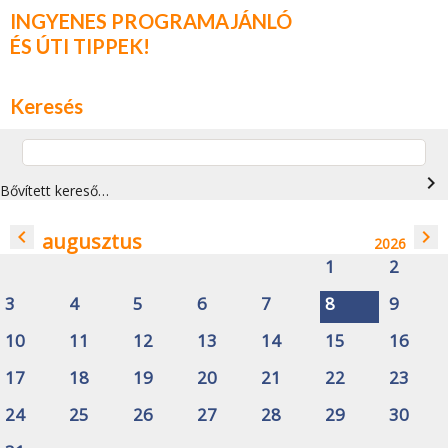
INGYENES PROGRAMAJÁNLÓ
ÉS ÚTI TIPPEK!
Keresés
navigate_next
Bővített kereső…
navigate_before
navigate_next
augusztus
2026
1
2
3
4
5
6
7
8
9
10
11
12
13
14
15
16
17
18
19
20
21
22
23
24
25
26
27
28
29
30