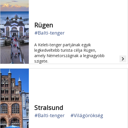
Rügen
#Balti-tenger
A Keleti-tenger partjának egyik
legkedveltebb turista célja Rügen,
amely Németországnak a legnagyobb
navigate_next
szigete.
Stralsund
#Balti-tenger
#Világörökség