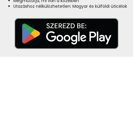
Megmutatja, mi van a közelben
Utazáshoz nélkülözhetetlen: Magyar és külföldi úticélok