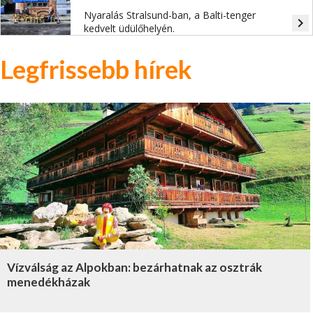
Nyaralás Stralsund-ban, a Balti-tenger
navigate_next
kedvelt üdülőhelyén.
Legfrissebb hírek
Vízválság az Alpokban: bezárhatnak az osztrák
menedékházak