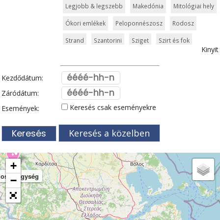
Legjobb & legszebb
Makedónia
Mitológiai hely
Ókori emlékek
Peloponnészosz
Rodosz
Strand
Szantorini
Sziget
Szirt és fok
Kinyit
Szkiathosz
Templom és kolostor
Tengerpart
Thessaloniki
Városkalauzok
Világörökség
Kezdődátum:
Zagori
Zakynthos
Zöldturista
Záródátum:
Keresés csak eseményekre
Események:
Keresés a közelben
+
dosz-hegység
−