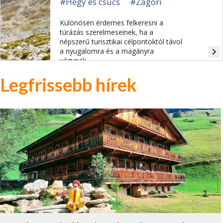
#Hegy és csúcs
#Zagori
Különösen érdemes felkeresni a
túrázás szerelmeseinek, ha a
népszerű turisztikai célpontoktól távol
navigate_next
a nyugalomra és a magányra
vágynak.
Legfrissebb hírek