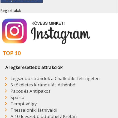
Regisztrálok
TOP 10
A legkeresettebb attrakciók
Legszebb strandok a Chalkidiki-félszigeten
5 tökéletes kirándulás Athénból
Paxos és Antipaxos
Spárta
Tempi-völgy
Thessaloniki látnivalói
A 10 legszebb üdülőhely Krétán