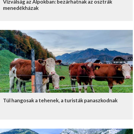
Vízválság az Alpokban: bezárhatnak az osztrák
menedékházak
Túl hangosak a tehenek, a turisták panaszkodnak