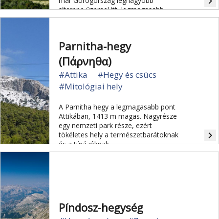
navigate_next
már Görögország legnagyobb
síterepe üzemel itt, legmagasabb
pontja 2457 méter.
Parnitha-hegy
(Πάρνηθα)
#Attika
#Hegy és csúcs
#Mitológiai hely
A Parnitha hegy a legmagasabb pont
Attikában, 1413 m magas. Nagyrésze
egy nemzeti park része, ezért
navigate_next
tökéletes hely a természetbarátoknak
és a túrázóknak.
Píndosz-hegység