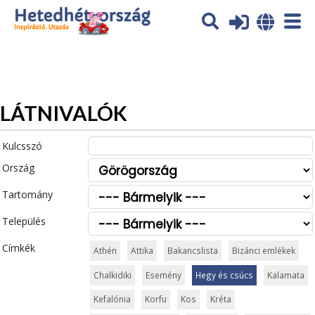
Az oldal sütiket (cookies) használ. További tájékoztatás itt:
Adatvédelmi tájékoztató
Ok
LÁTNIVALÓK
Kulcsszó
Ország
Tartomány
Település
Címkék
Athén
Attika
Bakancslista
Bizánci emlékek
Chalkidiki
Esemény
Hegy és csúcs
Kalamata
Kefalónia
Korfu
Kos
Kréta