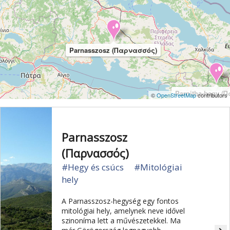
Parnasszosz (Παρνασσός)
Parnitha-hegy (
©
OpenStreetMap
contributors
Parnasszosz
(Παρνασσός)
#Hegy és csúcs
#Mitológiai
hely
A Parnasszosz-hegység egy fontos
mitológiai hely, amelynek neve idővel
szinoníma lett a művészetekkel. Ma