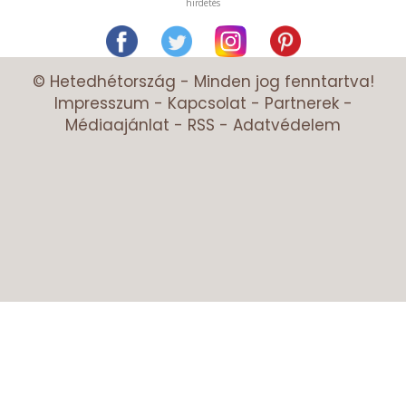
hirdetés
© Hetedhétország - Minden jog fenntartva!
Impresszum
-
Kapcsolat
-
Partnerek
-
Médiaajánlat
-
RSS
-
Adatvédelem