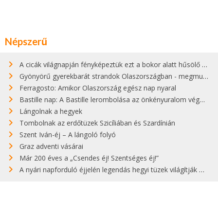
Népszerű
A cicák világnapján fényképeztük ezt a bokor alatt hűsölő cicát Kisorosziban
Gyönyörű gyerekbarát strandok Olaszországban - megmutatjuk a 15 legjobbat
Ferragosto: Amikor Olaszország egész nap nyaral
Bastille nap: A Bastille lerombolása az önkényuralom végét jelentette
Lángolnak a hegyek
Tombolnak az erdőtüzek Szicíliában és Szardínián
Szent Iván-éj – A lángoló folyó
Graz adventi vásárai
Már 200 éves a „Csendes éj! Szentséges éj!”
A nyári napforduló éjjelén legendás hegyi tüzek világítják meg Zugspitzét