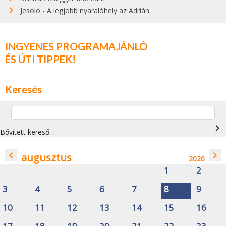
Jesolo - A legjobb nyaralóhely az Adrián
INGYENES PROGRAMAJÁNLÓ
ÉS ÚTI TIPPEK!
Keresés
navigate_next
Bővített kereső…
navigate_before
navigate_next
augusztus
2026
1
2
3
4
5
6
7
8
9
10
11
12
13
14
15
16