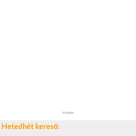
hirdetés
Hetedhét kereső: