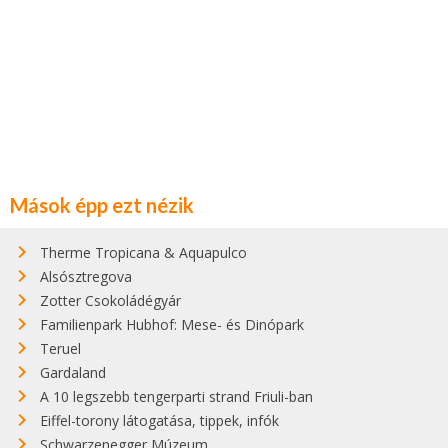
Mások épp ezt nézik
Therme Tropicana & Aquapulco
Alsósztregova
Zotter Csokoládégyár
Familienpark Hubhof: Mese- és Dinópark
Teruel
Gardaland
A 10 legszebb tengerparti strand Friuli-ban
Eiffel-torony látogatása, tippek, infók
Schwarzenegger Múzeum