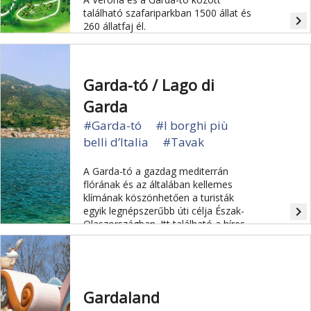
található szafariparkban 1500 állat és
navigate_next
260 állatfaj él.
Garda-tó / Lago di
Garda
#Garda-tó
#I borghi più
belli d’Italia
#Tavak
A Garda-tó a gazdag mediterrán
flórának és az általában kellemes
klímának köszönhetően a turisták
navigate_next
egyik legnépszerűbb úti célja Észak-
Olaszországban. Itt található a híres
Gardaland.
Gardaland