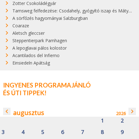
Zotter Csokoládégyár
Tamsweg felfedezése: Csodahely, gyógyító iszap és Mátyás király emléke
A sörfőzés hagyományai Salzburgban
Coaraze
Aletsch gleccser
Steppentierpark Pamhagen
A lepoglavai pálos kolostor
Acantilados del Infierno
Einsiedeln Apátság
INGYENES PROGRAMAJÁNLÓ
ÉS ÚTI TIPPEK!
navigate_before
navigate_next
augusztus
2026
1
2
3
4
5
6
7
8
9