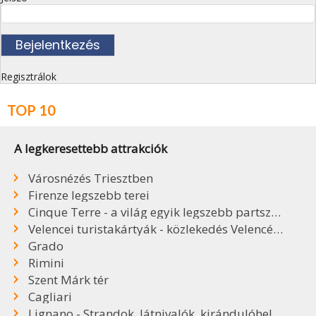
Regisztrálok
TOP 10
A legkeresettebb attrakciók
Városnézés Triesztben
Firenze legszebb terei
Cinque Terre - a világ egyik legszebb partszakasza
Velencei turistakártyák - közlekedés Velencében
Grado
Rimini
Szent Márk tér
Cagliari
Lignano - Strandok, látnivalók, kirándulóhelyek