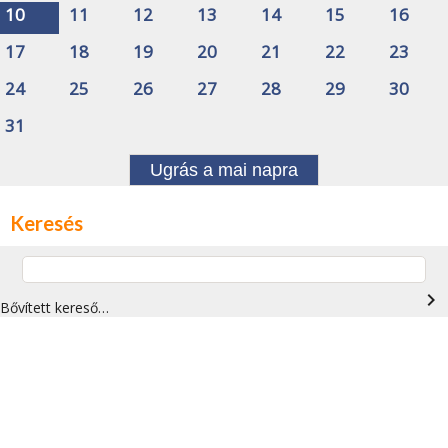
10
11
12
13
14
15
16
17
18
19
20
21
22
23
24
25
26
27
28
29
30
31
Ugrás a mai napra
Keresés
navigate_next
Bővített kereső…