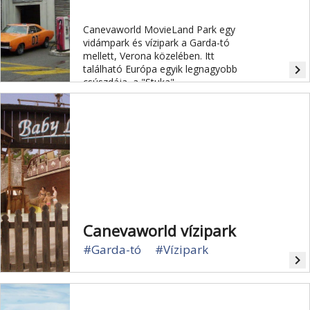
Canevaworld MovieLand Park egy
vidámpark és vízipark a Garda-tó
mellett, Verona közelében. Itt
navigate_next
található Európa egyik legnagyobb
csúszdája, a "Stuka".
Canevaworld vízipark
#Garda-tó
#Vízipark
navigate_next