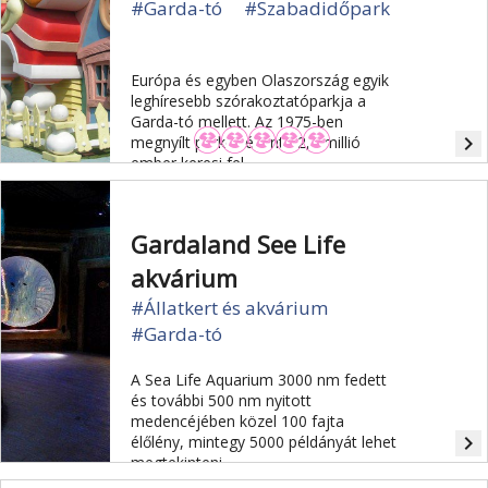
#Garda-tó
#Szabadidőpark
Európa és egyben Olaszország egyik
leghíresebb szórakoztatóparkja a
Garda-tó mellett. Az 1975-ben
navigate_next
megnyílt parkot évente 2,6 millió
ember keresi fel.
Gardaland See Life
akvárium
#Állatkert és akvárium
#Garda-tó
A Sea Life Aquarium 3000 nm fedett
és további 500 nm nyitott
medencéjében közel 100 fajta
navigate_next
élőlény, mintegy 5000 példányát lehet
megtekinteni.