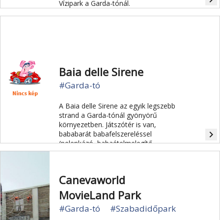
Vízipark a Garda-tónál.
Baia delle Sirene
#Garda-tó
A Baia delle Sirene az egyik legszebb
strand a Garda-tónál gyönyörű
környezetben. Játszótér is van,
navigate_next
bababarát babafelszereléssel
(pelenkázó, babaételmelegítő,
szoptató terület).
Canevaworld
MovieLand Park
#Garda-tó
#Szabadidőpark