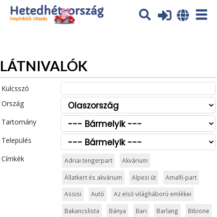
Az oldal sütiket (cookies) használ. További tájékoztatás itt:
Adatvédelmi tájékoztató
Ok
LÁTNIVALÓK
Kulcsszó
Ország
Tartomány
Település
Címkék
Adriai tengerpart
Akvárium
Állatkert és akvárium
Alpesi út
Amalfi-part
Assisi
Autó
Az első világháború emlékei
Bakancslista
Bánya
Bari
Barlang
Bibione