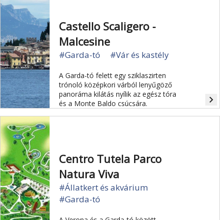
Castello Scaligero -
Malcesine
#Garda-tó
#Vár és kastély
A Garda-tó felett egy sziklaszirten
trónoló középkori várból lenyűgöző
panoráma kilátás nyílik az egész tóra
navigate_next
és a Monte Baldo csúcsára.
Centro Tutela Parco
Natura Viva
#Állatkert és akvárium
#Garda-tó
A Verona és a Garda-tó között