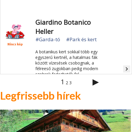
Giardino Botanico
Heller
#Garda-tó
#Park és kert
A botanikus kert sokkal több egy
egyszerű kertnél, a hatalmas fák
között vízesések csobognak, a
navigate_next
félreeső zugokban pedig modern
szobrok fedezhetők fel.
▶
1
2
3
Legfrissebb hírek