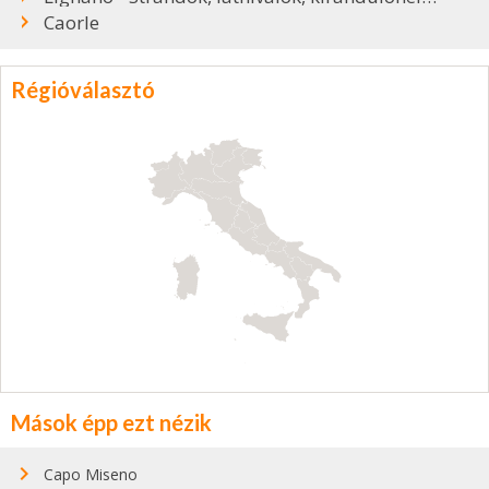
Caorle
Régióválasztó
Mások épp ezt nézik
Capo Miseno