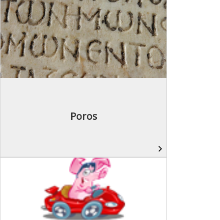
Poros
navigate_next