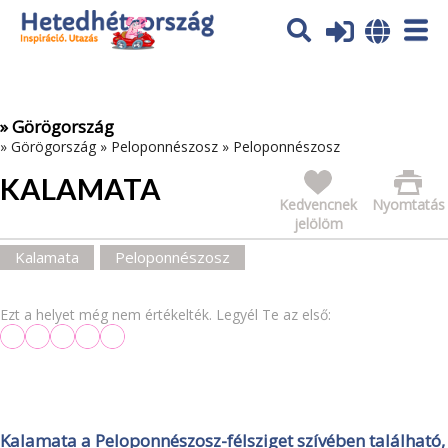
Az oldal sütiket (cookies) használ. További tájékoztatás itt:
Adatvédelmi tájékoztató
Ok
» Görögország
»
Görögország
»
Peloponnészosz
»
Peloponnészosz
KALAMATA
Kedvencnek
Nyomtatás
jelölöm
Kalamata
Peloponnészosz
Ezt a helyet még nem értékelték. Legyél Te az első:
Kalamata a Peloponnészosz-félsziget szívében található,