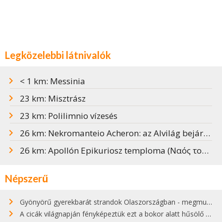
Legközelebbi látnivalók
< 1 km: Messinia
23 km: Misztrász
23 km: Polilimnio vízesés
26 km: Nekromanteio Acheron: az Alvilág bejárata
26 km: Apollón Epikuriosz temploma (Ναός του Επικουρίου Απόλλωνα)
Népszerű
Gyönyörű gyerekbarát strandok Olaszországban - megmutatjuk a 15 legjobbat
A cicák világnapján fényképeztük ezt a bokor alatt hűsölő cicát Kisorosziban