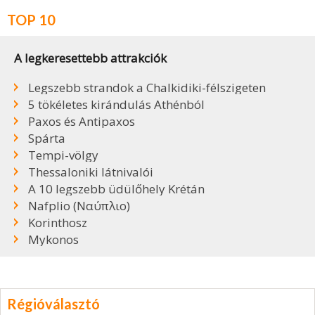
TOP 10
A legkeresettebb attrakciók
Legszebb strandok a Chalkidiki-félszigeten
5 tökéletes kirándulás Athénból
Paxos és Antipaxos
Spárta
Tempi-völgy
Thessaloniki látnivalói
A 10 legszebb üdülőhely Krétán
Nafplio (Ναύπλιο)
Korinthosz
Mykonos
Régióválasztó