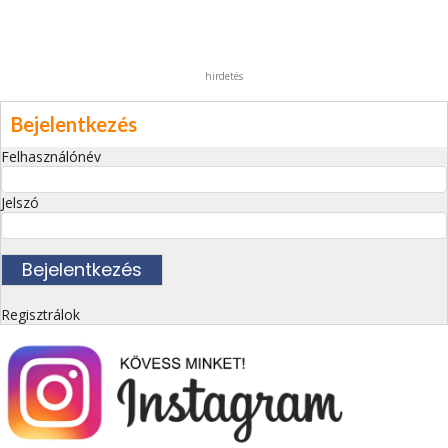
hirdetés
Bejelentkezés
Felhasználónév
Jelszó
Regisztrálok