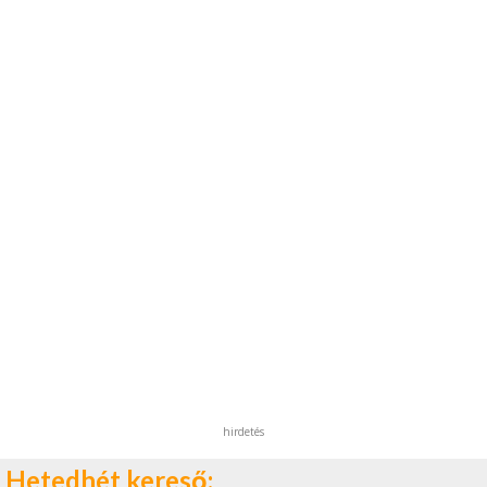
hirdetés
Hetedhét kereső: