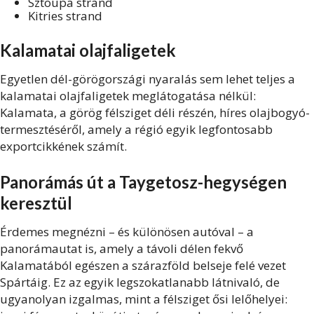
Sztoupa strand
Kitries strand
Kalamatai olajfaligetek
Egyetlen dél-görögországi nyaralás sem lehet teljes a
kalamatai olajfaligetek meglátogatása nélkül:
Kalamata, a görög félsziget déli részén, híres olajbogyó-
termesztéséről, amely a régió egyik legfontosabb
exportcikkének számít.
Panorámás út a Taygetosz-hegységen
keresztül
Érdemes megnézni – és különösen autóval – a
panorámautat is, amely a távoli délen fekvő
Kalamatából egészen a szárazföld belseje felé vezet
Spártáig. Ez az egyik legszokatlanabb látnivaló, de
ugyanolyan izgalmas, mint a félsziget ősi lelőhelyei: