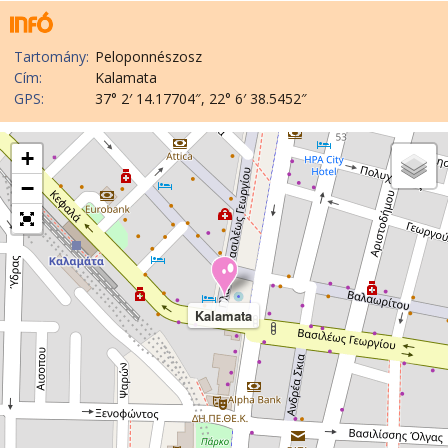
Tartomány:
Peloponnészosz
Cím:
Kalamata
GPS:
37° 2′ 14.17704″, 22° 6′ 38.5452″
+
−
Kalamata