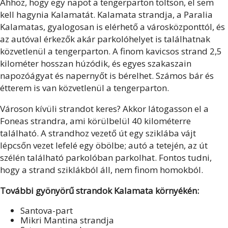
Ahhoz, hogy egy napot a tengerparton töltsön, el sem
kell hagynia Kalamatát. Kalamata strandja, a Paralia
Kalamatas, gyalogosan is elérhető a városközponttól, és
az autóval érkezők akár parkolóhelyet is találhatnak
közvetlenül a tengerparton. A finom kavicsos strand 2,5
kilométer hosszan húzódik, és egyes szakaszain
napozóágyat és napernyőt is bérelhet. Számos bár és
étterem is van közvetlenül a tengerparton.
Városon kívüli strandot keres? Akkor látogasson el a
Foneas strandra, ami körülbelül 40 kilométerre
található. A strandhoz vezető út egy sziklába vájt
lépcsőn vezet lefelé egy öbölbe; autó a tetején, az út
szélén található parkolóban parkolhat. Fontos tudni,
hogy a strand sziklákból áll, nem finom homokból.
További gyönyörű strandok Kalamata környékén:
Santova-part
Mikri Mantina strandja