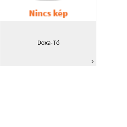
Doxa-Tó
navigate_next