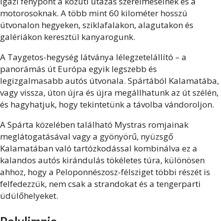
igazi fénypont a közúti utazás szerelmeseinek és a
motorosoknak. A több mint 60 kilométer hosszú
útvonalon hegyeken, sziklafalakon, alagutakon és
galériákon keresztül kanyarogunk.
A Taygetos-hegység látványa lélegzetelállító – a
panorámás út Európa egyik legszebb és
legizgalmasabb autós útvonala. Spártából Kalamatába,
vagy vissza, úton újra és újra megállhatunk az út szélén,
és hagyhatjuk, hogy tekintetünk a távolba vándoroljon.
A Spárta közelében található Mystras romjainak
meglátogatásával vagy a gyönyörű, nyüzsgő
Kalamatában való tartózkodással kombinálva ez a
kalandos autós kirándulás tökéletes túra, különösen
ahhoz, hogy a Peloponnészosz-félsziget többi részét is
felfedezzük, nem csak a strandokat és a tengerparti
üdülőhelyeket.