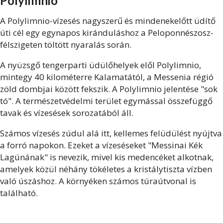
Polylimnio
A Polylimnio-vízesés nagyszerű és mindenekelőtt üdítő
úti cél egy egynapos kiránduláshoz a Peloponnészosz-
félszigeten töltött nyaralás során.
A nyüzsgő tengerparti üdülőhelyek elől Polylimnio,
mintegy 40 kilométerre Kalamatától, a Messenia régió
zöld dombjai között fekszik. A Polylimnio jelentése "sok
tó". A természetvédelmi terület egymással összefüggő
tavak és vízesések sorozatából áll.
Számos vízesés zúdul alá itt, kellemes felüdülést nyújtva
a forró napokon. Ezeket a vízeséseket "Messinai Kék
Lagúnának" is nevezik, mivel kis medencéket alkotnak,
amelyek közül néhány tökéletes a kristálytiszta vízben
való úszáshoz. A környéken számos túraútvonal is
található.