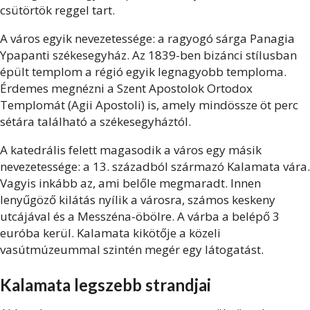
csütörtök reggel tart.
A város egyik nevezetessége: a ragyogó sárga Panagia
Ypapanti székesegyház. Az 1839-ben bizánci stílusban
épült templom a régió egyik legnagyobb temploma.
Érdemes megnézni a Szent Apostolok Ortodox
Templomát (Agii Apostoli) is, amely mindössze öt perc
sétára található a székesegyháztól.
A katedrális felett magasodik a város egy másik
nevezetessége: a 13. századból származó Kalamata vára.
Vagyis inkább az, ami belőle megmaradt. Innen
lenyűgöző kilátás nyílik a városra, számos keskeny
utcájával és a Messzéna-öbölre. A várba a belépő 3
euróba kerül. Kalamata kikötője a közeli
vasútmúzeummal szintén megér egy látogatást.
Kalamata legszebb strandjai