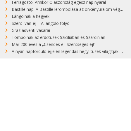
Ferragosto: Amikor Olaszország egész nap nyaral
Bastille nap: A Bastille lerombolása az önkényuralom végét jelentette
Lángolnak a hegyek
Szent Iván-éj – A lángoló folyó
Graz adventi vásárai
Tombolnak az erdőtüzek Szicíliában és Szardínián
Már 200 éves a „Csendes éj! Szentséges éj!”
A nyári napforduló éjjelén legendás hegyi tüzek világítják meg Zugspitzét