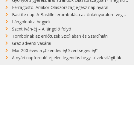
Gyönyörű gyerekbarát strandok Olaszországban - megmutatjuk a 15 legjobbat
Ferragosto: Amikor Olaszország egész nap nyaral
Bastille nap: A Bastille lerombolása az önkényuralom végét jelentette
Lángolnak a hegyek
Szent Iván-éj – A lángoló folyó
Tombolnak az erdőtüzek Szicíliában és Szardínián
Graz adventi vásárai
Már 200 éves a „Csendes éj! Szentséges éj!”
A nyári napforduló éjjelén legendás hegyi tüzek világítják meg Zugspitzét