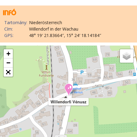
Tartomány:
Niederösterreich
Cím:
Willendorf in der Wachau
GPS:
48° 19′ 21.83664″, 15° 24′ 18.14184″
+
−
Willendorfi Vénusz