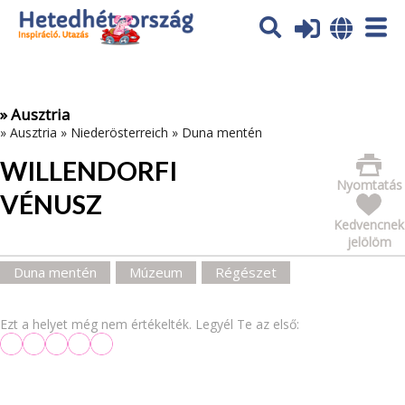
Az oldal sütiket (cookies) használ. További tájékoztatás itt:
Adatvédelmi tájékoztató
Ok
» Ausztria
»
Ausztria
»
Niederösterreich
»
Duna mentén
WILLENDORFI
Nyomtatás
VÉNUSZ
Kedvencnek
jelölöm
Duna mentén
Múzeum
Régészet
Ezt a helyet még nem értékelték. Legyél Te az első: