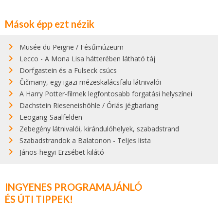
Mások épp ezt nézik
Musée du Peigne / Fésűmúzeum
Lecco - A Mona Lisa hátterében látható táj
Dorfgastein és a Fulseck csúcs
Čičmany, egy igazi mézeskalácsfalu látnivalói
A Harry Potter-filmek legfontosabb forgatási helyszínei
Dachstein Rieseneishöhle / Óriás jégbarlang
Leogang-Saalfelden
Zebegény látnivalói, kirándulóhelyek, szabadstrand
Szabadstrandok a Balatonon - Teljes lista
János-hegyi Erzsébet kilátó
INGYENES PROGRAMAJÁNLÓ
ÉS ÚTI TIPPEK!