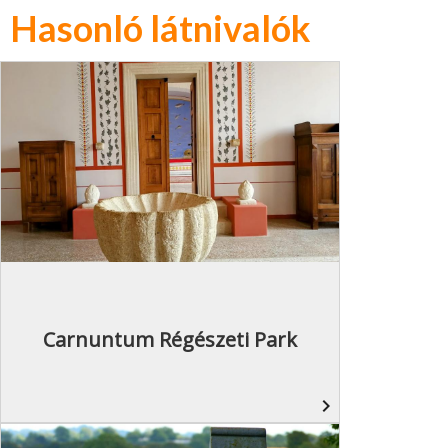
Hasonló látnivalók
Carnuntum Régészeti Park
navigate_next