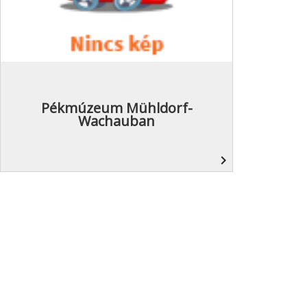
Pékmúzeum Mühldorf-
Wachauban
navigate_next