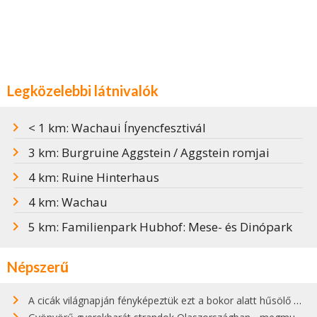
Legközelebbi látnivalók
< 1 km: Wachaui Ínyencfesztivál
3 km: Burgruine Aggstein / Aggstein romjai
4 km: Ruine Hinterhaus
4 km: Wachau
5 km: Familienpark Hubhof: Mese- és Dinópark
Népszerű
A cicák világnapján fényképeztük ezt a bokor alatt hűsölő cicát Kisorosziban