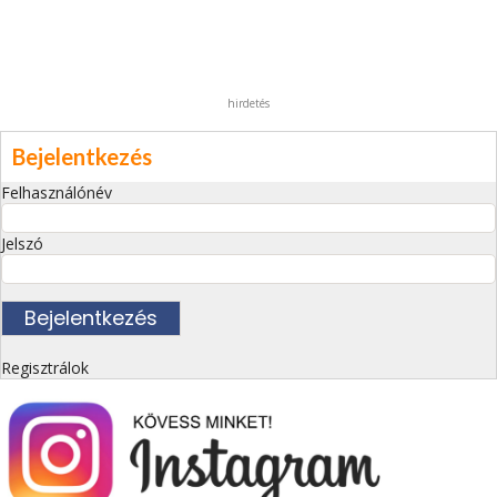
hirdetés
Bejelentkezés
Felhasználónév
Jelszó
Regisztrálok