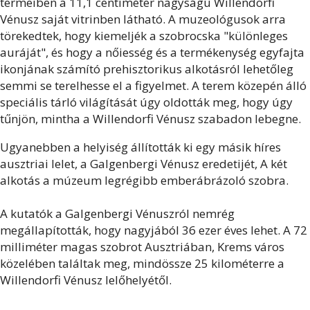
termeiben a 11,1 centiméter nagyságú Willendorfi
Vénusz saját vitrinben látható. A muzeológusok arra
törekedtek, hogy kiemeljék a szobrocska "különleges
auráját", és hogy a nőiesség és a termékenység egyfajta
ikonjának számító prehisztorikus alkotásról lehetőleg
semmi se terelhesse el a figyelmet. A terem közepén álló
speciális tárló világítását úgy oldották meg, hogy úgy
tűnjön, mintha a Willendorfi Vénusz szabadon lebegne.
Ugyanebben a helyiség állították ki egy másik híres
ausztriai lelet, a Galgenbergi Vénusz eredetijét, A két
alkotás a múzeum legrégibb emberábrázoló szobra.
A kutatók a Galgenbergi Vénuszról nemrég
megállapították, hogy nagyjából 36 ezer éves lehet. A 72
milliméter magas szobrot Ausztriában, Krems város
közelében találtak meg, mindössze 25 kilométerre a
Willendorfi Vénusz lelőhelyétől.