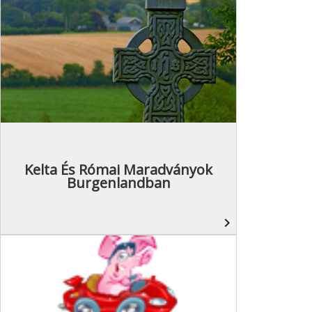
Kelta És Római Maradványok
Burgenlandban
navigate_next